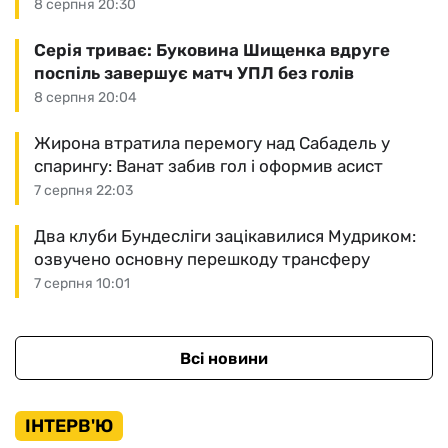
8 серпня 20:30
Серія триває: Буковина Шищенка вдруге
поспіль завершує матч УПЛ без голів
8 серпня 20:04
Жирона втратила перемогу над Сабадель у
спарингу: Ванат забив гол і оформив асист
7 серпня 22:03
Два клуби Бундесліги зацікавилися Мудриком:
озвучено основну перешкоду трансферу
7 серпня 10:01
Всі новини
ІНТЕРВ'Ю