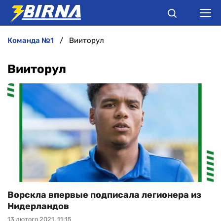
команда №1
Вииторул
НОВИНИ
Вииторул
АНАЛІТИКА
ІНТЕРВ'Ю
РІЗНЕ
БУКМЕКЕРИ
Ворскла впервые подписала легионера из
Нидерландов
13 лютого 2021, 11:15