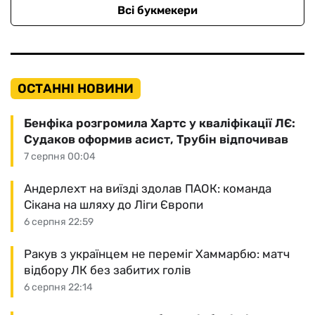
Всі букмекери
ОСТАННІ НОВИНИ
Бенфіка розгромила Хартс у кваліфікації ЛЄ:
Судаков оформив асист, Трубін відпочивав
7 серпня 00:04
Андерлехт на виїзді здолав ПАОК: команда
Сікана на шляху до Ліги Європи
6 серпня 22:59
Ракув з українцем не переміг Хаммарбю: матч
відбору ЛК без забитих голів
6 серпня 22:14