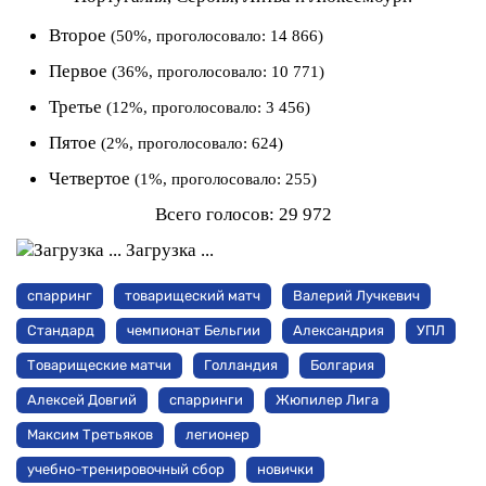
Второе
(50%, проголосовало: 14 866)
Первое
(36%, проголосовало: 10 771)
Третье
(12%, проголосовало: 3 456)
Пятое
(2%, проголосовало: 624)
Четвертое
(1%, проголосовало: 255)
Всего голосов:
29 972
Загрузка ...
спарринг
товарищеский матч
Валерий Лучкевич
Стандард
чемпионат Бельгии
Александрия
УПЛ
Товарищеские матчи
Голландия
Болгария
Алексей Довгий
спарринги
Жюпилер Лига
Максим Третьяков
легионер
учебно-тренировочный сбор
новички