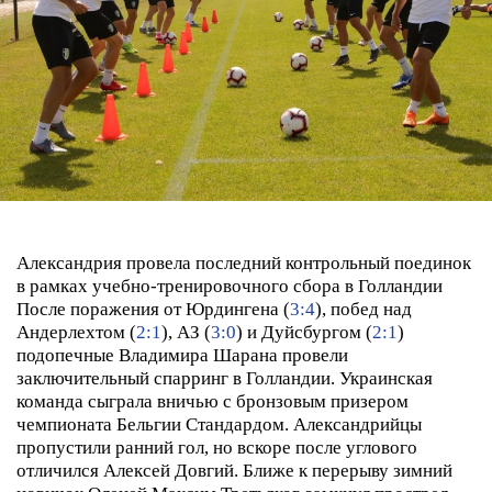
Александрия провела последний контрольный поединок
в рамках учебно-тренировочного сбора в Голландии
После поражения от Юрдингена (
3:4
), побед над
Андерлехтом (
2:1
), АЗ (
3:0
) и Дуйсбургом (
2:1
)
подопечные Владимира Шарана провели
заключительный спарринг в Голландии. Украинская
команда сыграла вничью с бронзовым призером
чемпионата Бельгии Стандардом.
Александрийцы
пропустили ранний гол, но вскоре после углового
отличился Алексей Довгий. Ближе к перерыву зимний