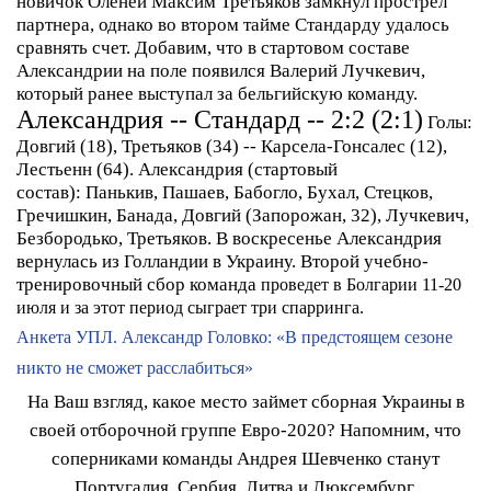
новичок Оленей Максим Третьяков замкнул прострел
партнера, однако во втором тайме Стандарду удалось
сравнять счет. Добавим, что в стартовом составе
Александрии на поле появился Валерий Лучкевич,
который ранее выступал за бельгийскую команду.
Александрия -- Стандард -- 2:2 (2:1)
Голы:
Довгий (18), Третьяков (34) -- Карсела-Гонсалес (12),
Лестьенн (64).
Александрия (стартовый
состав):
Панькив, Пашаев, Бабогло, Бухал, Стецков,
Гречишкин, Банада, Довгий (Запорожан, 32), Лучкевич,
Безбородько, Третьяков.
В воскресенье Александрия
вернулась из Голландии в Украину. Второй учебно-
тренировочный сбор команда
проведет в Болгарии 11-20
июля и за этот период сыграет три спарринга.
Анкета УПЛ. Александр Головко: «В предстоящем сезоне
никто не сможет расслабиться»
На Ваш взгляд, какое место займет сборная Украины в
своей отборочной группе Евро-2020? Напомним, что
соперниками команды Андрея Шевченко станут
Португалия, Сербия, Литва и Люксембург.