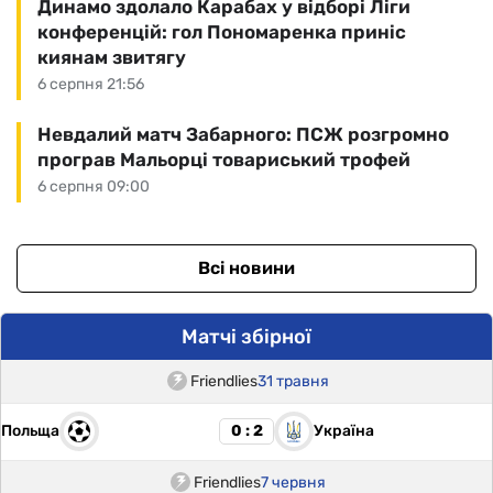
Динамо здолало Карабах у відборі Ліги
конференцій: гол Пономаренка приніс
киянам звитягу
6 серпня 21:56
Невдалий матч Забарного: ПСЖ розгромно
програв Мальорці товариський трофей
6 серпня 09:00
Всі новини
Матчі збірної
Friendlies
31 травня
Польща
Україна
0 : 2
Friendlies
7 червня