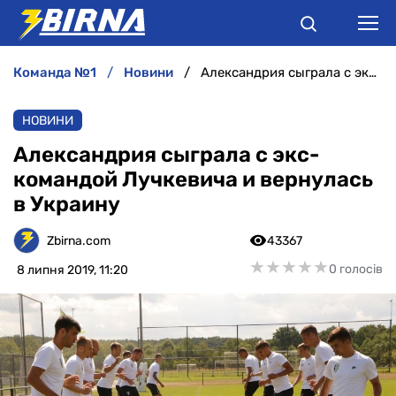
команда №1
новини
Александрия сыграла с экс-командой Лучкевича и вернулась в Украину
НОВИНИ
НОВИНИ
АНАЛІТИКА
Александрия сыграла с экс-
командой Лучкевича и вернулась
ІНТЕРВ'Ю
в Украину
РІЗНЕ
Zbirna.com
43367
★
★
★
★
★
★
★
★
★
★
0 голосів
8 липня 2019, 11:20
БУКМЕКЕРИ