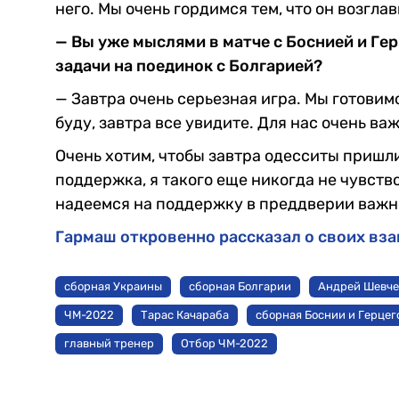
него. Мы очень гордимся тем, что он возгла
— Вы уже мыслями в матче с Боснией и Ге
задачи на поединок с Болгарией?
— Завтра очень серьезная игра. Мы готовимс
буду, завтра все увидите. Для нас очень ва
Очень хотим, чтобы завтра одесситы пришл
поддержка, я такого еще никогда не чувств
надеемся на поддержку в преддверии важно
Гармаш откровенно рассказал о своих вз
сборная Украины
сборная Болгарии
Андрей Шевче
ЧМ-2022
Тарас Качараба
сборная Боснии и Герце
главный тренер
Отбор ЧМ-2022