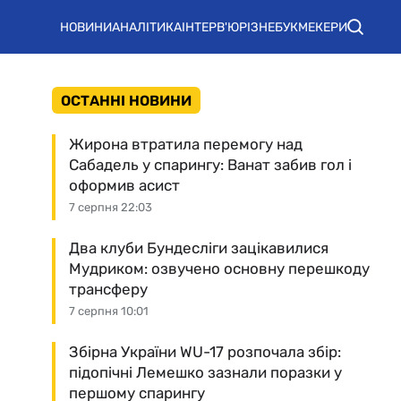
НОВИНИ
АНАЛІТИКА
ІНТЕРВ'Ю
РІЗНЕ
БУКМЕКЕРИ
ОСТАННІ НОВИНИ
Жирона втратила перемогу над
Сабадель у спарингу: Ванат забив гол і
оформив асист
7 серпня 22:03
Два клуби Бундесліги зацікавилися
Мудриком: озвучено основну перешкоду
трансферу
7 серпня 10:01
Збірна України WU-17 розпочала збір:
підопічні Лемешко зазнали поразки у
першому спарингу