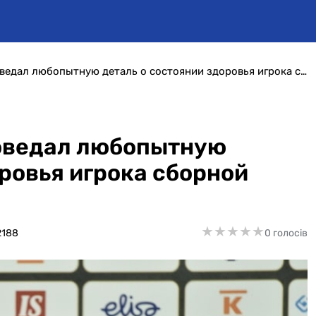
Александр Петраков поведал любопытную деталь о состоянии здоровья игрока сборной Украины
оведал любопытную
оровья игрока сборной
★
★
★
★
★
★
★
★
★
★
2188
0 голосів