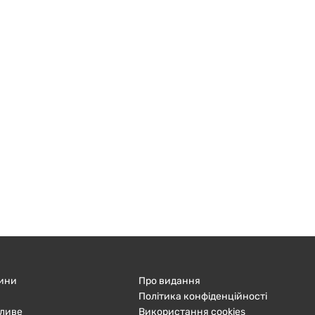
ини
Про видання
Політика конфіденційності
ливе
Використання cookies