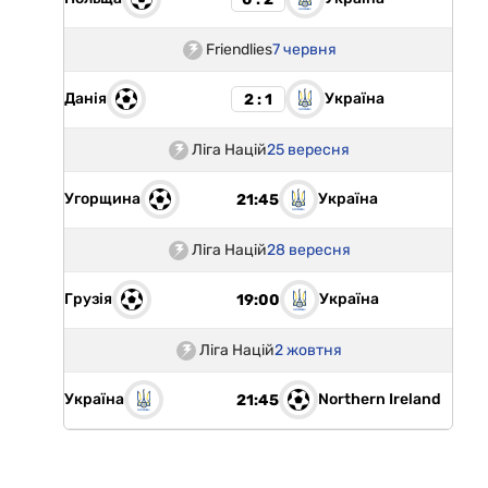
Friendlies
7 червня
Данія
Україна
2 : 1
Ліга Націй
25 вересня
Угорщина
Україна
21:45
Ліга Націй
28 вересня
Грузія
Україна
19:00
Ліга Націй
2 жовтня
Україна
Northern Ireland
21:45