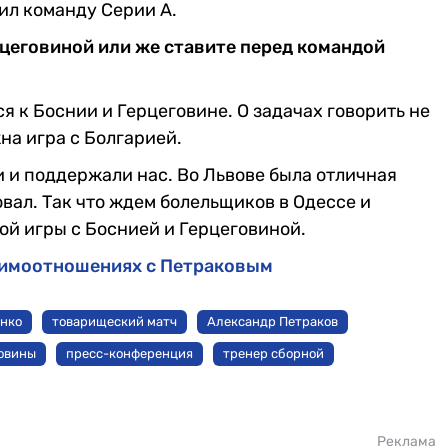
вил команду Серии А.
рцеговиной или же ставите перед командой
я к Боснии и Герцеговине. О задачах говорить не
жна игра с Болгарией.
и и поддержали нас. Во Львове была отличная
овал. Так что ждем болельщиков в Одессе и
й игры с Боснией и Герцеговиной.
аимоотношениях с Петраковым
нко
товарищеский матч
Александр Петраков
говины
пресс-конференция
тренер сборной
Реклама