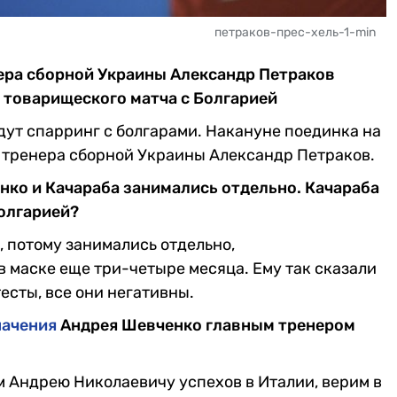
петраков-прес-хель-1-min
ера сборной Украины Александр Петраков
 товарищеского матча с Болгарией
дут спарринг с болгарами. Накануне поединка на
о тренера сборной Украины Александр Петраков.
нко и Качараба занимались отдельно. Качараба
Болгарией?
, потому занимались отдельно,
в маске еще три-четыре месяца. Ему так сказали
есты, все они негативны.
начения
Андрея Шевченко главным тренером
м Андрею Николаевичу успехов в Италии, верим в