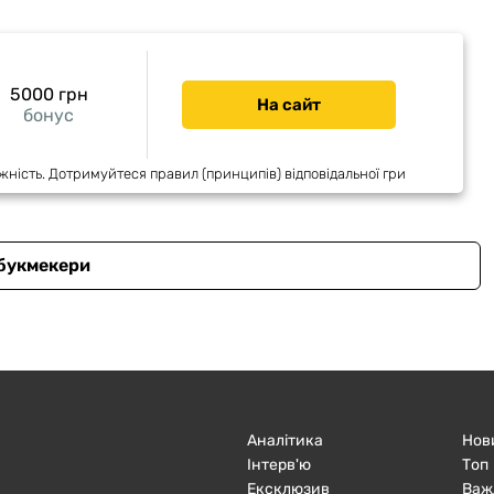
5000 грн
На сайт
бонус
жність. Дотримуйтеся правил (принципів) відповідальної гри
 букмекери
Аналітика
Нов
Інтерв'ю
Топ
Ексклюзив
Важ