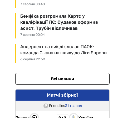
7 серпня 08:48
Бенфіка розгромила Хартс у
кваліфікації ЛЄ: Судаков оформив
асист, Трубін відпочивав
7 серпня 00:04
Андерлехт на виїзді здолав ПАОК:
команда Сікана на шляху до Ліги Європи
6 серпня 22:59
Всі новини
Матчі збірної
Friendlies
31 травня
Польща
Україна
0 : 2