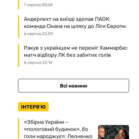
7 серпня 00:04
Андерлехт на виїзді здолав ПАОК:
команда Сікана на шляху до Ліги Європи
6 серпня 22:59
Ракув з українцем не переміг Хаммарбю:
матч відбору ЛК без забитих голів
6 серпня 22:14
Всі новини
ІНТЕРВ'Ю
«Збірна України –
«пологовий будинок», бо
голи народжує»: Леоненко