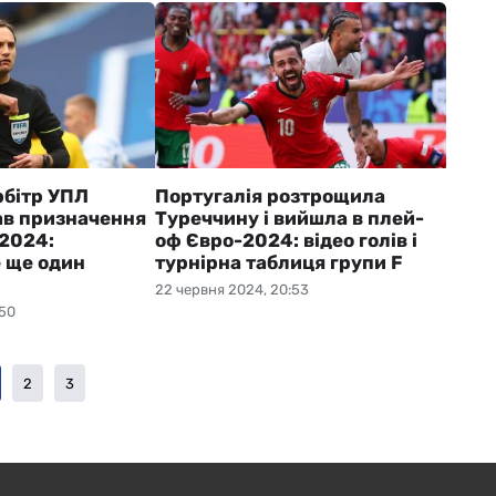
бітр УПЛ
Португалія розтрощила
ав призначення
Туреччину і вийшла в плей-
-2024:
оф Євро-2024: відео голів і
 ще один
турнірна таблиця групи F
22 червня 2024, 20:53
:50
2
3