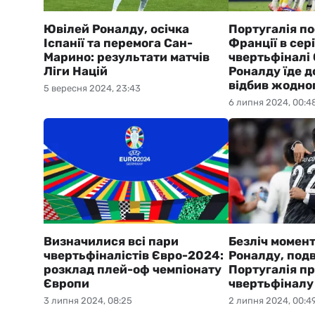
Ювілей Роналду, осічка
Португалія п
Іспанії та перемога Сан-
Франції в сері
Марино: результати матчів
чвертьфіналі
Ліги Націй
Роналду їде д
відбив жодно
5 вересня 2024, 23:43
6 липня 2024, 00:4
Визначилися всі пари
Безліч момент
чвертьфіналістів Євро-2024:
Роналду, под
розклад плей-оф чемпіонату
Португалія п
Європи
чвертьфіналу 
3 липня 2024, 08:25
2 липня 2024, 00:4