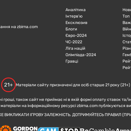
Аналітика
Нов
Інтерв'ю
Топ
Ексклюзив
Важ
ання на zbirna.com
Блоги
Війн
Євро-2024
Істо
ЧC-2022
Ста
Ліга націй
Різн
Олімпіада-2024
Гем
Гравці
Рей
Рей
21+
Матеріали сайту призначені для осіб старше 21 року (21+)
ні гроші, також сайт не приймає ні в якій формі оплату ставок та/і
 матеріали на інформаційному ресурсі zbirna.com публікуються в
ЖЕ ВИКЛИКАТИ ІГРОВУ ЗАЛЕЖНІСТЬ. ДОТРИМУЙТЕСЬ ПРАВИЛ (ПРИ