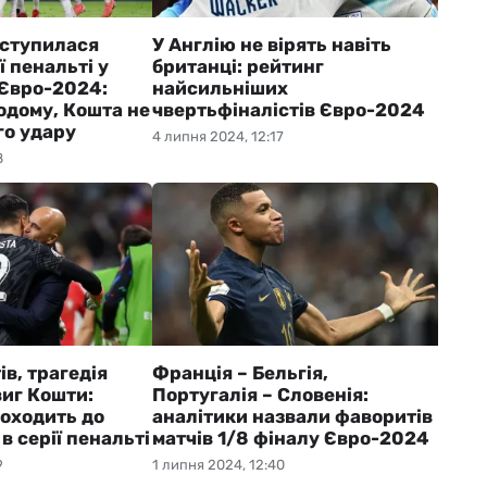
оступилася
У Англію не вірять навіть
ї пенальті у
британці: рейтинг
 Євро-2024:
найсильніших
одому, Кошта не
чвертьфіналістів Євро-2024
го удару
4 липня 2024, 12:17
8
ів, трагедія
Франція – Бельгія,
виг Кошти:
Португалія – Словенія:
роходить до
аналітики назвали фаворитів
в серії пенальті
матчів 1/8 фіналу Євро-2024
9
1 липня 2024, 12:40