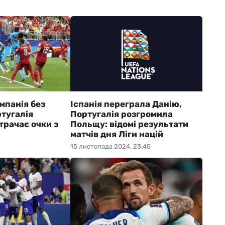
мпанія без
Іспанія переграла Данію,
тугалія
Португалія розгромила
трачає очки з
Польщу: відомі результати
матчів дня Ліги націй
15 листопада 2024, 23:45