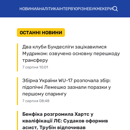
НОВИНИ
АНАЛІТИКА
ІНТЕРВ'Ю
РІЗНЕ
БУКМЕКЕРИ
ОСТАННІ НОВИНИ
Два клуби Бундесліги зацікавилися
Мудриком: озвучено основну перешкоду
трансферу
7 серпня 10:01
Збірна України WU-17 розпочала збір:
підопічні Лемешко зазнали поразки у
першому спарингу
7 серпня 08:48
Бенфіка розгромила Хартс у
кваліфікації ЛЄ: Судаков оформив
асист, Трубін відпочивав