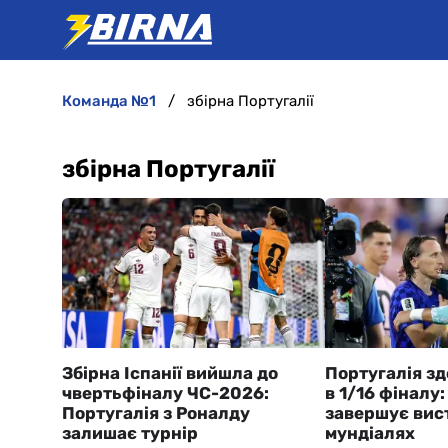
команда №1
збірна Португалії
збірна Португалії
Збірна Іспанії вийшла до
Португалія з
чвертьфіналу ЧС-2026:
в 1/16 фіналу
Португалія з Роналду
завершує вис
залишає турнір
мундіалях