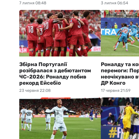
7 липня 08:48
3 липня 06:54
Збірна Португалії
Роналду та ко
розібралася з дебютантом
перемоги: Пор
ЧС-2026: Роналду побив
неочікувано в
рекорд Ейсебіо
ДР Конго
23 червня 22:08
17 червня 21:59