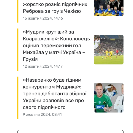
жорстко розніс підопічних
Реброва за гру з Чехією
15 жовтня 2024, 14:16
«Мудрик крутіший за
Кварацхелію»: Кополовець
оцінив переможний гол
Михайла у матчі Україна –
Грузія
12 жовтня 2024, 14:17
«Назаренко буде гідним
конкурентом Мудрика»:
тренер дебютанта збірної
України розповів все про
свого підопічного
9 жовтня 2024, 08:41