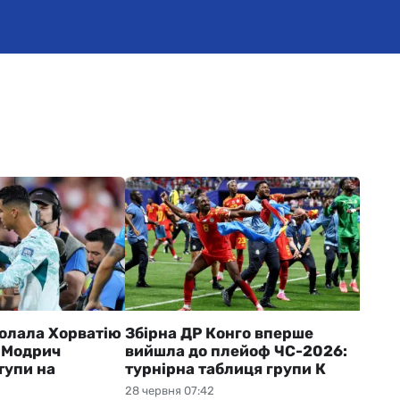
долала Хорватію
Збірна ДР Конго вперше
: Модрич
вийшла до плейоф ЧС-2026:
тупи на
турнірна таблиця групи К
28 червня 07:42