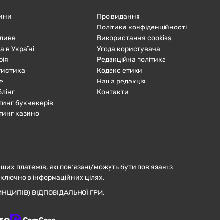
ини
Про видання
Політика конфіденційності
ливе
Використання cookies
а в Україні
Угода користувача
рія
Редакційна політика
тистика
Кодекс етики
е
Наша редакція
блінг
Контакти
тинг букмекерів
тинг казино
нших платежів, які пов’язані/можуть бути пов’язані з
иключно в інформаційних цілях.
НЦИПІВ) ВІДПОВІДАЛЬНОЇ ГРИ.