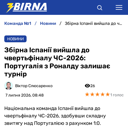
команда №1
новини
Збірна Іспанії вийшла до чвертьфіналу ЧС-2026: Португалія з Роналду залишає турнір
НОВИНИ
НОВИНИ
АНАЛІТИКА
Збірна Іспанії вийшла до
чвертьфіналу ЧС-2026:
ІНТЕРВ'Ю
Португалія з Роналду залишає
турнір
РІЗНЕ
Віктор Слюсаренко
26
БУКМЕКЕРИ
★
★
★
★
★
★
★
★
★
★
1 голос
7 липня 2026, 08:48
Національна команда Іспанії вийшла до
чвертьфіналу ЧС-2026, здобувши складну
звитягу над Португалією з рахунком 1:0.