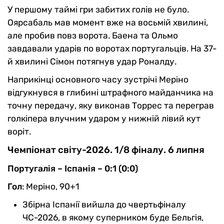
У першому таймі гри забитих голів не було.
Оярсабаль мав момент вже на восьмій хвилині,
але пробив повз ворота. Баена та Ольмо
завдавали ударів по воротах португальців. На 37-
й хвилині Сімон потягнув удар Роналду.
Наприкінці основного часу зустрічі Меріно
відгукнувся в глибині штрафного майданчика на
точну передачу, яку виконав Торрес та переграв
голкіпера влучним ударом у нижній лівий кут
воріт.
Чемпіонат світу-2026. 1/8 фіналу. 6 липня
Португалія – Іспанія – 0:1 (0:0)
Гол
: Меріно, 90+1
Збірна Іспанії вийшла до чвертьфіналу
ЧС-2026, в якому суперником буде Бельгія,