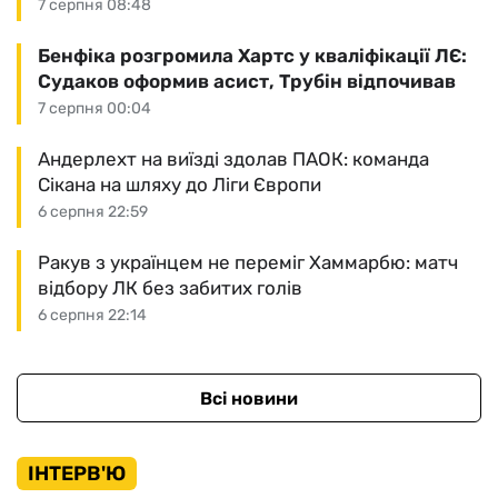
7 серпня 08:48
Бенфіка розгромила Хартс у кваліфікації ЛЄ:
Судаков оформив асист, Трубін відпочивав
7 серпня 00:04
Андерлехт на виїзді здолав ПАОК: команда
Сікана на шляху до Ліги Європи
6 серпня 22:59
Ракув з українцем не переміг Хаммарбю: матч
відбору ЛК без забитих голів
6 серпня 22:14
Всі новини
ІНТЕРВ'Ю