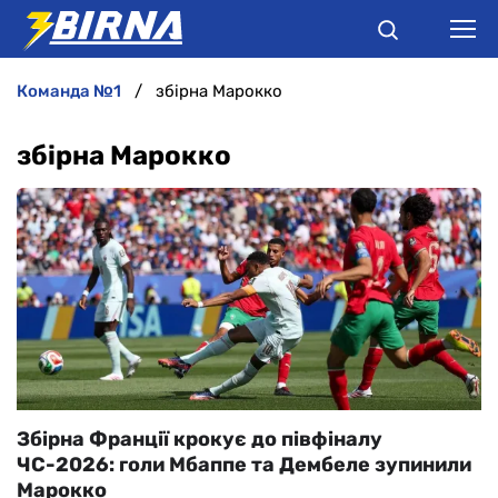
команда №1
збірна Марокко
НОВИНИ
збірна Марокко
АНАЛІТИКА
ІНТЕРВ'Ю
РІЗНЕ
БУКМЕКЕРИ
Збірна Франції крокує до півфіналу
ЧС-2026: голи Мбаппе та Дембеле зупинили
Марокко