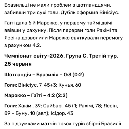
Бразильці не мали проблем з шотландцями,
забивши три сухі голи. Дубль оформив Вінісіус.
Гаїті дала бій Марокко, у першому таймі двічі
ввівши у рахунку. Після перерви голи Рахімі та
Яссіна дозволили Марокко святкували перемогу
з рахунком 4:2.
Чемпіонат світу-2026. Група С. Третій тур.
25 червня
Шотландія – Бразилія – 0:3 (0:2)
Голи
: Вінісіус, 7, 45+3; Кунья, 60
Марокко – Гаїті – 4:2 (2:2)
Голи
: Хакімі, 39; Сайбарі, 45+1; Рахімі, 78; Яссін,
89 – Буну, 10 (авт); Ісідор, 43
За підсумками матчів трьох турів збірні Бразилії