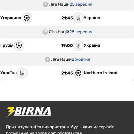
Ліга Націй
25 вересня
Угорщина
Україна
21:45
Ліга Націй
28 вересня
Грузія
Україна
19:00
Ліга Націй
2 жовтня
Україна
Northern Ireland
21:45
При цитуванні та використанні будь-яких матеріалів
посилання на zbirna.com обов'язкове