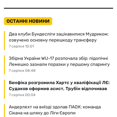
ОСТАННІ НОВИНИ
Два клуби Бундесліги зацікавилися Мудриком:
озвучено основну перешкоду трансферу
7 серпня 10:01
Збірна України WU-17 розпочала збір: підопічні
Лемешко зазнали поразки у першому спарингу
7 серпня 08:48
Бенфіка розгромила Хартс у кваліфікації ЛЄ:
Судаков оформив асист, Трубін відпочивав
7 серпня 00:04
Андерлехт на виїзді здолав ПАОК: команда
Сікана на шляху до Ліги Європи