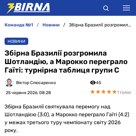
команда №1
новини
Збірна Бразилії розгромила Шотландію, а Марокко переграло Гаїті: турнірна таблиця групи С
НОВИНИ
НОВИНИ
АНАЛІТИКА
Збірна Бразилії розгромила
Шотландію, а Марокко переграло
ІНТЕРВ'Ю
Гаїті: турнірна таблиця групи С
РІЗНЕ
Віктор Слюсаренко
45
★
★
★
★
★
★
★
★
★
★
1 голос
25 червня 2026, 08:28
БУКМЕКЕРИ
Збірна Бразилії святкувала перемогу над
Шотландією (3:0), а Марокко переграло Гаїті (4:2)
у межах третього туру чемпіонату світу 2026
року.