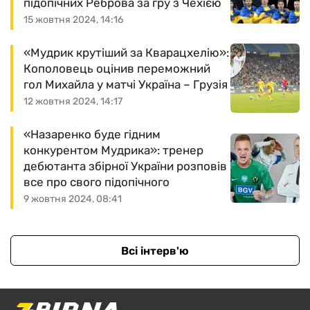
підопічних Реброва за гру з Чехією
15 жовтня 2024, 14:16
«Мудрик крутіший за Кварацхелію»:
Кополовець оцінив переможний
гол Михайла у матчі Україна – Грузія
12 жовтня 2024, 14:17
«Назаренко буде гідним
конкурентом Мудрика»: тренер
дебютанта збірної України розповів
все про свого підопічного
9 жовтня 2024, 08:41
Всі інтерв'ю