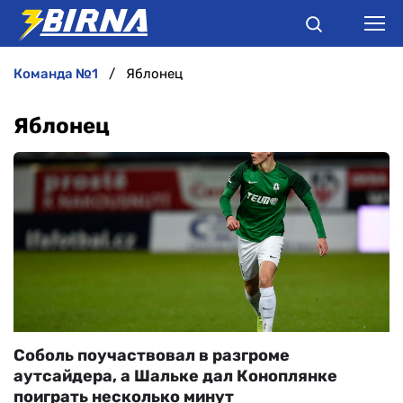
команда №1
Яблонец
НОВИНИ
Яблонец
АНАЛІТИКА
ІНТЕРВ'Ю
РІЗНЕ
БУКМЕКЕРИ
Соболь поучаствовал в разгроме
аутсайдера, а Шальке дал Коноплянке
поиграть несколько минут