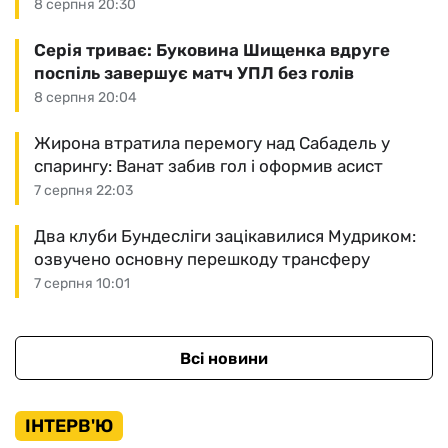
8 серпня 20:30
Серія триває: Буковина Шищенка вдруге
поспіль завершує матч УПЛ без голів
8 серпня 20:04
Жирона втратила перемогу над Сабадель у
спарингу: Ванат забив гол і оформив асист
7 серпня 22:03
Два клуби Бундесліги зацікавилися Мудриком:
озвучено основну перешкоду трансферу
7 серпня 10:01
Всі новини
ІНТЕРВ'Ю