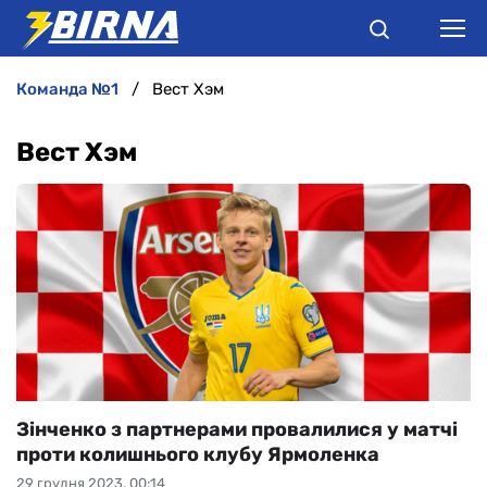
команда №1
Вест Хэм
НОВИНИ
Вест Хэм
АНАЛІТИКА
ІНТЕРВ'Ю
РІЗНЕ
БУКМЕКЕРИ
Зінченко з партнерами провалилися у матчі
проти колишнього клубу Ярмоленка
29 грудня 2023, 00:14