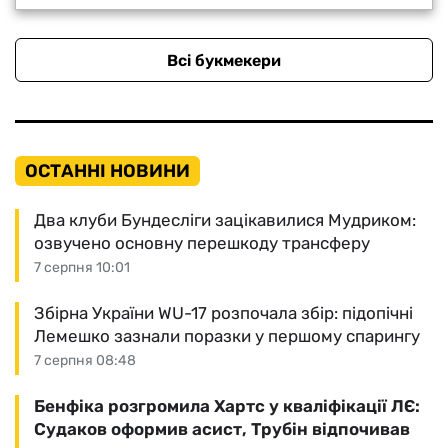
Всі букмекери
ОСТАННІ НОВИНИ
Два клуби Бундесліги зацікавилися Мудриком:
озвучено основну перешкоду трансферу
7 серпня 10:01
Збірна України WU-17 розпочала збір: підопічні
Лемешко зазнали поразки у першому спарингу
7 серпня 08:48
Бенфіка розгромила Хартс у кваліфікації ЛЄ:
Судаков оформив асист, Трубін відпочивав