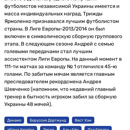
футболистов независимой Украины имеется и
масса индивидуальных наград. Трижды
Ярмоленко признавался лучшим футболистом
страны. В Лиге Европы-2013/2014 он был
включен в символическую сборную группового
этапа. В следующем сезоне Андрей с семью
голевыми передачами стал лучшим
ассистентом Лиги Европы. На данный момент в
111-ти матчах за команду № 1 отличился 45-ю
голами. По забитым мячам является главным
преследователем рекордсмена Андрея
Шевченко (напомним, что недавний главный
тренер в бытность игроком забил за сборную
Украины 48 мячей).
Динамо
Боруссия Дортмунд
Вест Хэм
збірна України
Десна
Аль-Айн
Ліга Європи