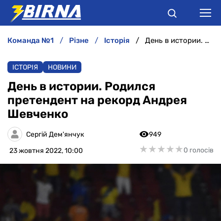
команда №1
різне
історія
День в истории. Родился претендент на рекорд Андрея Шевченко
НОВИНИ
ІСТОРІЯ
НОВИНИ
АНАЛІТИКА
День в истории. Родился
претендент на рекорд Андрея
ІНТЕРВ'Ю
Шевченко
РІЗНЕ
Сергій Дем'янчук
949
★
★
★
★
★
★
★
★
★
★
0 голосів
23 жовтня 2022, 10:00
БУКМЕКЕРИ