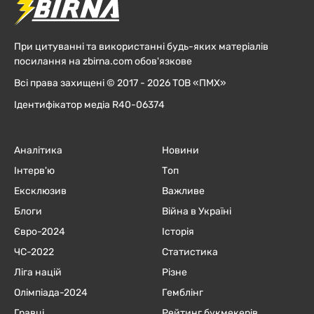
При цитуванні та використанні будь-яких матеріалів
посилання на zbirna.com обов'язкове
Всі права захищені © 2017 - 2026 ТОВ «ПМХ»
Ідентифікатор медіа R40-06374
Аналітика
Новини
Інтерв'ю
Топ
Ексклюзив
Важливе
Блоги
Війна в Україні
Євро-2024
Історія
ЧC-2022
Статистика
Ліга націй
Різне
Олімпіада-2024
Гемблінг
Гравці
Рейтинг букмекерів