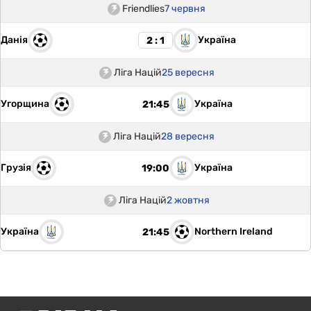
Friendlies
7 червня
Данія
Україна
2 : 1
Ліга Націй
25 вересня
Угорщина
Україна
21:45
Ліга Націй
28 вересня
Грузія
Україна
19:00
Ліга Націй
2 жовтня
Україна
Northern Ireland
21:45