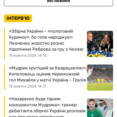
Всі новини
ІНТЕРВ'Ю
«Збірна України – «пологовий
будинок», бо голи народжує»:
Леоненко жорстко розніс
підопічних Реброва за гру з Чехією
15 жовтня 2024, 14:16
«Мудрик крутіший за Кварацхелію»:
Кополовець оцінив переможний
гол Михайла у матчі Україна – Грузія
12 жовтня 2024, 14:17
«Назаренко буде гідним
конкурентом Мудрика»: тренер
дебютанта збірної України розповів
все про свого підопічного