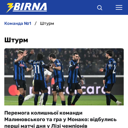
команда №1
Штурм
НОВИНИ
Штурм
АНАЛІТИКА
ІНТЕРВ'Ю
РІЗНЕ
БУКМЕКЕРИ
Перемога колишньої команди
Малиновського та гра у Монако: відбулись
перші матчі дня у Лізі чемпіонів