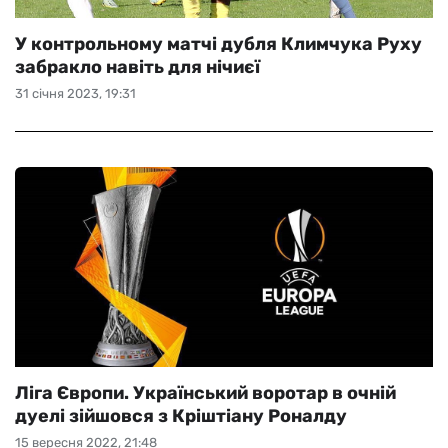
У контрольному матчі дубля Климчука Руху
забракло навіть для нічиєї
31 січня 2023, 19:31
Ліга Європи. Український воротар в очній
дуелі зійшовся з Кріштіану Роналду
15 вересня 2022, 21:48