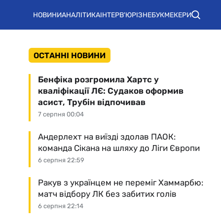
НОВИНИ
АНАЛІТИКА
ІНТЕРВ'Ю
РІЗНЕ
БУКМЕКЕРИ
ОСТАННІ НОВИНИ
Бенфіка розгромила Хартс у
кваліфікації ЛЄ: Судаков оформив
асист, Трубін відпочивав
7 серпня 00:04
Андерлехт на виїзді здолав ПАОК:
команда Сікана на шляху до Ліги Європи
6 серпня 22:59
Ракув з українцем не переміг Хаммарбю:
матч відбору ЛК без забитих голів
6 серпня 22:14