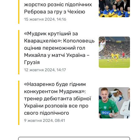
жорстко розніс підопічних
Реброва за гру з Чехією
15 жовтня 2024, 14:16
«Мудрик крутіший за
Кварацхелію»: Кополовець
оцінив переможний гол
Михайла у матчі Україна –
Грузія
12 жовтня 2024, 14:17
«Назаренко буде гідним
конкурентом Мудрика»:
тренер дебютанта збірної
України розповів все про
свого підопічного
9 жовтня 2024, 08:41