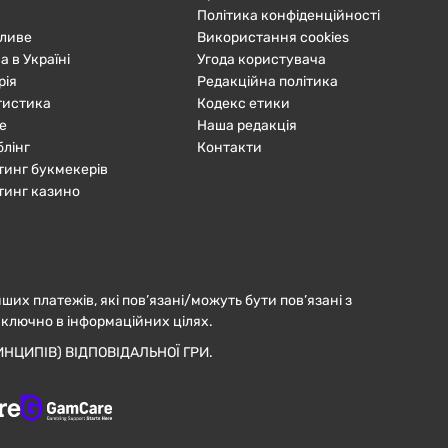
Політика конфіденційності
ливе
Використання cookies
а в Україні
Угода користувача
рія
Редакційна політика
тистика
Кодекс етики
е
Наша редакція
блінг
Контакти
тинг букмекерів
тинг казино
нших платежів, які пов’язані/можуть бути пов’язані з
иключно в інформаційних цілях.
НЦИПІВ) ВІДПОВІДАЛЬНОЇ ГРИ.