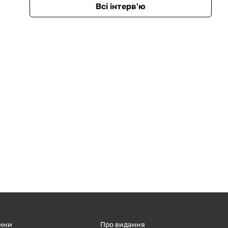
Всі інтерв'ю
ини
Про видання