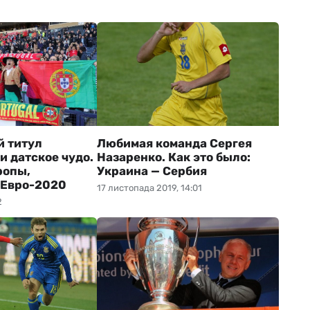
 титул
Любимая команда Сергея
и датское чудо.
Назаренко. Как это было:
ропы,
Украина — Сербия
 Евро-2020
17 листопада 2019, 14:01
2