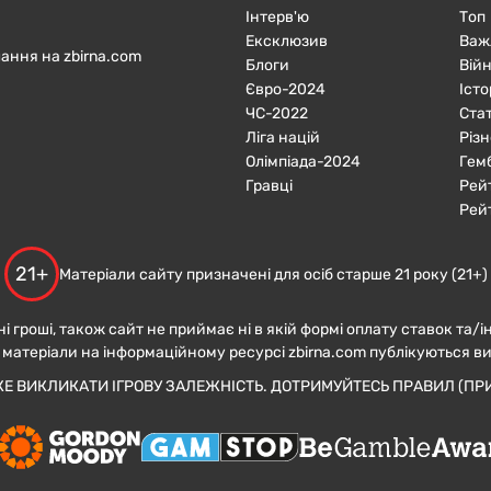
Інтерв'ю
Топ
Ексклюзив
Важ
ання на zbirna.com
Блоги
Війн
Євро-2024
Істо
ЧC-2022
Ста
Ліга націй
Різн
Олімпіада-2024
Гем
Гравці
Рей
Рей
21+
Матеріали сайту призначені для осіб старше 21 року (21+)
ні гроші, також сайт не приймає ні в якій формі оплату ставок та/і
 матеріали на інформаційному ресурсі zbirna.com публікуються в
ЖЕ ВИКЛИКАТИ ІГРОВУ ЗАЛЕЖНІСТЬ. ДОТРИМУЙТЕСЬ ПРАВИЛ (ПРИ