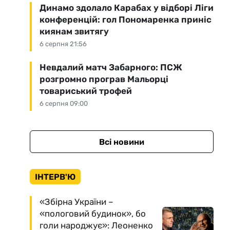
Динамо здолало Карабах у відборі Ліги
конференцій: гол Пономаренка приніс
киянам звитягу
6 серпня 21:56
Невдалий матч Забарного: ПСЖ
розгромно програв Мальорці
товариський трофей
6 серпня 09:00
Всі новини
ІНТЕРВ'Ю
«Збірна України –
«пологовий будинок», бо
голи народжує»: Леоненко