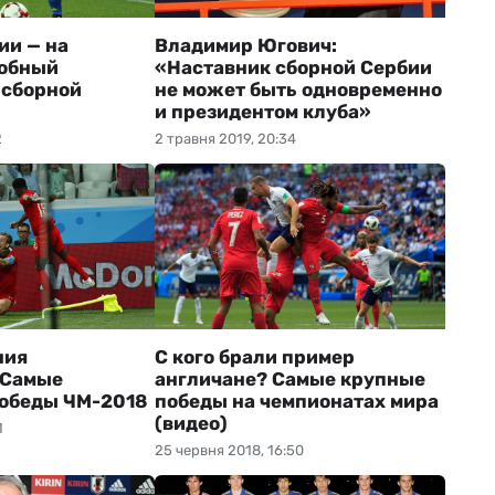
ии — на
Владимир Югович:
добный
«Наставник сборной Сербии
 сборной
не может быть одновременно
и президентом клуба»
2
2 травня 2019, 20:34
ния
С кого брали пример
 Самые
англичане? Самые крупные
победы ЧМ-2018
победы на чемпионатах мира
(видео)
1
25 червня 2018, 16:50