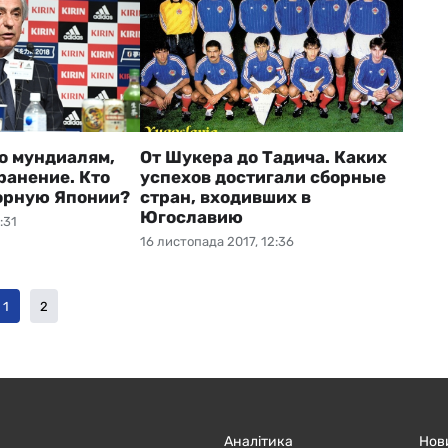
о мундиалям,
От Шукера до Тадича. Каких
анение. Кто
успехов достигали сборные
орную Японии?
стран, входивших в
Югославию
:31
16 листопада 2017, 12:36
1
2
Аналітика
Нов