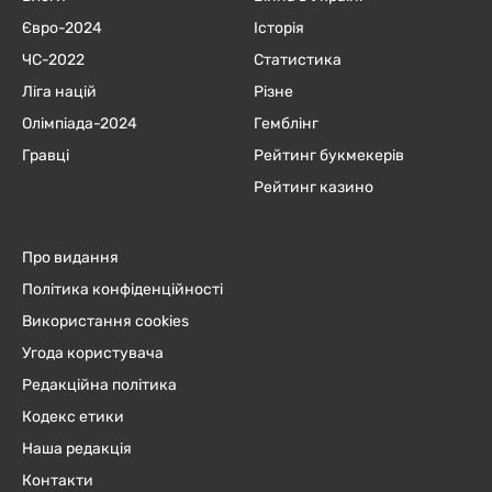
Євро-2024
Історія
ЧC-2022
Статистика
Ліга націй
Різне
Олімпіада-2024
Гемблінг
Гравці
Рейтинг букмекерів
Рейтинг казино
Про видання
Політика конфіденційності
Використання cookies
Угода користувача
Редакційна політика
Кодекс етики
Наша редакція
Контакти