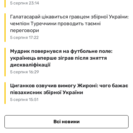
5 серпня 23:14
Галатасарай цікавиться гравцем збірної України:
чемпіон Туреччини проводить таємні
переговори
5 серпня 17:22
Мудрик повернувся на футбольне поле:
українець вперше зіграв після зняття
дискваліфікації
5 серпня 16:29
Циганков озвучив вимогу Жироні: чого бажає
півзахисник збірної України
5 серпня 15:51
Всі новини