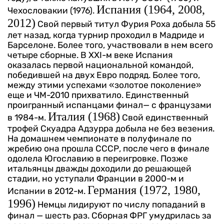
Испания (1964, 2008,
Чехословакии (1976).
2012)
Свой первый титул Фурия Роха добыла 55
лет назад, когда турнир проходил в Мадриде и
Барселоне. Более того, участвовали в нем всего
четыре сборные. В XXI-м веке Испания
оказалась первой национальной командой,
победившей на двух Евро подряд. Более того,
между этими успехами «золотое поколение»
еще и ЧМ-2010 прихватило. Единственный
проигранный испанцами финал— с французами
Италия (1968)
в 1984-м.
Свой единственный
трофей Скуадра Адзурра добыла не без везения.
На домашнем чемпионате в полуфинале по
жребию она прошла СССР, после чего в финале
одолела Югославию в переигровке. Позже
итальянцы дважды доходили до решающей
стадии, но уступали Франции в 2000-м и
Германия (1972, 1980,
Испании в 2012-м.
1996)
Немцы лидируют по числу попаданий в
финал — шесть раз. Сборная ФРГ умудрилась за