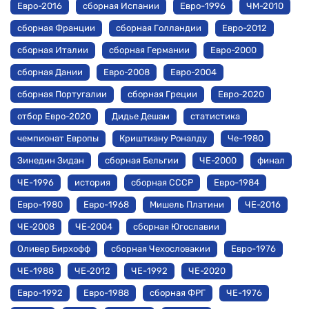
Евро-2016
сборная Испании
Евро-1996
ЧМ-2010
сборная Франции
сборная Голландии
Евро-2012
сборная Италии
сборная Германии
Евро-2000
сборная Дании
Евро-2008
Евро-2004
сборная Португалии
сборная Греции
Евро-2020
отбор Евро-2020
Дидье Дешам
статистика
чемпионат Европы
Криштиану Роналду
Че-1980
Зинедин Зидан
сборная Бельгии
ЧЕ-2000
финал
ЧЕ-1996
история
сборная СССР
Евро-1984
Евро-1980
Евро-1968
Мишель Платини
ЧЕ-2016
ЧЕ-2008
ЧЕ-2004
сборная Югославии
Оливер Бирхофф
сборная Чехословакии
Евро-1976
ЧЕ-1988
ЧЕ-2012
ЧЕ-1992
ЧЕ-2020
Евро-1992
Евро-1988
сборная ФРГ
ЧЕ-1976