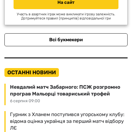
На сайт
Участь в азартних іграх може викликати ігрову залежність.
Дотримуйтеся правил (принципів) відповідальної гри
Всі букмекери
ОСТАННІ НОВИНИ
Невдалий матч Забарного: ПСЖ розгромно
програв Мальорці товариський трофей
6 серпня 09:00
Гурник з Хланем поступився угорському клубу:
відома оцінка українця за перший матч відбору
ЛЄ