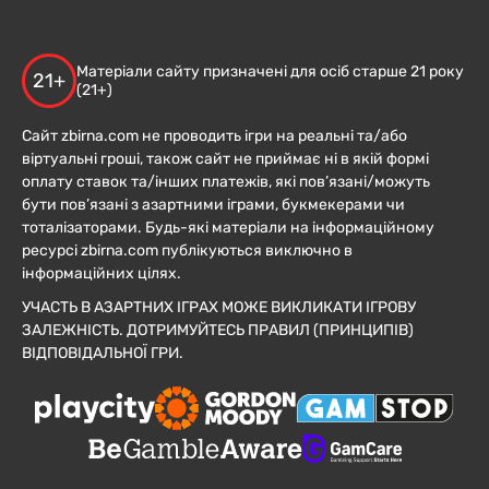
Матеріали сайту призначені для осіб старше 21 року
21+
(21+)
Сайт zbirna.com не проводить ігри на реальні та/або
віртуальні гроші, також сайт не приймає ні в якій формі
оплату ставок та/інших платежів, які пов’язані/можуть
бути пов’язані з азартними іграми, букмекерами чи
тоталізаторами. Будь-які матеріали на інформаційному
ресурсі zbirna.com публікуються виключно в
інформаційних цілях.
УЧАСТЬ В АЗАРТНИХ ІГРАХ МОЖЕ ВИКЛИКАТИ ІГРОВУ
ЗАЛЕЖНІСТЬ. ДОТРИМУЙТЕСЬ ПРАВИЛ (ПРИНЦИПІВ)
ВІДПОВІДАЛЬНОЇ ГРИ.