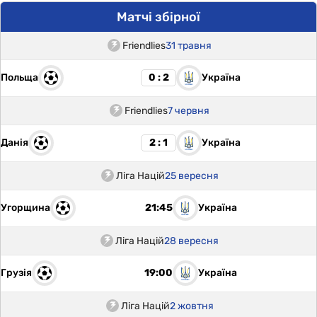
Матчі збірної
Friendlies
31 травня
Польща
Україна
0 : 2
Friendlies
7 червня
Данія
Україна
2 : 1
Ліга Націй
25 вересня
Угорщина
Україна
21:45
Ліга Націй
28 вересня
Грузія
Україна
19:00
Ліга Націй
2 жовтня