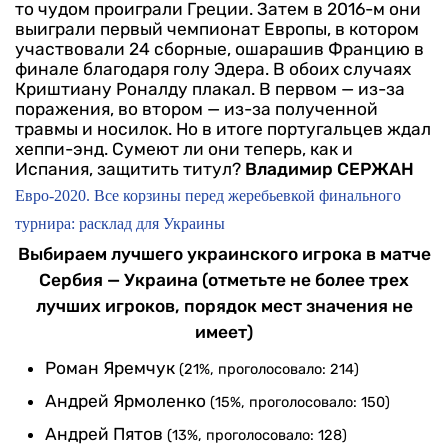
то чудом проиграли Греции. Затем в 2016-м они
выиграли первый чемпионат Европы, в котором
участвовали 24 сборные, ошарашив Францию в
финале благодаря голу Эдера.
В обоих случаях
Криштиану Роналду плакал. В первом — из-за
поражения, во втором — из-за полученной
травмы и носилок. Но в итоге португальцев ждал
хеппи-энд. Сумеют ли они теперь, как и
Испания, защитить титул?
Владимир СЕРЖАН
Евро-2020. Все корзины перед жеребьевкой финального
турнира: расклад для Украины
Выбираем лучшего украинского игрока в матче
Сербия — Украина (отметьте не более трех
лучших игроков, порядок мест значения не
имеет)
Роман Яремчук
(21%, проголосовало: 214)
Андрей Ярмоленко
(15%, проголосовало: 150)
Андрей Пятов
(13%, проголосовало: 128)