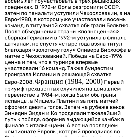
восемь лет поучаствовать в трех решающих
поединках. В 1972-м Орлы разгромили СССР,
затем по пенальти уступили Чехословакии, а на
Евро-1980, в котором уже участвовали восемь
команд, в титульной схватке обыграли Бельгию.
После объединения страны «полноценная»
сборная Германии в 1992-м уступила в финале
датчанам, но спустя четыре года взяла титул
благодаря «золотому голу» Оливера Бирхоффа в
матче с Чехословакией. Победа на Евро-1996
ценна и тем, что в турнире впервые
участвовали 16 команд. Также бундестим
проиграла Испании в решающей схватке
Франция (1984, 2000)
Евро-2008.
Первый
триумф трехцветных случился на домашнем
первенстве в 1984-м, когда были обыграны
испанцы, а Мишель Платини за пять матчей
оформил девять голов. Затем на рубеже веков
Зинедин Зидан и Ко проделали тяжелейший
путь к победе, оформив выдающийся камбэк в
финале с итальянцами. А вот на последнем
чемпионате Европы, который проводился во