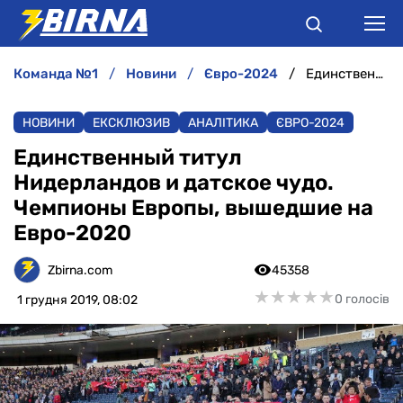
команда №1
новини
євро-2024
Единственный титул Нидерландов и датское чудо. Чемпионы Европы, вышедшие на Евро-2020
НОВИНИ
НОВИНИ
ЕКСКЛЮЗИВ
АНАЛІТИКА
ЄВРО-2024
АНАЛІТИКА
Единственный титул
Нидерландов и датское чудо.
ІНТЕРВ'Ю
Чемпионы Европы, вышедшие на
Евро-2020
РІЗНЕ
Zbirna.com
45358
БУКМЕКЕРИ
★
★
★
★
★
★
★
★
★
★
0 голосів
1 грудня 2019, 08:02