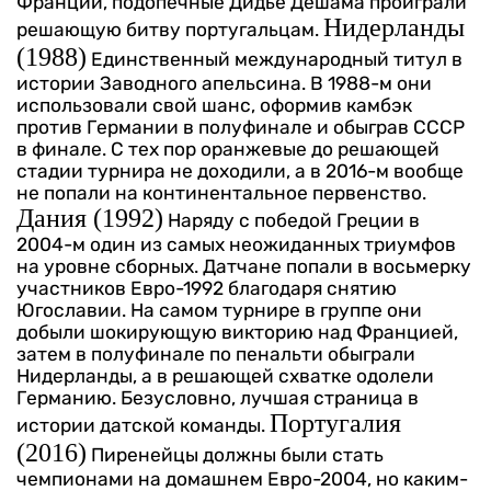
Франции, подопечные Дидье Дешама проиграли
Нидерланды
решающую битву португальцам.
(1988)
Единственный международный титул в
истории Заводного апельсина. В 1988-м они
использовали свой шанс, оформив камбэк
против Германии в полуфинале и обыграв СССР
в финале. С тех пор оранжевые до решающей
стадии турнира не доходили, а в 2016-м вообще
не попали на континентальное первенство.
Дания (1992)
Наряду с победой Греции в
2004-м один из самых неожиданных триумфов
на уровне сборных. Датчане попали в восьмерку
участников Евро-1992 благодаря снятию
Югославии. На самом турнире в группе они
добыли шокирующую викторию над Францией,
затем в полуфинале по пенальти обыграли
Нидерланды, а в решающей схватке одолели
Германию. Безусловно, лучшая страница в
Португалия
истории датской команды.
(2016)
Пиренейцы должны были стать
чемпионами на домашнем Евро-2004, но каким-