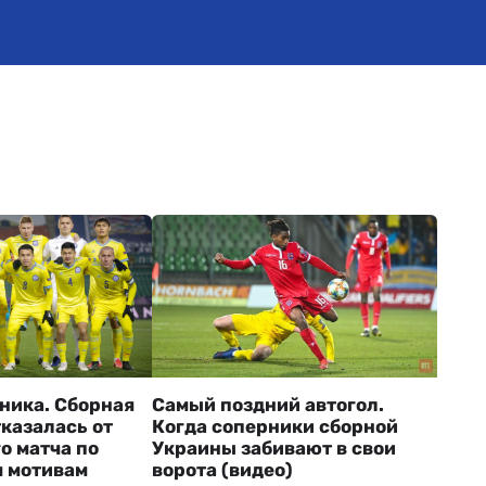
рника. Сборная
Самый поздний автогол.
казалась от
Когда соперники сборной
о матча по
Украины забивают в свои
 мотивам
ворота (видео)