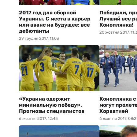
2017 год для сборной
Победили, пр
Украины. С места в карьер
Лучший все р
или аванс на будущее: все
Коноплянка!
дебютанты
20 жовтня 2017, 11:
29 грудня 2017, 11:03
«Украина одержит
Коноплянка с
минимальную победу».
могут пролете
Прогнозы специалистов
Хорватией
6 жовтня 2017, 12:45
6 жовтня 2017, 08:2