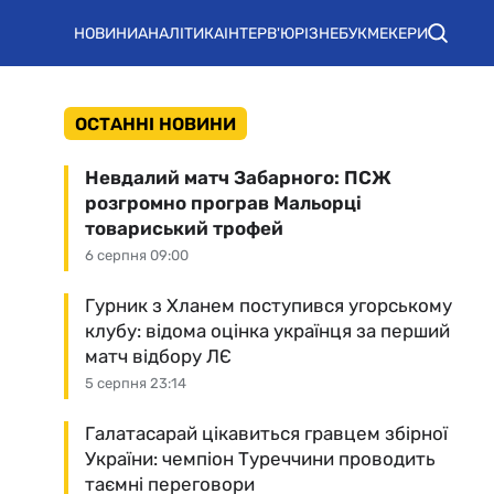
НОВИНИ
АНАЛІТИКА
ІНТЕРВ'Ю
РІЗНЕ
БУКМЕКЕРИ
ОСТАННІ НОВИНИ
Невдалий матч Забарного: ПСЖ
розгромно програв Мальорці
товариський трофей
6 серпня 09:00
Гурник з Хланем поступився угорському
клубу: відома оцінка українця за перший
матч відбору ЛЄ
5 серпня 23:14
Галатасарай цікавиться гравцем збірної
України: чемпіон Туреччини проводить
таємні переговори