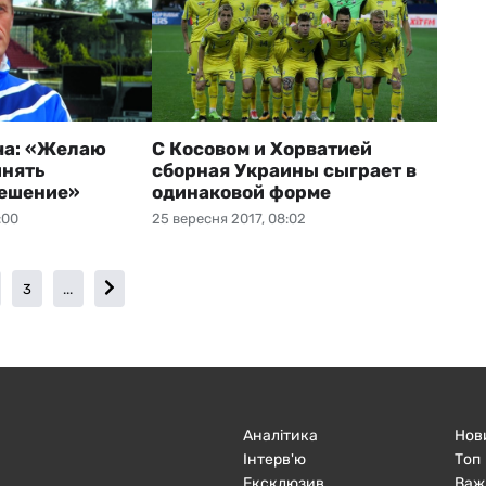
ча: «Желаю
С Косовом и Хорватией
инять
сборная Украины сыграет в
решение»
одинаковой форме
:00
25 вересня 2017, 08:02
3
...
Аналітика
Нов
Інтерв'ю
Топ
Ексклюзив
Важ