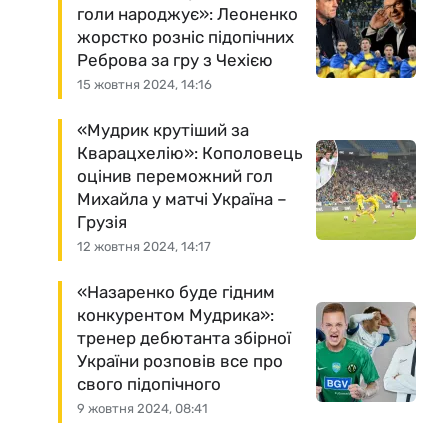
голи народжує»: Леоненко
жорстко розніс підопічних
Реброва за гру з Чехією
15 жовтня 2024, 14:16
«Мудрик крутіший за
Кварацхелію»: Кополовець
оцінив переможний гол
Михайла у матчі Україна –
Грузія
12 жовтня 2024, 14:17
«Назаренко буде гідним
конкурентом Мудрика»:
тренер дебютанта збірної
України розповів все про
свого підопічного
9 жовтня 2024, 08:41