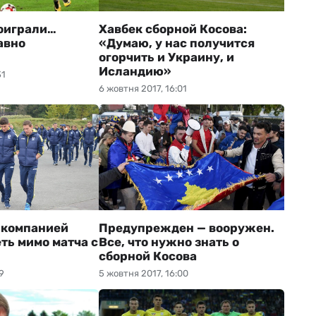
оиграли…
Хавбек сборной Косова:
авно
«Думаю, у нас получится
огорчить и Украину, и
Исландию»
31
6 жовтня 2017, 16:01
 компанией
Предупрежден — вооружен.
ть мимо матча с
Все, что нужно знать о
сборной Косова
9
5 жовтня 2017, 16:00