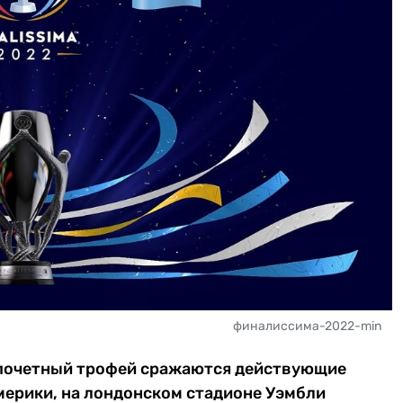
финалиссима-2022-min
 почетный трофей сражаются действующие
мерики, на лондонском стадионе Уэмбли