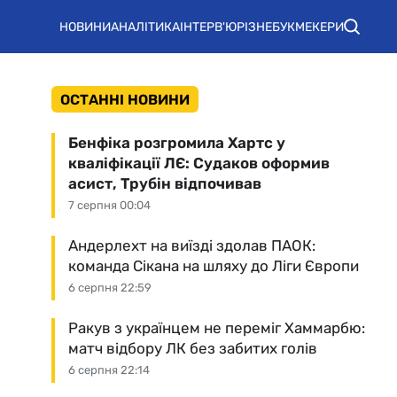
НОВИНИ
АНАЛІТИКА
ІНТЕРВ'Ю
РІЗНЕ
БУКМЕКЕРИ
ОСТАННІ НОВИНИ
Бенфіка розгромила Хартс у
кваліфікації ЛЄ: Судаков оформив
асист, Трубін відпочивав
7 серпня 00:04
Андерлехт на виїзді здолав ПАОК:
команда Сікана на шляху до Ліги Європи
6 серпня 22:59
Ракув з українцем не переміг Хаммарбю:
матч відбору ЛК без забитих голів
6 серпня 22:14