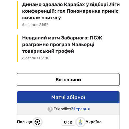
Динамо здолало Карабах у відборі Ліги
конференцій: гол Пономаренка приніс
киянам звитягу
6 серпня 21:56
Невдалий матч Забарного: ПСЖ
розгромно програв Мальорці
товариський трофей
6 серпня 09:00
Всі новини
Матчі збірної
Friendlies
31 травня
Польща
Україна
0 : 2