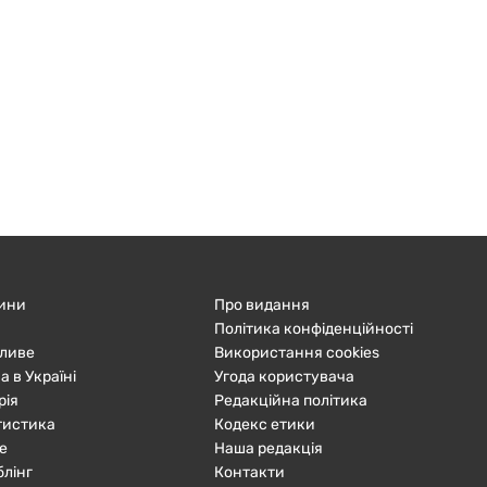
ини
Про видання
Політика конфіденційності
ливе
Використання cookies
а в Україні
Угода користувача
рія
Редакційна політика
тистика
Кодекс етики
е
Наша редакція
блінг
Контакти