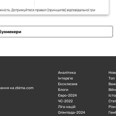
жність. Дотримуйтеся правил (принципів) відповідальної гри
 букмекери
Аналітика
Нов
Інтерв'ю
Топ
Ексклюзив
Важ
ання на zbirna.com
Блоги
Війн
Євро-2024
Істо
ЧC-2022
Ста
Ліга націй
Різн
Олімпіада-2024
Гем