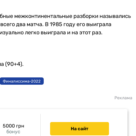
одобные межконтинентальные разборки назывались
сего два матча. В 1985 году его выиграла
изуально легко выиграла и на этот раз.
а (90+4).
Финалиссима-2022
Реклама
5000 грн
На сайт
бонус