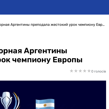
Финалиссима-2022. Сборная Аргентины преподала жестокий урок чемпиону Европы
орная Аргентины
рок чемпиону Европы
★
★
★
★
★
★
★
★
★
★
0 голосів