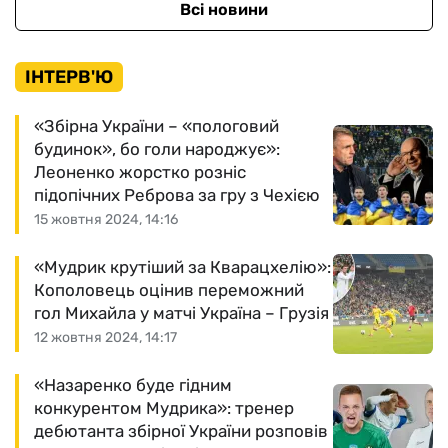
Всі новини
ІНТЕРВ'Ю
«Збірна України – «пологовий
будинок», бо голи народжує»:
Леоненко жорстко розніс
підопічних Реброва за гру з Чехією
15 жовтня 2024, 14:16
«Мудрик крутіший за Кварацхелію»:
Кополовець оцінив переможний
гол Михайла у матчі Україна – Грузія
12 жовтня 2024, 14:17
«Назаренко буде гідним
конкурентом Мудрика»: тренер
дебютанта збірної України розповів