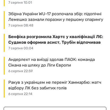
7 серпня 10:01
Збірна України WU-17 розпочала збір: підопічні
Лемешко зазнали поразки у першому спарингу
7 серпня 08:48
Бенфіка розгромила Хартс у кваліфікації ЛЄ:
Судаков оформив асист, Трубін відпочивав
7 серпня 00:04
Андерлехт на виїзді здолав ПАОК: команда
Сікана на шляху до Ліги Європи
6 серпня 22:59
Ракув з українцем не переміг Хаммарбю: матч
відбору ЛК без забитих голів
6 серпня 22:14