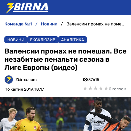
команда №1
новини
Валенсии промах не помешал. Все незабитые пенальти сезона в Лиге Европы (видео)
НОВИНИ
НОВИНИ
ЕКСКЛЮЗИВ
АНАЛІТИКА
АНАЛІТИКА
Валенсии промах не помешал. Все
незабитые пенальти сезона в
ІНТЕРВ'Ю
Лиге Европы (видео)
РІЗНЕ
Zbirna.com
37615
★
★
★
★
★
★
★
★
★
★
0 голосів
16 квітня 2019, 18:17
БУКМЕКЕРИ