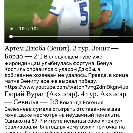
Артем Дзюба (Зенит). 3 тур. Зенит —
Бордо — 2:1
В следующем туре уже
жирондинцам улыбнулась фортуна. Бенуа
Костиль справился с ударом Дзюбы, а
добивание хозяевам не удалось. Правда, в конце
матча Зениту все же вырвал победу.
https://www.youtube.com/watch?v=gZdmOkgn4uo
Гюрай Вурал (Акхисар). 4 тур. Акхисар
— Севилья — 2:3
Команда Евгения
Селезнева сумела отыграть отставание в два
мяча, даже несмотря на неудачный пенальти.
Однако на 87-й минуте испанцы свою «точку»
реализовали, благодаря чему взяли три очка на
выезде. При этом большую часть второго тайма