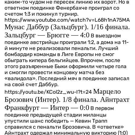
каким-то чудом не пересек линию их ворот. Но в
ответном поединке Фенербахче проиграл со
счетом 1:3 и покинул турнир.
https://www.youtube.com/watch?v=L68h1nA75MA
Мунас Даббур (Зальцбург). 1/16 финала.
Зальцбург — Брюгге — 4:0
В выездном
поединке австрийцы проиграли 1:2, а дома на 11-
й минуте не реализовали пенальти. Лучший
бомбардир команды в Лиге Европы не смог
обыграть кипера бельгийцев. Впрочем, после
этого разъяренные Быки оформили четыре гола
и смогли провести концовку матча без
«валидола». Последний мяч в поединке записал
на свой счет Даббур.
Марцело
https://youtu.be/KCol2z_wu-I?t=24
Брозович (Интер). 1/8 финала. Айнтрахт
Франкфурт — Интер — 0:0
В первом
поединке предыдущей стадии миланцы
упустили шанс победить — Кевин Трапп
справился с пенальти Брозовича. В «ответке»
Айнтрахт одержал минимальную викторию (1:0)