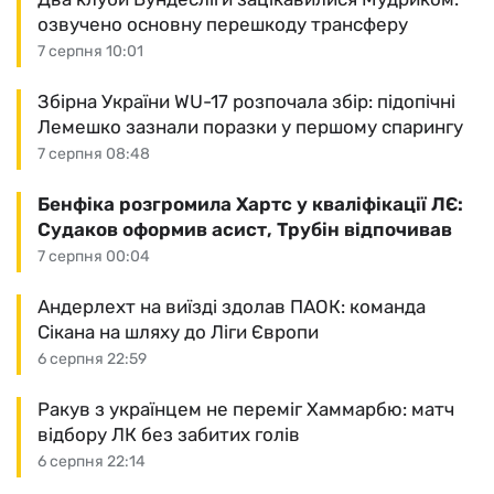
озвучено основну перешкоду трансферу
7 серпня 10:01
Збірна України WU-17 розпочала збір: підопічні
Лемешко зазнали поразки у першому спарингу
7 серпня 08:48
Бенфіка розгромила Хартс у кваліфікації ЛЄ:
Судаков оформив асист, Трубін відпочивав
7 серпня 00:04
Андерлехт на виїзді здолав ПАОК: команда
Сікана на шляху до Ліги Європи
6 серпня 22:59
Ракув з українцем не переміг Хаммарбю: матч
відбору ЛК без забитих голів
6 серпня 22:14