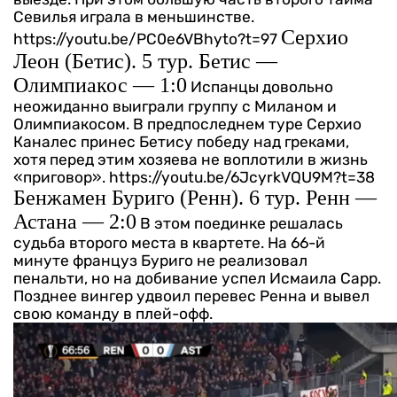
Севилья играла в меньшинстве.
Серхио
https://youtu.be/PC0e6VBhyto?t=97
Леон (Бетис). 5 тур. Бетис —
Олимпиакос — 1:0
Испанцы довольно
неожиданно выиграли группу с Миланом и
Олимпиакосом. В предпоследнем туре Серхио
Каналес принес Бетису победу над греками,
хотя перед этим хозяева не воплотили в жизнь
«приговор».
https://youtu.be/6JcyrkVQU9M?t=38
Бенжамен Буриго (Ренн). 6 тур. Ренн —
Астана — 2:0
В этом поединке решалась
судьба второго места в квартете. На 66-й
минуте француз Буриго не реализовал
пенальти, но на добивание успел Исмаила Сарр.
Позднее вингер удвоил перевес Ренна и вывел
свою команду в плей-офф.