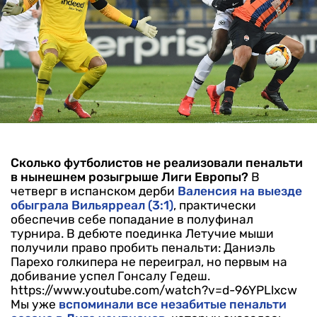
Сколько футболистов не реализовали пенальти
в нынешнем розыгрыше Лиги Европы?
В
четверг в испанском дерби
Валенсия на выезде
обыграла Вильярреал (3:1)
, практически
обеспечив себе попадание в полуфинал
турнира. В дебюте поединка Летучие мыши
получили право пробить пенальти: Даниэль
Парехо голкипера не переиграл, но первым на
добивание успел Гонсалу Гедеш.
https://www.youtube.com/watch?v=d-96YPLlxcw
Мы уже
вспоминали все незабитые пенальти