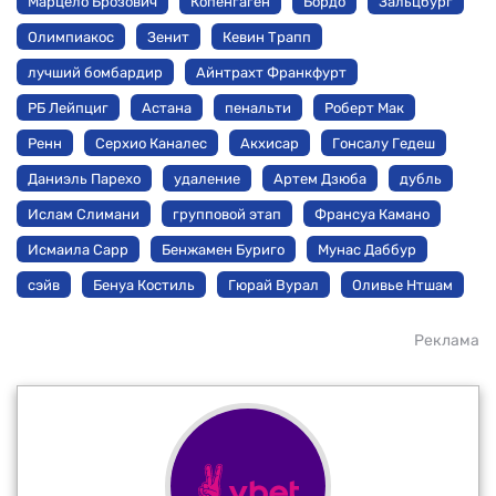
Марцело Брозович
Копенгаген
Бордо
Зальцбург
Олимпиакос
Зенит
Кевин Трапп
лучший бомбардир
Айнтрахт Франкфурт
РБ Лейпциг
Астана
пенальти
Роберт Мак
Ренн
Серхио Каналес
Акхисар
Гонсалу Гедеш
Даниэль Парехо
удаление
Артем Дзюба
дубль
Ислам Слимани
групповой этап
Франсуа Камано
Исмаила Сарр
Бенжамен Буриго
Мунас Даббур
сэйв
Бенуа Костиль
Гюрай Вурал
Оливье Нтшам
Реклама