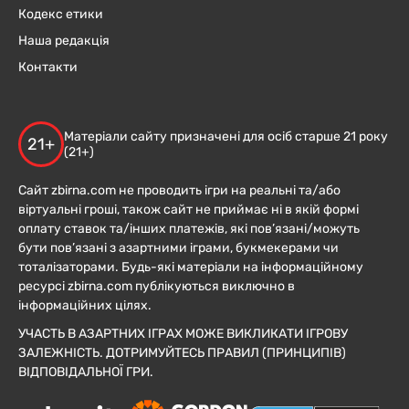
Кодекс етики
Наша редакція
Контакти
Матеріали сайту призначені для осіб старше 21 року
21+
(21+)
Сайт zbirna.com не проводить ігри на реальні та/або
віртуальні гроші, також сайт не приймає ні в якій формі
оплату ставок та/інших платежів, які пов’язані/можуть
бути пов’язані з азартними іграми, букмекерами чи
тоталізаторами. Будь-які матеріали на інформаційному
ресурсі zbirna.com публікуються виключно в
інформаційних цілях.
УЧАСТЬ В АЗАРТНИХ ІГРАХ МОЖЕ ВИКЛИКАТИ ІГРОВУ
ЗАЛЕЖНІСТЬ. ДОТРИМУЙТЕСЬ ПРАВИЛ (ПРИНЦИПІВ)
ВІДПОВІДАЛЬНОЇ ГРИ.