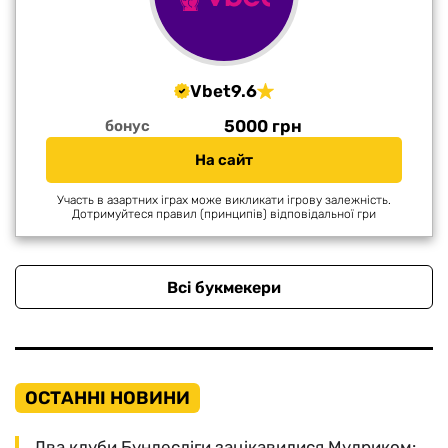
Vbet
9.6
5000 грн
бонус
На сайт
Участь в азартних іграх може викликати ігрову залежність.
Дотримуйтеся правил (принципів) відповідальної гри
Всі букмекери
ОСТАННІ НОВИНИ
Два клуби Бундесліги зацікавилися Мудриком: