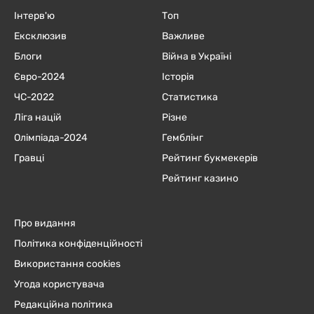
Інтерв'ю
Топ
Ексклюзив
Важливе
Блоги
Війна в Україні
Євро-2024
Історія
ЧC-2022
Статистика
Ліга націй
Різне
Олімпіада-2024
Гемблінг
Гравці
Рейтинг букмекерів
Рейтинг казино
Про видання
Політика конфіденційності
Використання cookies
Угода користувача
Редакційна політика