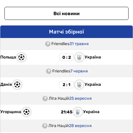
Всі новини
Матчі збірної
Friendlies
31 травня
Польща
Україна
0 : 2
Friendlies
7 червня
Данія
Україна
2 : 1
Ліга Націй
25 вересня
Угорщина
Україна
21:45
Ліга Націй
28 вересня