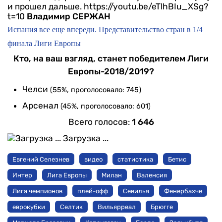
и прошел дальше.
https://youtu.be/eTlhBIu_XSg?
t=10
Владимир СЕРЖАН
Испания все еще впереди. Представительство стран в 1/4
финала Лиги Европы
Кто, на ваш взгляд, станет победителем Лиги
Европы-2018/2019?
Челси
(55%, проголосовало: 745)
Арсенал
(45%, проголосовало: 601)
Всего голосов:
1 646
Загрузка ...
Евгений Селезнев
видео
статистика
Бетис
Интер
Лига Европы
Милан
Валенсия
Лига чемпионов
плей-офф
Севилья
Фенербахче
еврокубки
Селтик
Вильярреал
Брюгге