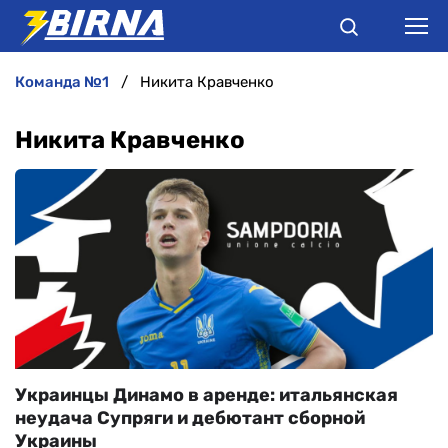
команда №1
Никита Кравченко
НОВИНИ
Никита Кравченко
АНАЛІТИКА
ІНТЕРВ'Ю
РІЗНЕ
БУКМЕКЕРИ
Украинцы Динамо в аренде: итальянская
неудача Супряги и дебютант сборной
Украины