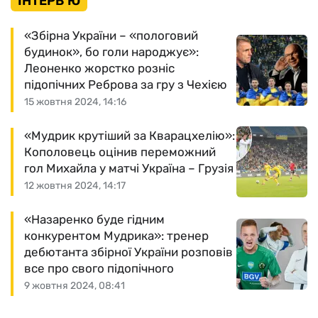
ІНТЕРВ'Ю
«Збірна України – «пологовий
будинок», бо голи народжує»:
Леоненко жорстко розніс
підопічних Реброва за гру з Чехією
15 жовтня 2024, 14:16
«Мудрик крутіший за Кварацхелію»:
Кополовець оцінив переможний
гол Михайла у матчі Україна – Грузія
12 жовтня 2024, 14:17
«Назаренко буде гідним
конкурентом Мудрика»: тренер
дебютанта збірної України розповів
все про свого підопічного
9 жовтня 2024, 08:41