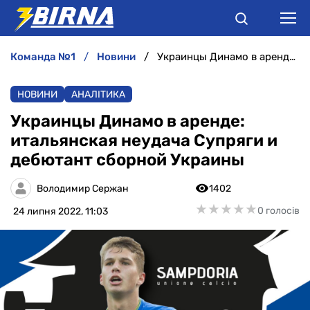
команда №1
новини
Украинцы Динамо в аренде: итальянская неудача Супряги и дебютант сборной Украины
НОВИНИ
НОВИНИ
АНАЛІТИКА
АНАЛІТИКА
Украинцы Динамо в аренде:
итальянская неудача Супряги и
ІНТЕРВ'Ю
дебютант сборной Украины
РІЗНЕ
Володимир Сержан
1402
★
★
★
★
★
★
★
★
★
★
0 голосів
24 липня 2022, 11:03
БУКМЕКЕРИ