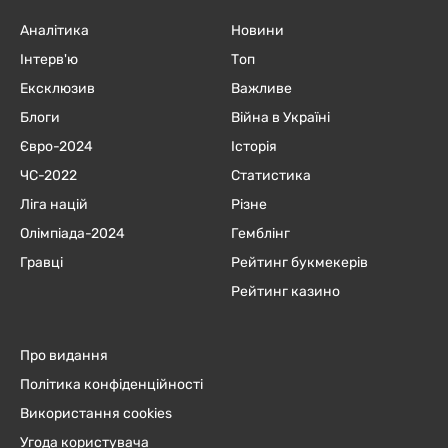
Аналітика
Новини
Інтерв'ю
Топ
Ексклюзив
Важливе
Блоги
Війна в Україні
Євро-2024
Історія
ЧC-2022
Статистика
Ліга націй
Різне
Олімпіада-2024
Гемблінг
Гравці
Рейтинг букмекерів
Рейтинг казино
Про видання
Політика конфіденційності
Використання cookies
Угода користувача