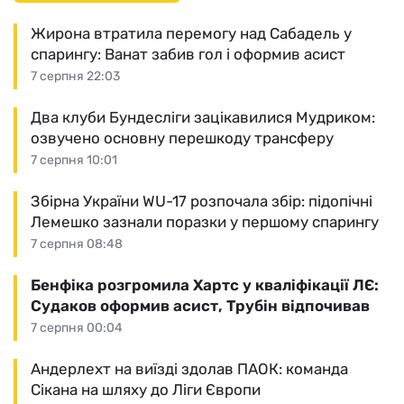
Жирона втратила перемогу над Сабадель у
спарингу: Ванат забив гол і оформив асист
7 серпня 22:03
Два клуби Бундесліги зацікавилися Мудриком:
озвучено основну перешкоду трансферу
7 серпня 10:01
Збірна України WU-17 розпочала збір: підопічні
Лемешко зазнали поразки у першому спарингу
7 серпня 08:48
Бенфіка розгромила Хартс у кваліфікації ЛЄ:
Судаков оформив асист, Трубін відпочивав
7 серпня 00:04
Андерлехт на виїзді здолав ПАОК: команда
Сікана на шляху до Ліги Європи