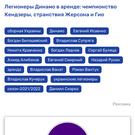
Легионеры Динамо в аренде: чемпионство
Кендзеры, странствия Жерсона и Гио
сборная Украины
Динамо
Евгений Исаенко
Богдан Билошевский
Владислав Супряга
Никита Кравченко
Богдан Леднев
Сергей Булеца
Ахмед Алибеков
Евгений Смирный
Назарий Русин
аренда
Владислав Ванат
Роман Вантух
Владислав Кучерук
украинские легионеры
сезон-2021/2022
Даниил Скорко
Реклама