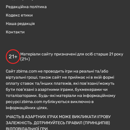
Редакційна політика
Кодекс етики
Наша редакція
Контакти
Матеріали сайту призначені для осіб старше 21 року
21+
(21+)
Сайт zbirna.com не проводить ігри на реальні та/або
віртуальні гроші, також сайт не приймає ні в якій формі
оплату ставок та/інших платежів, які пов’язані/можуть
бути пов’язані з азартними іграми, букмекерами чи
тоталізаторами. Будь-які матеріали на інформаційному
ресурсі zbirna.com публікуються виключно в
інформаційних цілях.
УЧАСТЬ В АЗАРТНИХ ІГРАХ МОЖЕ ВИКЛИКАТИ ІГРОВУ
ЗАЛЕЖНІСТЬ. ДОТРИМУЙТЕСЬ ПРАВИЛ (ПРИНЦИПІВ)
ВІДПОВІДАЛЬНОЇ ГРИ.