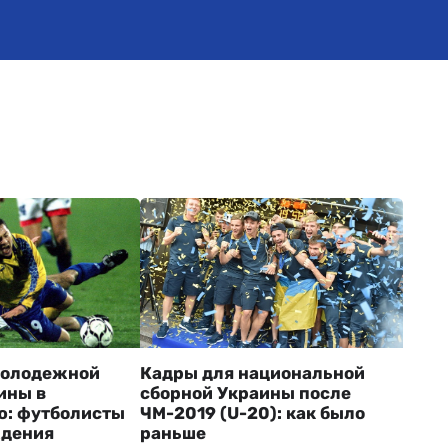
молодежной
Кадры для национальной
ины в
сборной Украины после
ю: футболисты
ЧМ-2019 (U-20): как было
ждения
раньше