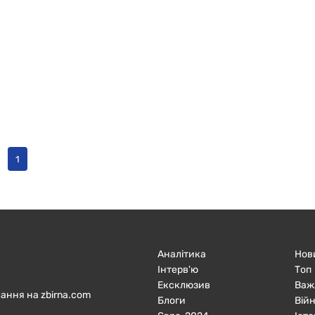
1
Аналітика
Нов
Інтерв'ю
Топ
Ексклюзив
Важ
ання на zbirna.com
Блоги
Війн