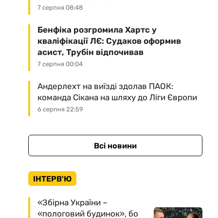
7 серпня 08:48
Бенфіка розгромила Хартс у
кваліфікації ЛЄ: Судаков оформив
асист, Трубін відпочивав
7 серпня 00:04
Андерлехт на виїзді здолав ПАОК:
команда Сікана на шляху до Ліги Європи
6 серпня 22:59
Всі новини
ІНТЕРВ'Ю
«Збірна України –
«пологовий будинок», бо