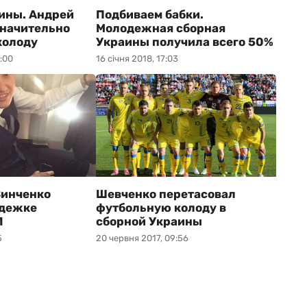
ины. Андрей
Подбиваем бабки.
начительно
Молодежная сборная
колоду
Украины получила всего 50%
:00
16 січня 2018, 17:03
Зинченко
Шевченко перетасовал
одежке
футбольную колоду в
1
сборной Украины
5
20 червня 2017, 09:56