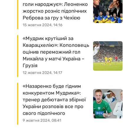
голи народжує»: Леоненко
жорстко розніс підопічних
Реброва за гру з Чехією
15 жовтня 2024, 14:16
«Мудрик крутіший за
Кварацхелію»: Кополовець
оцінив переможний гол
Михайла у матчі Україна –
Грузія
12 жовтня 2024, 14:17
«Назаренко буде гідним
конкурентом Мудрика»:
тренер дебютанта збірної
України розповів все про
свого підопічного
9 жовтня 2024, 08:41