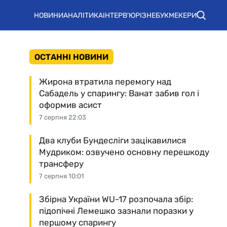
НОВИНИ
АНАЛІТИКА
ІНТЕРВ'Ю
РІЗНЕ
БУКМЕКЕРИ
ОСТАННІ НОВИНИ
Жирона втратила перемогу над
Сабадель у спарингу: Ванат забив гол і
оформив асист
7 серпня 22:03
Два клуби Бундесліги зацікавилися
Мудриком: озвучено основну перешкоду
трансферу
7 серпня 10:01
Збірна України WU-17 розпочала збір:
підопічні Лемешко зазнали поразки у
першому спарингу