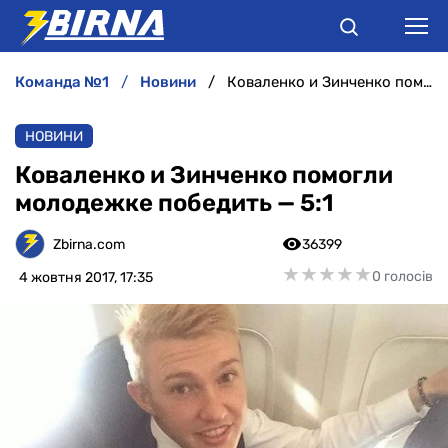
команда №1
новини
Коваленко и Зинченко помогли молодежке победить — 5:1
НОВИНИ
НОВИНИ
АНАЛІТИКА
Коваленко и Зинченко помогли
молодежке победить — 5:1
ІНТЕРВ'Ю
Zbirna.com
36399
РІЗНЕ
★
★
★
★
★
★
★
★
★
★
0 голосів
4 жовтня 2017, 17:35
БУКМЕКЕРИ