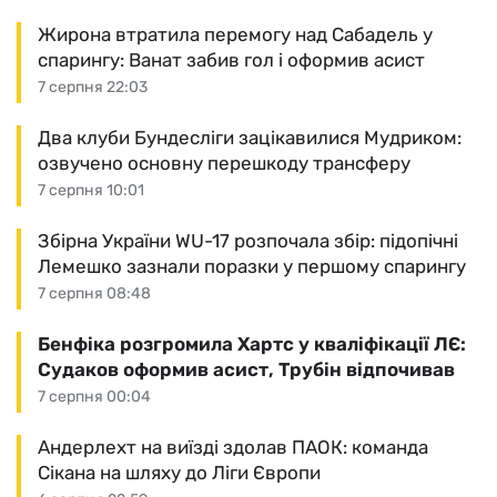
Жирона втратила перемогу над Сабадель у
спарингу: Ванат забив гол і оформив асист
7 серпня 22:03
Два клуби Бундесліги зацікавилися Мудриком:
озвучено основну перешкоду трансферу
7 серпня 10:01
Збірна України WU-17 розпочала збір: підопічні
Лемешко зазнали поразки у першому спарингу
7 серпня 08:48
Бенфіка розгромила Хартс у кваліфікації ЛЄ:
Судаков оформив асист, Трубін відпочивав
7 серпня 00:04
Андерлехт на виїзді здолав ПАОК: команда
Сікана на шляху до Ліги Європи