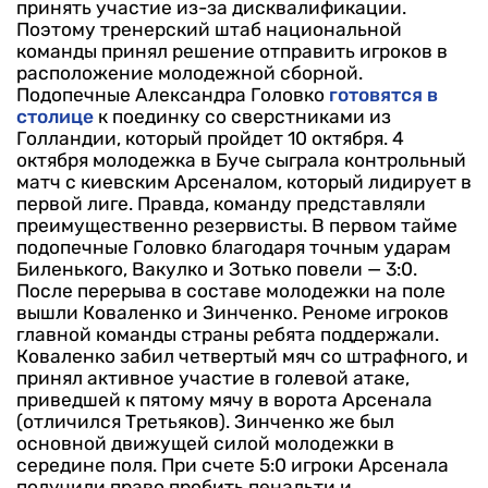
принять участие из-за дисквалификации.
Поэтому тренерский штаб национальной
команды принял решение отправить игроков в
расположение молодежной сборной.
Подопечные Александра Головко
готовятся в
столице
к поединку со сверстниками из
Голландии, который пройдет 10 октября.
4
октября молодежка в Буче сыграла контрольный
матч с киевским Арсеналом, который лидирует в
первой лиге. Правда, команду представляли
преимущественно резервисты.
В первом тайме
подопечные Головко благодаря точным ударам
Биленького, Вакулко и Зотько повели — 3:0.
После перерыва в составе молодежки на поле
вышли Коваленко и Зинченко. Реноме игроков
главной команды страны ребята поддержали.
Коваленко забил четвертый мяч со штрафного, и
принял активное участие в голевой атаке,
приведшей к пятому мячу в ворота Арсенала
(отличился Третьяков). Зинченко же был
основной движущей силой молодежки в
середине поля.
При счете 5:0 игроки Арсенала
получили право пробить пенальти и