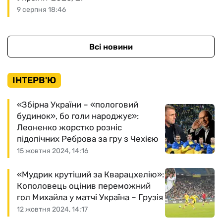
9 серпня 18:46
Всі новини
ІНТЕРВ'Ю
«Збірна України – «пологовий
будинок», бо голи народжує»:
Леоненко жорстко розніс
підопічних Реброва за гру з Чехією
15 жовтня 2024, 14:16
«Мудрик крутіший за Кварацхелію»:
Кополовець оцінив переможний
гол Михайла у матчі Україна – Грузія
12 жовтня 2024, 14:17