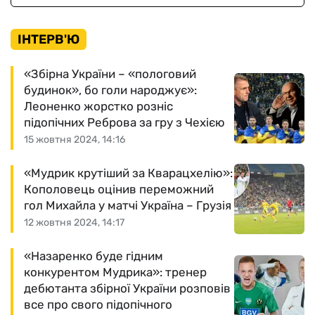
ІНТЕРВ'Ю
«Збірна України – «пологовий
будинок», бо голи народжує»:
Леоненко жорстко розніс
підопічних Реброва за гру з Чехією
15 жовтня 2024, 14:16
«Мудрик крутіший за Кварацхелію»:
Кополовець оцінив переможний
гол Михайла у матчі Україна – Грузія
12 жовтня 2024, 14:17
«Назаренко буде гідним
конкурентом Мудрика»: тренер
дебютанта збірної України розповів
все про свого підопічного