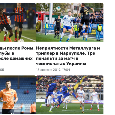
ды после Ромы.
Неприятности Металлурга и
лубы в
триллер в Мариуполе. Три
осле домашних
пенальти за матч в
чемпионатах Украины
:05
15 жовтня 2019, 17:04