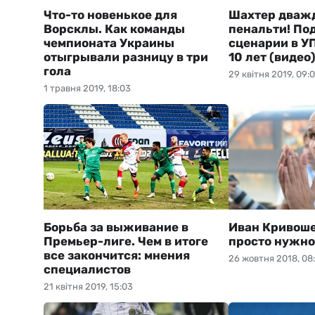
Что-то новенькое для
Шахтер дважд
Ворсклы. Как команды
пенальти! По
чемпионата Украины
сценарии в У
отыгрывали разницу в три
10 лет (видео
гола
29 квітня 2019, 09:
1 травня 2019, 18:03
Борьба за выживание в
Иван Кривоше
Премьер-лиге. Чем в итоге
просто нужно
все закончится: мнения
26 жовтня 2018, 08
специалистов
21 квітня 2019, 15:03