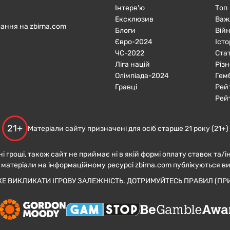
Інтерв'ю
Топ
Ексклюзив
Важ
ання на zbirna.com
Блоги
Війн
Євро-2024
Істо
ЧC-2022
Ста
Ліга націй
Різн
Олімпіада-2024
Гем
Гравці
Рей
Рей
21+
Матеріали сайту призначені для осіб старше 21 року (21+)
ні гроші, також сайт не приймає ні в якій формі оплату ставок та/і
 матеріали на інформаційному ресурсі zbirna.com публікуються в
ЖЕ ВИКЛИКАТИ ІГРОВУ ЗАЛЕЖНІСТЬ. ДОТРИМУЙТЕСЬ ПРАВИЛ (ПРИ