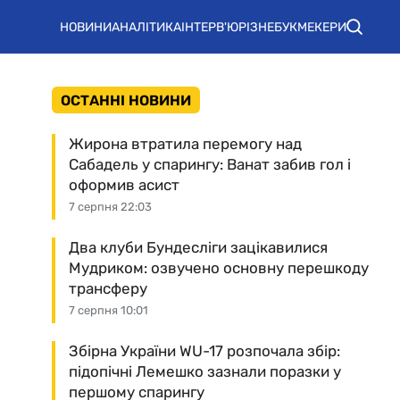
НОВИНИ
АНАЛІТИКА
ІНТЕРВ'Ю
РІЗНЕ
БУКМЕКЕРИ
ОСТАННІ НОВИНИ
Жирона втратила перемогу над
Сабадель у спарингу: Ванат забив гол і
оформив асист
7 серпня 22:03
Два клуби Бундесліги зацікавилися
Мудриком: озвучено основну перешкоду
трансферу
7 серпня 10:01
Збірна України WU-17 розпочала збір:
підопічні Лемешко зазнали поразки у
першому спарингу