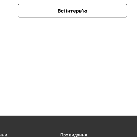
Всі інтерв'ю
ини
Про видання