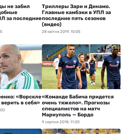
ы не забил
Триллеры Зари и Динамо.
добные
Главные камбэки в УПЛ за
ПЛ за последние
последние пять сезонов
)
(видео)
05
28 квітня 2019, 10:05
енко: «Ворскле
«Команде Бабича придется
 верить в себя»
очень тяжело». Прогнозы
специалистов на матч
:00
Мариуполь — Бордо
9 серпня 2018, 11:30