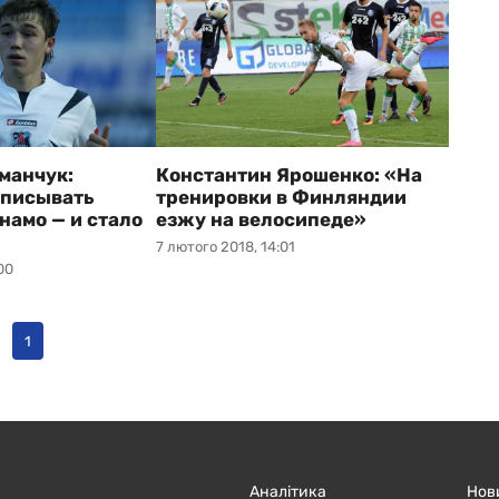
манчук:
Константин Ярошенко: «На
дписывать
тренировки в Финляндии
намо — и стало
езжу на велосипеде»
7 лютого 2018, 14:01
00
1
Аналітика
Нов