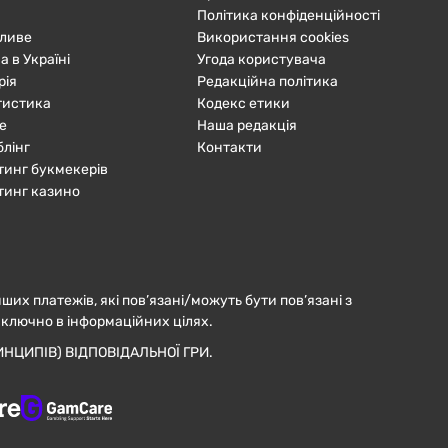
Політика конфіденційності
ливе
Використання cookies
а в Україні
Угода користувача
рія
Редакційна політика
тистика
Кодекс етики
е
Наша редакція
блінг
Контакти
тинг букмекерів
тинг казино
нших платежів, які пов’язані/можуть бути пов’язані з
иключно в інформаційних цілях.
НЦИПІВ) ВІДПОВІДАЛЬНОЇ ГРИ.