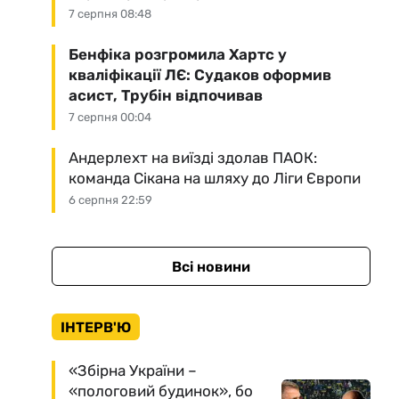
7 серпня 08:48
Бенфіка розгромила Хартс у
кваліфікації ЛЄ: Судаков оформив
асист, Трубін відпочивав
7 серпня 00:04
Андерлехт на виїзді здолав ПАОК:
команда Сікана на шляху до Ліги Європи
6 серпня 22:59
Всі новини
ІНТЕРВ'Ю
«Збірна України –
«пологовий будинок», бо