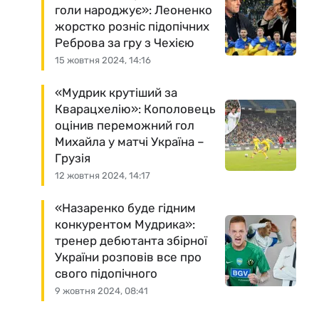
голи народжує»: Леоненко
жорстко розніс підопічних
Реброва за гру з Чехією
15 жовтня 2024, 14:16
«Мудрик крутіший за
Кварацхелію»: Кополовець
оцінив переможний гол
Михайла у матчі Україна –
Грузія
12 жовтня 2024, 14:17
«Назаренко буде гідним
конкурентом Мудрика»:
тренер дебютанта збірної
України розповів все про
свого підопічного
9 жовтня 2024, 08:41