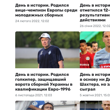
День в истории. Родился
День в истори
вице-чемпион Европы среди
отметился 12
молодежных сборных
результатив
действиями
24 лютого 2022, 12:02
26 січня 2022, 12:0
День в истории. Родился
День в истори
голкипер, защищавший
в основу ни Д
ворота сборной Украины в
Шахтера, но 
квалификации Евро-1996
сыграл
6 листопада 2021, 12:03
5 жовтня 2021, 15:0