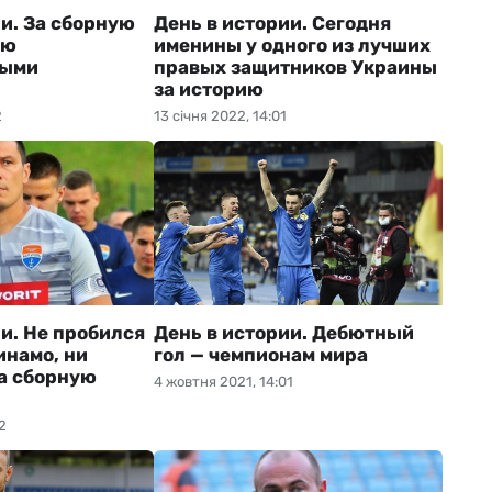
и. За сборную
День в истории. Сегодня
-ю
именины у одного из лучших
ными
правых защитников Украины
за историю
2
13 січня 2022, 14:01
и. Не пробился
День в истории. Дебютный
инамо, ни
гол — чемпионам мира
за сборную
4 жовтня 2021, 14:01
2