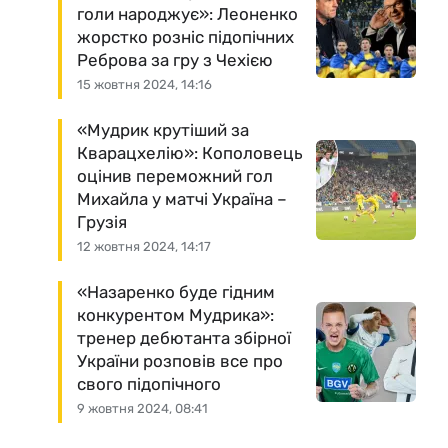
голи народжує»: Леоненко
жорстко розніс підопічних
Реброва за гру з Чехією
15 жовтня 2024, 14:16
«Мудрик крутіший за
Кварацхелію»: Кополовець
оцінив переможний гол
Михайла у матчі Україна –
Грузія
12 жовтня 2024, 14:17
«Назаренко буде гідним
конкурентом Мудрика»:
тренер дебютанта збірної
України розповів все про
свого підопічного
9 жовтня 2024, 08:41