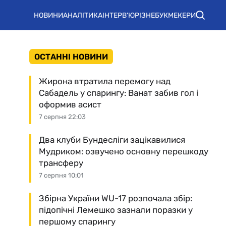
НОВИНИ
АНАЛІТИКА
ІНТЕРВ'Ю
РІЗНЕ
БУКМЕКЕРИ
ОСТАННІ НОВИНИ
Жирона втратила перемогу над
Сабадель у спарингу: Ванат забив гол і
оформив асист
7 серпня 22:03
Два клуби Бундесліги зацікавилися
Мудриком: озвучено основну перешкоду
трансферу
7 серпня 10:01
Збірна України WU-17 розпочала збір:
підопічні Лемешко зазнали поразки у
першому спарингу