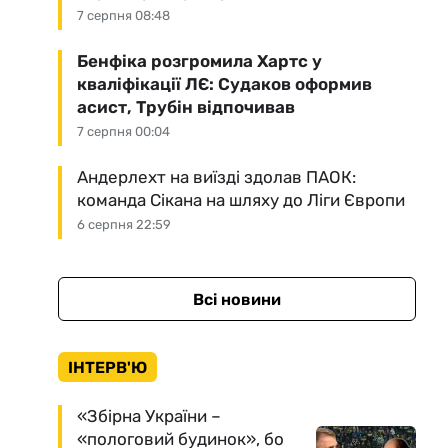
7 серпня 08:48
Бенфіка розгромила Хартс у
кваліфікації ЛЄ: Судаков оформив
асист, Трубін відпочивав
7 серпня 00:04
Андерлехт на виїзді здолав ПАОК:
команда Сікана на шляху до Ліги Європи
6 серпня 22:59
Всі новини
ІНТЕРВ'Ю
«Збірна України –
«пологовий будинок», бо