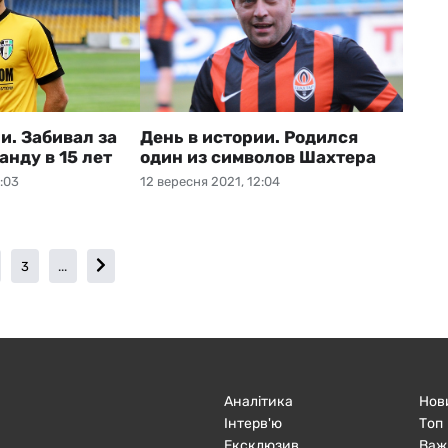
и. Забивал за
День в истории. Родился
нду в 15 лет
один из символов Шахтера
:03
12 вересня 2021, 12:04
3
...
Аналітика
Нов
Інтерв'ю
Топ
Ексклюзив
Важ