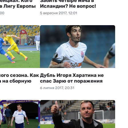
енциал. Кого
Забить четыре мяча в
 в Лигу Европы
Исландии? Не вопрос!
:00
5 вересня 2017, 12:01
ого сезона. Как
Дубль Игоря Харатина не
а на сборную
спас Зарю от поражения
6 липня 2017, 20:31