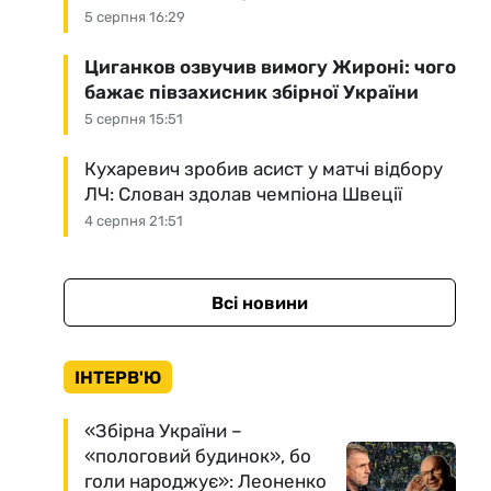
5 серпня 16:29
Циганков озвучив вимогу Жироні: чого
бажає півзахисник збірної України
5 серпня 15:51
Кухаревич зробив асист у матчі відбору
ЛЧ: Слован здолав чемпіона Швеції
4 серпня 21:51
Всі новини
ІНТЕРВ'Ю
«Збірна України –
«пологовий будинок», бо
голи народжує»: Леоненко