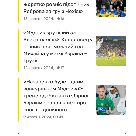
жорстко розніс підопічних
Реброва за гру з Чехією
15 жовтня 2024, 14:16
«Мудрик крутіший за
Кварацхелію»: Кополовець
оцінив переможний гол
Михайла у матчі Україна –
Грузія
12 жовтня 2024, 14:17
«Назаренко буде гідним
конкурентом Мудрика»:
тренер дебютанта збірної
України розповів все про
свого підопічного
9 жовтня 2024, 08:41