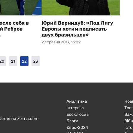
осле себя в
Юрий Вернидуб: «Под Лигу
й Ребров
Европы хотим подписать
двух бразильцев»
0
27 травня 2017, 15:29
20
21
22
23
Аналітика
Нов
Інтерв'ю
Топ
Ексклюзив
Важ
ання на zbirna.com
Блоги
Війн
Євро-2024
Істо