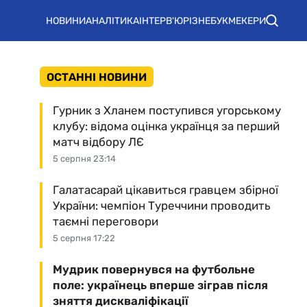
НОВИНИ
АНАЛІТИКА
ІНТЕРВ'Ю
РІЗНЕ
БУКМЕКЕРИ
ОСТАННІ НОВИНИ
Гурник з Хланем поступився угорському
клубу: відома оцінка українця за перший
матч відбору ЛЄ
5 серпня 23:14
Галатасарай цікавиться гравцем збірної
України: чемпіон Туреччини проводить
таємні переговори
5 серпня 17:22
Мудрик повернувся на футбольне
поле: українець вперше зіграв після
зняття дискваліфікації