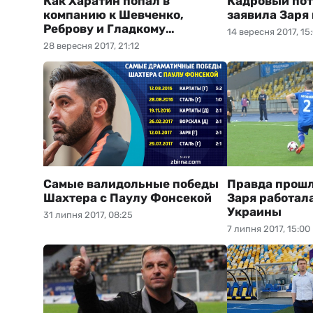
Как Харатин попал в
Кадровый пот
компанию к Шевченко,
заявила Заря
Реброву и Гладкому…
14 вересня 2017, 15
28 вересня 2017, 21:12
Самые валидольные победы
Правда прошл
Шахтера с Паулу Фонсекой
Заря работал
Украины
31 липня 2017, 08:25
7 липня 2017, 15:00