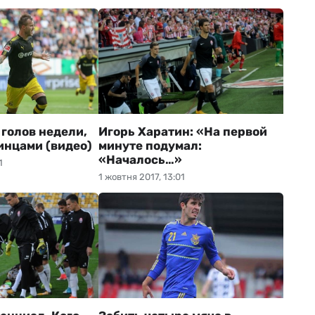
 голов недели,
Игорь Харатин: «На первой
инцами (видео)
минуте подумал:
«Началось…»
1
1 жовтня 2017, 13:01