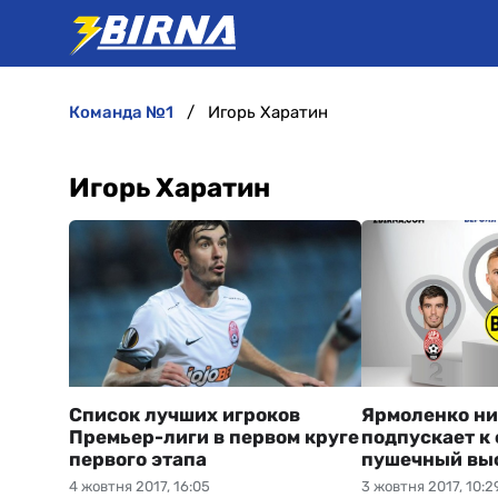
команда №1
Игорь Харатин
Игорь Харатин
Список лучших игроков
Ярмоленко ни
Премьер-лиги в первом круге
подпускает к 
первого этапа
пушечный вы
4 жовтня 2017, 16:05
3 жовтня 2017, 10:2