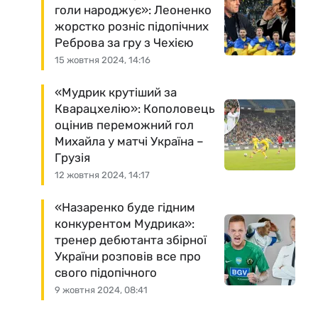
голи народжує»: Леоненко
жорстко розніс підопічних
Реброва за гру з Чехією
15 жовтня 2024, 14:16
«Мудрик крутіший за
Кварацхелію»: Кополовець
оцінив переможний гол
Михайла у матчі Україна –
Грузія
12 жовтня 2024, 14:17
«Назаренко буде гідним
конкурентом Мудрика»:
тренер дебютанта збірної
України розповів все про
свого підопічного
9 жовтня 2024, 08:41