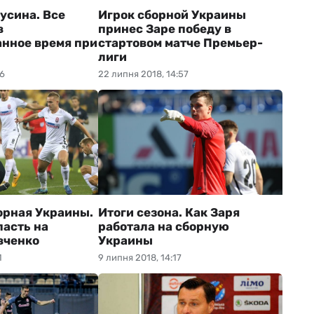
усина. Все
Игрок сборной Украины
в
принес Заре победу в
нное время при
стартовом матче Премьер-
лиги
06
22 липня 2018, 14:57
орная Украины.
Итоги сезона. Как Заря
пасть на
работала на сборную
вченко
Украины
1
9 липня 2018, 14:17