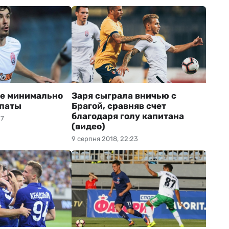
ве минимально
Заря сыграла вничью с
рпаты
Брагой, сравняв счет
благодаря голу капитана
17
(видео)
9 серпня 2018, 22:23