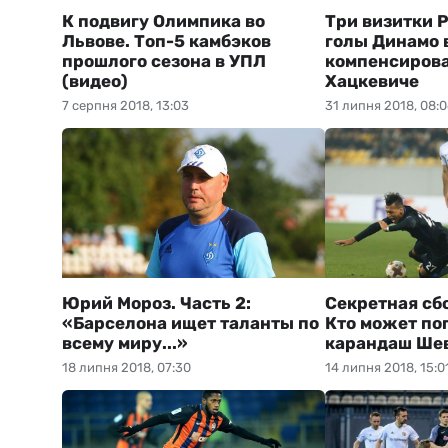
К подвигу Олимпика во
Три визитки Р
Львове. Топ-5 камбэков
голы Динамо 
прошлого сезона в УПЛ
компенсирова
(видео)
Хацкевиче
7 серпня 2018, 13:03
31 липня 2018, 08:
Юрий Мороз. Часть 2:
Секретная сб
«Барселона ищет таланты по
Кто может по
всему миру...»
карандаш Ше
18 липня 2018, 07:30
14 липня 2018, 15:0