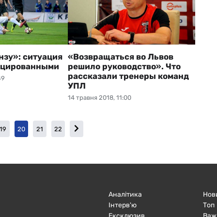
нзу»: ситуация
«Возвращаться во Львов
ицированными
решило руководство». Что
рассказали тренеры команд
49
УПЛ
14 травня 2018, 11:00
19
20
21
22
Аналітика
Нов
Інтерв'ю
Топ
Ексклюзив
Важ