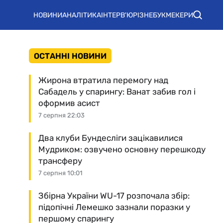
НОВИНИ
АНАЛІТИКА
ІНТЕРВ'Ю
РІЗНЕ
БУКМЕКЕРИ
ОСТАННІ НОВИНИ
Жирона втратила перемогу над
Сабадель у спарингу: Ванат забив гол і
оформив асист
7 серпня 22:03
Два клуби Бундесліги зацікавилися
Мудриком: озвучено основну перешкоду
трансферу
7 серпня 10:01
Збірна України WU-17 розпочала збір:
підопічні Лемешко зазнали поразки у
першому спарингу