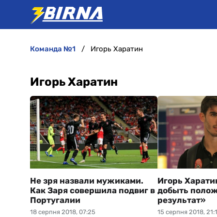
команда №1
Игорь Харатин
Игорь Харатин
Не зря назвали мужиками.
Игорь Харати
Как Заря совершила подвиг в
добыть поло
Португалии
результат»
18 серпня 2018, 07:25
15 серпня 2018, 21: