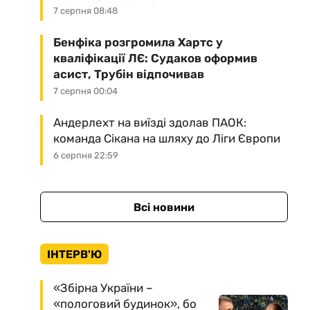
7 серпня 08:48
Бенфіка розгромила Хартс у
кваліфікації ЛЄ: Судаков оформив
асист, Трубін відпочивав
7 серпня 00:04
Андерлехт на виїзді здолав ПАОК:
команда Сікана на шляху до Ліги Європи
6 серпня 22:59
Всі новини
ІНТЕРВ'Ю
«Збірна України –
«пологовий будинок», бо