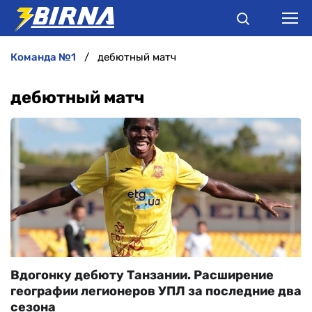
команда №1
дебютный матч
НОВИНИ
дебютный матч
АНАЛІТИКА
ІНТЕРВ'Ю
РІЗНЕ
БУКМЕКЕРИ
Вдогонку дебюту Танзании. Расширение
географии легионеров УПЛ за последние два
сезона