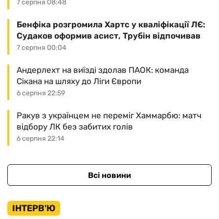
7 серпня 08:48
Бенфіка розгромила Хартс у кваліфікації ЛЄ:
Судаков оформив асист, Трубін відпочивав
7 серпня 00:04
Андерлехт на виїзді здолав ПАОК: команда
Сікана на шляху до Ліги Європи
6 серпня 22:59
Ракув з українцем не переміг Хаммарбю: матч
відбору ЛК без забитих голів
6 серпня 22:14
Всі новини
ІНТЕРВ'Ю