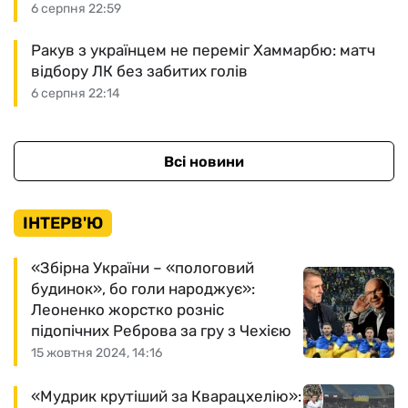
6 серпня 22:59
Ракув з українцем не переміг Хаммарбю: матч
відбору ЛК без забитих голів
6 серпня 22:14
Всі новини
ІНТЕРВ'Ю
«Збірна України – «пологовий
будинок», бо голи народжує»:
Леоненко жорстко розніс
підопічних Реброва за гру з Чехією
15 жовтня 2024, 14:16
«Мудрик крутіший за Кварацхелію»: