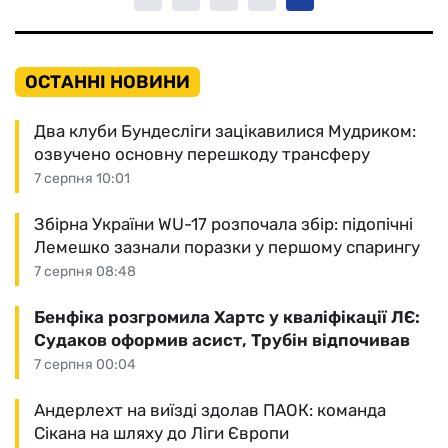
ОСТАННІ НОВИНИ
Два клуби Бундесліги зацікавилися Мудриком:
озвучено основну перешкоду трансферу
7 серпня 10:01
Збірна України WU-17 розпочала збір: підопічні
Лемешко зазнали поразки у першому спарингу
7 серпня 08:48
Бенфіка розгромила Хартс у кваліфікації ЛЄ:
Судаков оформив асист, Трубін відпочивав
7 серпня 00:04
Андерлехт на виїзді здолав ПАОК: команда
Сікана на шляху до Ліги Європи