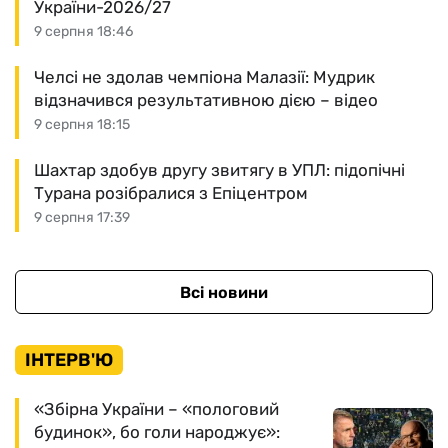
України-2026/27
9 серпня 18:46
Челсі не здолав чемпіона Малазії: Мудрик
відзначився результативною дією – відео
9 серпня 18:15
Шахтар здобув другу звитягу в УПЛ: підопічні
Турана розібралися з Епіцентром
9 серпня 17:39
Всі новини
ІНТЕРВ'Ю
«Збірна України – «пологовий
будинок», бо голи народжує»: