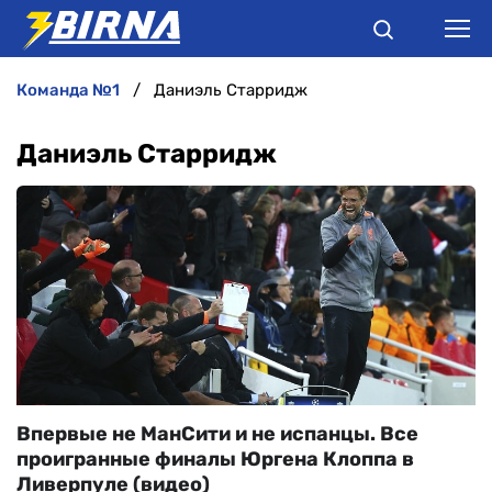
команда №1
Даниэль Старридж
НОВИНИ
Даниэль Старридж
АНАЛІТИКА
ІНТЕРВ'Ю
РІЗНЕ
БУКМЕКЕРИ
Впервые не МанСити и не испанцы. Все
проигранные финалы Юргена Клоппа в
Ливерпуле (видео)