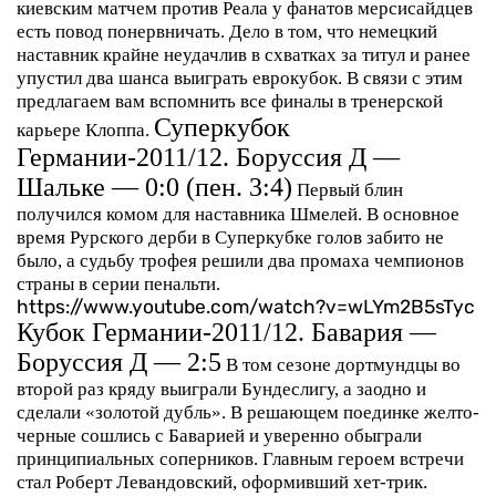
киевским матчем против Реала у фанатов мерсисайдцев
есть повод понервничать. Дело в том, что немецкий
наставник крайне неудачлив в схватках за титул и ранее
упустил два шанса выиграть еврокубок. В связи с этим
предлагаем вам вспомнить все финалы в тренерской
Суперкубок
карьере Клоппа.
Германии-2011/12. Боруссия Д —
Шальке — 0:0 (пен. 3:4)
Первый блин
получился комом для наставника Шмелей. В основное
время Рурского дерби в Суперкубке голов забито не
было, а судьбу трофея решили два промаха чемпионов
страны в серии пенальти.
https://www.youtube.com/watch?v=wLYm2B5sTyc
Кубок Германии-2011/12. Бавария —
Боруссия Д — 2:5
В том сезоне дортмундцы во
второй раз кряду выиграли Бундеслигу, а заодно и
сделали «золотой дубль». В решающем поединке желто-
черные сошлись с Баварией и уверенно обыграли
принципиальных соперников. Главным героем встречи
стал Роберт Левандовский, оформивший хет-трик.