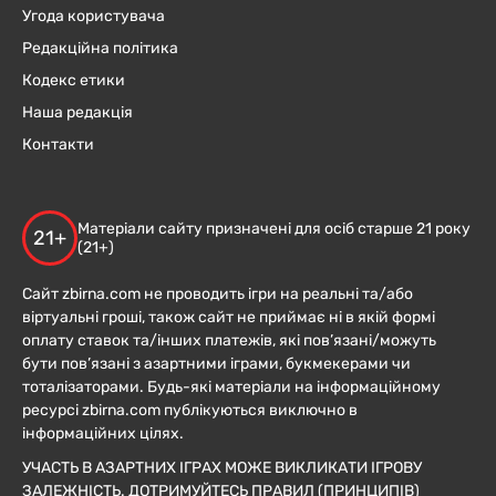
Угода користувача
Редакційна політика
Кодекс етики
Наша редакція
Контакти
Матеріали сайту призначені для осіб старше 21 року
21+
(21+)
Сайт zbirna.com не проводить ігри на реальні та/або
віртуальні гроші, також сайт не приймає ні в якій формі
оплату ставок та/інших платежів, які пов’язані/можуть
бути пов’язані з азартними іграми, букмекерами чи
тоталізаторами. Будь-які матеріали на інформаційному
ресурсі zbirna.com публікуються виключно в
інформаційних цілях.
УЧАСТЬ В АЗАРТНИХ ІГРАХ МОЖЕ ВИКЛИКАТИ ІГРОВУ
ЗАЛЕЖНІСТЬ. ДОТРИМУЙТЕСЬ ПРАВИЛ (ПРИНЦИПІВ)