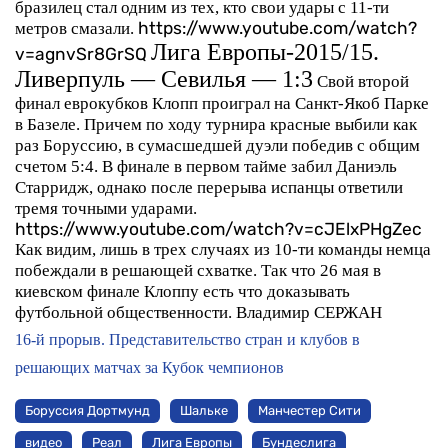
бразилец стал одним из тех, кто свои удары с 11-ти
метров смазали.
https://www.youtube.com/watch?
Лига Европы-2015/15.
v=agnvSr8GrSQ
Ливерпуль — Севилья — 1:3
Свой второй
финал еврокубков Клопп проиграл на Санкт-Якоб Парке
в Базеле. Причем по ходу турнира красные выбили как
раз Боруссию, в сумасшедшей дуэли победив с общим
счетом 5:4. В финале в первом тайме забил Даниэль
Старридж, однако после перерыва испанцы ответили
тремя точными ударами.
https://www.youtube.com/watch?v=cJElxPHgZec
Как видим, лишь в трех случаях из 10-ти команды немца
побеждали в решающей схватке. Так что 26 мая в
киевском финале Клоппу есть что доказывать
футбольной общественности.
Владимир СЕРЖАН
16-й прорыв. Представительство стран и клубов в
решающих матчах за Кубок чемпионов
Боруссия Дортмунд
Шальке
Манчестер Сити
видео
Реал
Лига Европы
Бундеслига