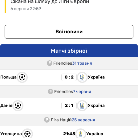
Сікана на шляху до Ліги Європи
6 серпня 22:59
Всі новини
Матчі збірної
Friendlies
31 травня
Польща
Україна
0 : 2
Friendlies
7 червня
Данія
Україна
2 : 1
Ліга Націй
25 вересня
Угорщина
Україна
21:45