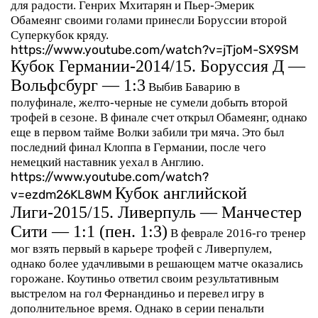
для радости. Генрих Мхитарян и Пьер-Эмерик
Обамеянг своими голами принесли Боруссии второй
Суперкубок кряду.
https://www.youtube.com/watch?v=jTjoM-SX9SM
Кубок Германии-2014/15. Боруссия Д —
Вольфсбург — 1:3
Выбив Баварию в
полуфинале, желто-черные не сумели добыть второй
трофей в сезоне. В финале счет открыл Обамеянг, однако
еще в первом тайме Волки забили три мяча. Это был
последний финал Клоппа в Германии, после чего
немецкий наставник уехал в Англию.
https://www.youtube.com/watch?
Кубок английской
v=ezdm26KL8WM
Лиги-2015/15. Ливерпуль — Манчестер
Сити — 1:1 (пен. 1:3)
В феврале 2016-го тренер
мог взять первый в карьере трофей с Ливерпулем,
однако более удачливыми в решающем матче оказались
горожане. Коутиньо ответил своим результативным
выстрелом на гол Фернандиньо и перевел игру в
дополнительное время. Однако в серии пенальти