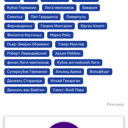
Кубок Германии
Лига чемпионов
Бавария
Севилья
Пеп Гвардиола
Ливерпуль
Фернандиньо
Генрих Мхитарян
Юрген Клопп
Филиппе Коутиньо
Марко Ройс
Пьер-Эмерик Обамеянг
Томас Мюллер
Роберт Левандовский
Арьен Роббен
финал Лиги чемпионов
Кубок английской Лиги
Суперкубок Германии
Альянц Арена
Вольфбург
Даниэль Старридж
Илкай Гюндоган
Даниэль ван Бюйтен
Санкт-Якоб Парк
Реклама