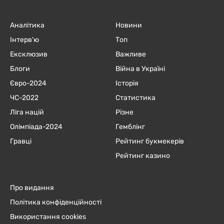
Аналітика
Новини
Інтерв'ю
Топ
Ексклюзив
Важливе
Блоги
Війна в Україні
Євро-2024
Історія
ЧC-2022
Статистика
Ліга націй
Різне
Олімпіада-2024
Гемблінг
Гравці
Рейтинг букмекерів
Рейтинг казино
Про видання
Політика конфіденційності
Використання cookies