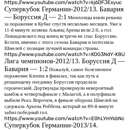
https://www.youtube.com/watch?v=kj6DFJExyuc
Суперкубок Германии-2012/13. Бавария
— Боруссия Д — 2:1
Мюнхенцы взяли реванш
за поражение в Кубке спустя несколько месяцев. Уже к
11-й минуте хозяева Альянц Арены вели 2:0, а гол
Левандовского под конец встречи не спас Боруссию.
Кстати, именно с этого сезона Бавария и потеснила
Шмелей с позиции лучшей команды страны.
https://www.youtube.com/watch?v=KOG3NdY-K8U
Лига чемпионов-2012/13. Боруссия Д —
Бавария — 1:2
Пожалуй, самое болезненное
поражение Клоппа в финалах, так как путь к
решающему поединку Боруссия проделала
героический. Дортмунды провернули невероятный
камбэк в четвертьфинале с Малагой, а в полуфинале
выбили Реал. Впрочем, в финале оборона Шмелей на
сдержала Арьена Роббена, который на 89-й минуте
забил победный гол.
https://www.youtube.com/watch?v=E0hLYmYsbNc
Суперкубок Германии-2013/14.