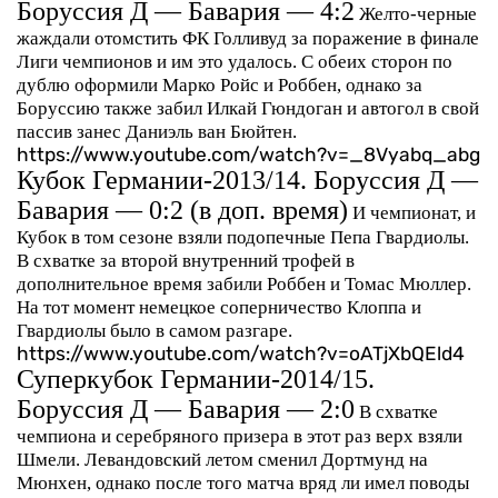
Боруссия Д — Бавария — 4:2
Желто-черные
жаждали отомстить ФК Голливуд за поражение в финале
Лиги чемпионов и им это удалось. С обеих сторон по
дублю оформили Марко Ройс и Роббен, однако за
Боруссию также забил Илкай Гюндоган и автогол в свой
пассив занес Даниэль ван Бюйтен.
https://www.youtube.com/watch?v=_8Vyabq_abg
Кубок Германии-2013/14. Боруссия Д —
Бавария — 0:2 (в доп. время)
И чемпионат, и
Кубок в том сезоне взяли подопечные Пепа Гвардиолы.
В схватке за второй внутренний трофей в
дополнительное время забили Роббен и Томас Мюллер.
На тот момент немецкое соперничество Клоппа и
Гвардиолы было в самом разгаре.
https://www.youtube.com/watch?v=oATjXbQEld4
Суперкубок Германии-2014/15.
Боруссия Д — Бавария — 2:0
В схватке
чемпиона и серебряного призера в этот раз верх взяли
Шмели. Левандовский летом сменил Дортмунд на
Мюнхен, однако после того матча вряд ли имел поводы