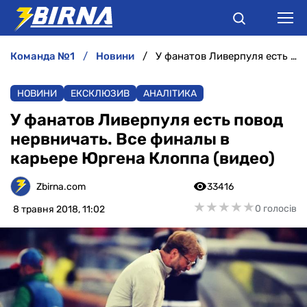
команда №1
новини
У фанатов Ливерпуля есть повод нервничать. Все финалы в карьере Юргена Клоппа (видео)
НОВИНИ
НОВИНИ
ЕКСКЛЮЗИВ
АНАЛІТИКА
АНАЛІТИКА
У фанатов Ливерпуля есть повод
нервничать. Все финалы в
ІНТЕРВ'Ю
карьере Юргена Клоппа (видео)
РІЗНЕ
Zbirna.com
33416
★
★
★
★
★
★
★
★
★
★
0 голосів
8 травня 2018, 11:02
БУКМЕКЕРИ