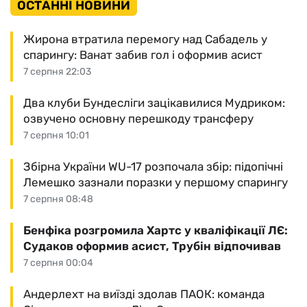
ОСТАННІ НОВИНИ
Жирона втратила перемогу над Сабадель у
спарингу: Ванат забив гол і оформив асист
7 серпня 22:03
Два клуби Бундесліги зацікавилися Мудриком:
озвучено основну перешкоду трансферу
7 серпня 10:01
Збірна України WU-17 розпочала збір: підопічні
Лемешко зазнали поразки у першому спарингу
7 серпня 08:48
Бенфіка розгромила Хартс у кваліфікації ЛЄ:
Судаков оформив асист, Трубін відпочивав
7 серпня 00:04
Андерлехт на виїзді здолав ПАОК: команда