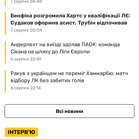
7 серпня 08:48
Бенфіка розгромила Хартс у кваліфікації ЛЄ:
Судаков оформив асист, Трубін відпочивав
7 серпня 00:04
Андерлехт на виїзді здолав ПАОК: команда
Сікана на шляху до Ліги Європи
6 серпня 22:59
Ракув з українцем не переміг Хаммарбю: матч
відбору ЛК без забитих голів
6 серпня 22:14
Всі новини
ІНТЕРВ'Ю