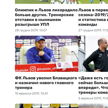
Олимпик и Львов лихорадило
Львов в перво
больше других. Тренерские
сезона-2019/
отставки в нынешнем
и статистика 
розыгрыше УПЛ
команды
28 грудня 2019, 13:07
27 грудня 2019, 17:
ФК Львов уволил Блавацкого
«Даже есть го
и назначил нового главного
сейчас больш
тренера
впереди». Чт
тренеры ком
10 вересня 2019, 12:41
2 вересня 2019, 11: