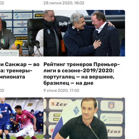
02
28 липня 2020, 18:02
 и Санжар — во
Рейтинг тренеров Премьер-
а: тренеры-
лиги в сезоне-2019/2020:
мпионата
португалец — на вершине,
бразилец — на дне
00
9 січня 2020, 17:02