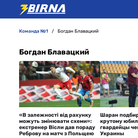
команда №1
Богдан Блавацкий
Богдан Блавацкий
«В залежності від рахунку
Шаран подбир
можуть змінювати схеми»:
крутому юбил
екстренер Вісли дав пораду
гвардейцы че
Реброву на матч з Польщею
Украины