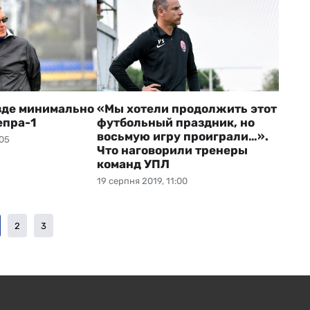
зде минимально
«Мы хотели продолжить этот
епра-1
футбольный праздник, но
восьмую игру проиграли…».
:05
Что наговорили тренеры
команд УПЛ
19 серпня 2019, 11:00
2
3