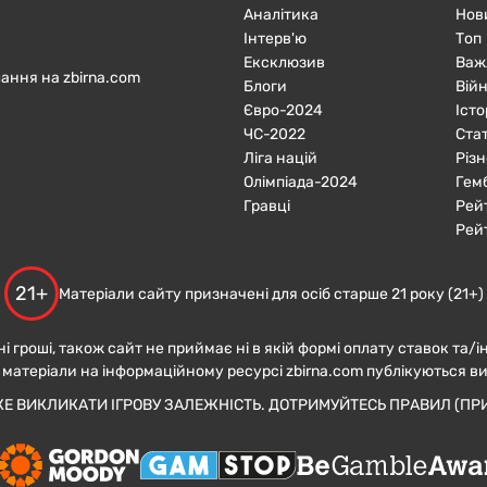
Аналітика
Нов
Інтерв'ю
Топ
Ексклюзив
Важ
ання на zbirna.com
Блоги
Війн
Євро-2024
Істо
ЧC-2022
Ста
Ліга націй
Різн
Олімпіада-2024
Гем
Гравці
Рей
Рей
21+
Матеріали сайту призначені для осіб старше 21 року (21+)
ні гроші, також сайт не приймає ні в якій формі оплату ставок та/і
 матеріали на інформаційному ресурсі zbirna.com публікуються в
ЖЕ ВИКЛИКАТИ ІГРОВУ ЗАЛЕЖНІСТЬ. ДОТРИМУЙТЕСЬ ПРАВИЛ (ПРИ