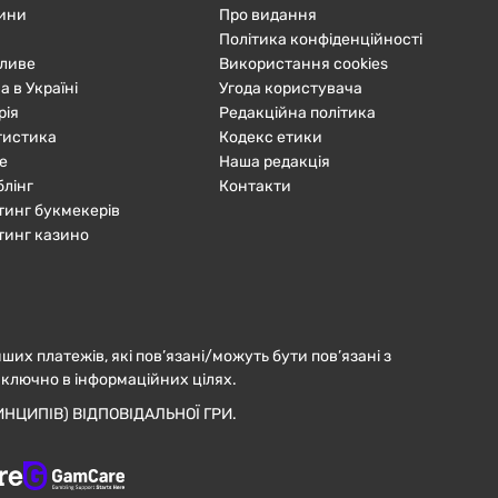
ини
Про видання
Політика конфіденційності
ливе
Використання cookies
а в Україні
Угода користувача
рія
Редакційна політика
тистика
Кодекс етики
е
Наша редакція
блінг
Контакти
тинг букмекерів
тинг казино
нших платежів, які пов’язані/можуть бути пов’язані з
иключно в інформаційних цілях.
НЦИПІВ) ВІДПОВІДАЛЬНОЇ ГРИ.