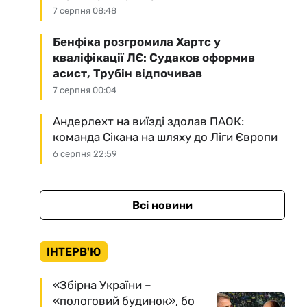
7 серпня 08:48
Бенфіка розгромила Хартс у
кваліфікації ЛЄ: Судаков оформив
асист, Трубін відпочивав
7 серпня 00:04
Андерлехт на виїзді здолав ПАОК:
команда Сікана на шляху до Ліги Європи
6 серпня 22:59
Всі новини
ІНТЕРВ'Ю
«Збірна України –
«пологовий будинок», бо