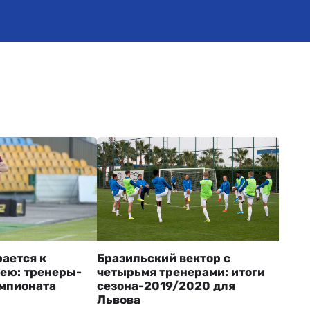
ается к
Бразильский вектор с
ею: тренеры-
четырьмя тренерами: итоги
мпионата
сезона-2019/2020 для
Львова