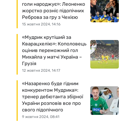
голи народжує»: Леоненко
жорстко розніс підопічних
Реброва за гру з Чехією
15 жовтня 2024, 14:16
«Мудрик крутіший за
Кварацхелію»: Кополовець
оцінив переможний гол
Михайла у матчі Україна –
Грузія
12 жовтня 2024, 14:17
«Назаренко буде гідним
конкурентом Мудрика»:
тренер дебютанта збірної
України розповів все про
свого підопічного
9 жовтня 2024, 08:41