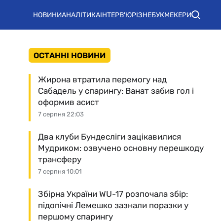
НОВИНИ
АНАЛІТИКА
ІНТЕРВ'Ю
РІЗНЕ
БУКМЕКЕРИ
ОСТАННІ НОВИНИ
Жирона втратила перемогу над
Сабадель у спарингу: Ванат забив гол і
оформив асист
7 серпня 22:03
Два клуби Бундесліги зацікавилися
Мудриком: озвучено основну перешкоду
трансферу
7 серпня 10:01
Збірна України WU-17 розпочала збір:
підопічні Лемешко зазнали поразки у
першому спарингу