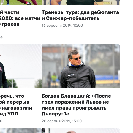
й части
Тренеры тура: два дебютанта
2020: все матчи
и Санжар-победитель
игроков
16 вересня 2019, 10:00
04
речь, что
Богдан Блавацкий: «После
ой перерыв
трех поражений Львов не
о наговорили
имел права проигрывать
анд УПЛ
Днепру-1»
00
28 серпня 2019, 15:00