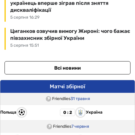
українець вперше зіграв після зняття
дискваліфікації
5 серпня 16:29
Циганков озвучив вимогу Жироні: чого бажає
півзахисник збірної України
5 серпня 15:51
Всі новини
Матчі збірної
Friendlies
31 травня
Польща
Україна
0 : 2
Friendlies
7 червня