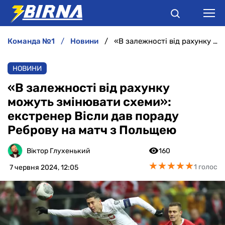
команда №1
новини
«В залежності від рахунку можуть змінювати схеми»: екстренер Вісли дав пораду Реброву на матч з Польщею
НОВИНИ
НОВИНИ
АНАЛІТИКА
«В залежності від рахунку
можуть змінювати схеми»:
ІНТЕРВ'Ю
екстренер Вісли дав пораду
Реброву на матч з Польщею
РІЗНЕ
Віктор Глухенький
160
БУКМЕКЕРИ
★
★
★
★
★
★
★
★
★
★
1 голос
7 червня 2024, 12:05