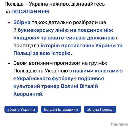
Польща – Україна наживо, дізнавайтесь
за
ПОСИЛАННЯМ
.
Збірна
також детально розібрали ще
й
букмекерську лінію на поєдинок між
«кадрою» та жовто-синьою дружиною
і
пригадала
історію протистоянь України та
Польщі за всю історію
.
Своїм вогняним прогнозом на гру між
Польщею та Україною
з нашими колегами з
«
Українського футболу
» поділився
культовий тренер Волині Віталій
Кварцяний
.
збірна України
Богдан Блавацкий
збірна Польщі
Реклама