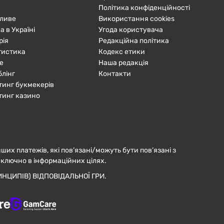
Політика конфіденційності
ливе
Використання cookies
а в Україні
Угода користувача
рія
Редакційна політика
тистика
Кодекс етики
е
Наша редакція
блінг
Контакти
тинг букмекерів
тинг казино
нших платежів, які пов’язані/можуть бути пов’язані з
иключно в інформаційних цілях.
НЦИПІВ) ВІДПОВІДАЛЬНОЇ ГРИ.