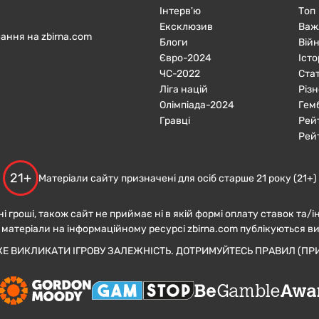
Інтерв'ю
Топ
Ексклюзив
Важ
ання на zbirna.com
Блоги
Війн
Євро-2024
Істо
ЧC-2022
Ста
Ліга націй
Різн
Олімпіада-2024
Гем
Гравці
Рей
Рей
21+
Матеріали сайту призначені для осіб старше 21 року (21+)
ні гроші, також сайт не приймає ні в якій формі оплату ставок та/і
 матеріали на інформаційному ресурсі zbirna.com публікуються в
ЖЕ ВИКЛИКАТИ ІГРОВУ ЗАЛЕЖНІСТЬ. ДОТРИМУЙТЕСЬ ПРАВИЛ (ПРИ