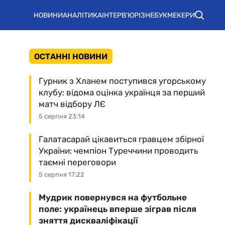
НОВИНИ
АНАЛІТИКА
ІНТЕРВ'Ю
РІЗНЕ
БУКМЕКЕРИ
ОСТАННІ НОВИНИ
Гурник з Хланем поступився угорському
клубу: відома оцінка українця за перший
матч відбору ЛЄ
5 серпня 23:14
Галатасарай цікавиться гравцем збірної
України: чемпіон Туреччини проводить
таємні переговори
5 серпня 17:22
Мудрик повернувся на футбольне
поле: українець вперше зіграв після
зняття дискваліфікації