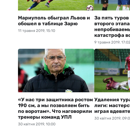
Мариуполь обыграл Львов и
За пять туро
обошел в таблице Зарю
второго этапа
непробиваем
11 травня 2019, 15:10
катастрофа в
9 травня 2019, 17:0
«У нас три защитника ростом
Удаления тур
190 см, а мы позволяем бить
лиги: мастерс
по воротам». Что наговорили
играя вдевят
тренеры команд УПЛ
30 квітня 2019, 09:
30 квітня 2019, 10:00