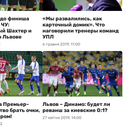
в до финиша
«Мы развалились, как
 ЧУ:
карточный домик». Что
ый Шахтер и
наговорили тренеры команд
о Львове
УПЛ
2
6 травня 2019, 11:00
а Премьер-
Львов – Динамо: будет ли
тво брать очки,
реванш за киевские 0:1?
ером!
27 квітня 2019, 14:00
02