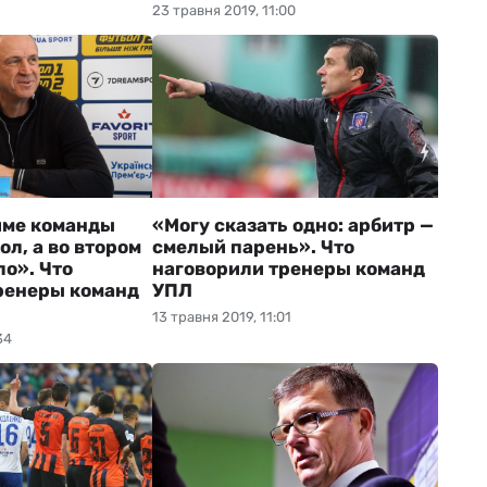
23 травня 2019, 11:00
йме команды
«Могу сказать одно: арбитр —
ол, а во втором
смелый парень». Что
ло». Что
наговорили тренеры команд
ренеры команд
УПЛ
13 травня 2019, 11:01
34