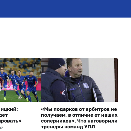
ицкий:
«Мы подарков от арбитров не
дет
получаем, в отличие от наших
ировать»
соперников». Что наговорили
тренеры команд УПЛ
02