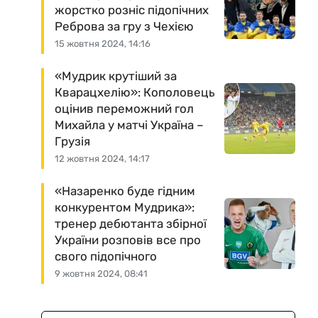
жорстко розніс підопічних
Реброва за гру з Чехією
15 жовтня 2024, 14:16
«Мудрик крутіший за
Кварацхелію»: Кополовець
оцінив переможний гол
Михайла у матчі Україна –
Грузія
12 жовтня 2024, 14:17
«Назаренко буде гідним
конкурентом Мудрика»:
тренер дебютанта збірної
України розповів все про
свого підопічного
9 жовтня 2024, 08:41