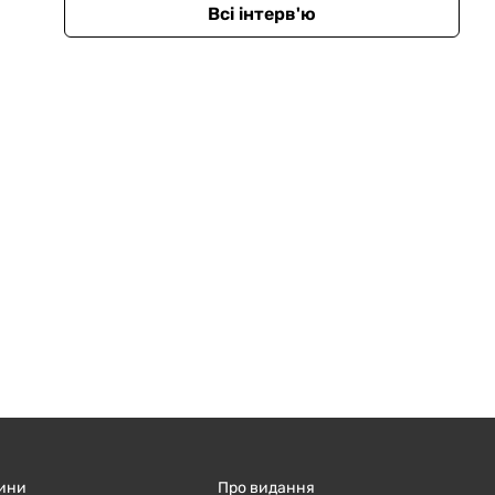
Всі інтерв'ю
ини
Про видання