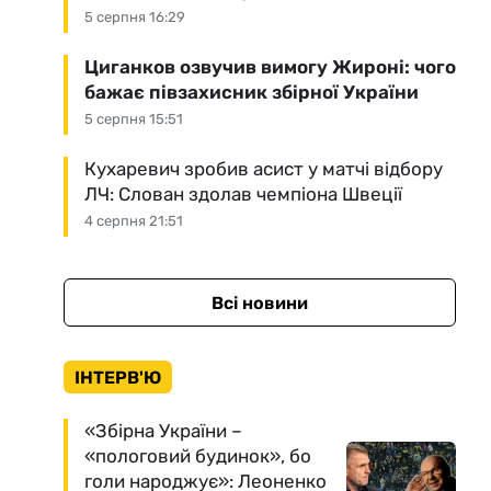
5 серпня 16:29
Циганков озвучив вимогу Жироні: чого
бажає півзахисник збірної України
5 серпня 15:51
Кухаревич зробив асист у матчі відбору
ЛЧ: Слован здолав чемпіона Швеції
4 серпня 21:51
Всі новини
ІНТЕРВ'Ю
«Збірна України –
«пологовий будинок», бо
голи народжує»: Леоненко