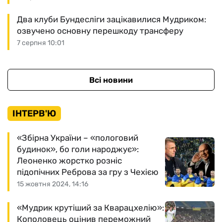
Два клуби Бундесліги зацікавилися Мудриком:
озвучено основну перешкоду трансферу
7 серпня 10:01
Всі новини
ІНТЕРВ'Ю
«Збірна України – «пологовий
будинок», бо голи народжує»:
Леоненко жорстко розніс
підопічних Реброва за гру з Чехією
15 жовтня 2024, 14:16
«Мудрик крутіший за Кварацхелію»:
Кополовець оцінив переможний