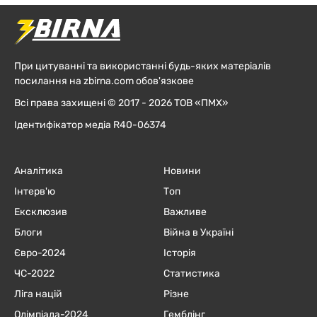
При цитуванні та використанні будь-яких матеріалів
посилання на zbirna.com обов'язкове
Всі права захищені © 2017 - 2026 ТОВ «ПМХ»
Ідентифікатор медіа R40-06374
Аналітика
Новини
Інтерв'ю
Топ
Ексклюзив
Важливе
Блоги
Війна в Україні
Євро-2024
Історія
ЧC-2022
Статистика
Ліга націй
Різне
Олімпіада-2024
Гемблінг