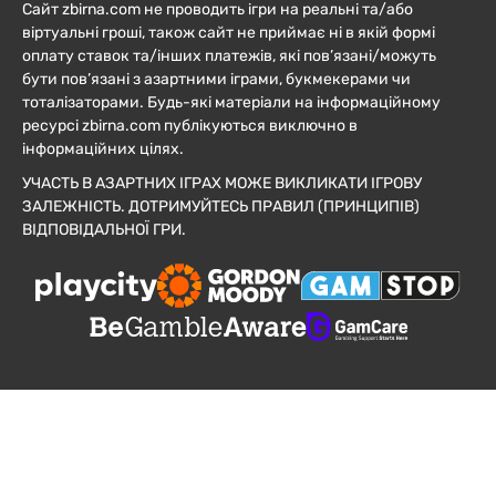
Сайт zbirna.com не проводить ігри на реальні та/або
віртуальні гроші, також сайт не приймає ні в якій формі
оплату ставок та/інших платежів, які пов’язані/можуть
бути пов’язані з азартними іграми, букмекерами чи
тоталізаторами. Будь-які матеріали на інформаційному
ресурсі zbirna.com публікуються виключно в
інформаційних цілях.
УЧАСТЬ В АЗАРТНИХ ІГРАХ МОЖЕ ВИКЛИКАТИ ІГРОВУ
ЗАЛЕЖНІСТЬ. ДОТРИМУЙТЕСЬ ПРАВИЛ (ПРИНЦИПІВ)
ВІДПОВІДАЛЬНОЇ ГРИ.