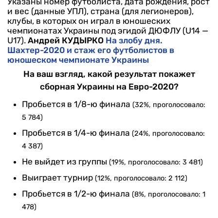
Указаны номер футболиста, дата рождения, рост
и вес (данные УПЛ), страна (для легионеров),
клубы, в которых он играл в юношеских
чемпионатах Украины под эгидой ДЮФЛУ (U14 —
U17).
Андрей КУДЫРКО
На злобу дня.
Шахтер-2020 и стаж его футболистов в
юношеском чемпионате Украины
На ваш взгляд, какой результат покажет
сборная Украины на Евро-2020?
Пробьется в 1/8-ю финала
(32%, проголосовало:
5 784)
Пробьется в 1/4-ю финала
(24%, проголосовало:
4 387)
Не выйдет из группы
(19%, проголосовало: 3 481)
Выиграет турнир
(12%, проголосовало: 2 112)
Пробьется в 1/2-ю финала
(8%, проголосовало: 1
478)