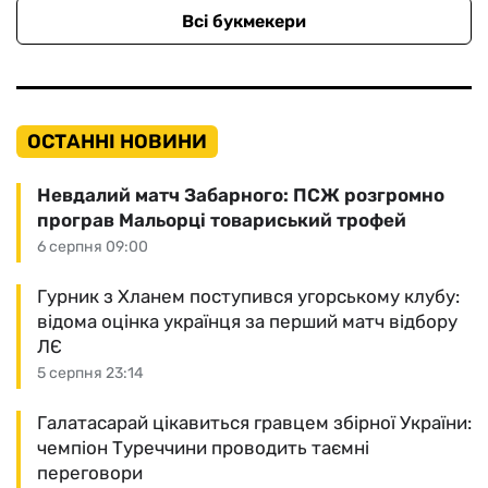
Всі букмекери
ОСТАННІ НОВИНИ
Невдалий матч Забарного: ПСЖ розгромно
програв Мальорці товариський трофей
6 серпня 09:00
Гурник з Хланем поступився угорському клубу:
відома оцінка українця за перший матч відбору
ЛЄ
5 серпня 23:14
Галатасарай цікавиться гравцем збірної України:
чемпіон Туреччини проводить таємні
переговори