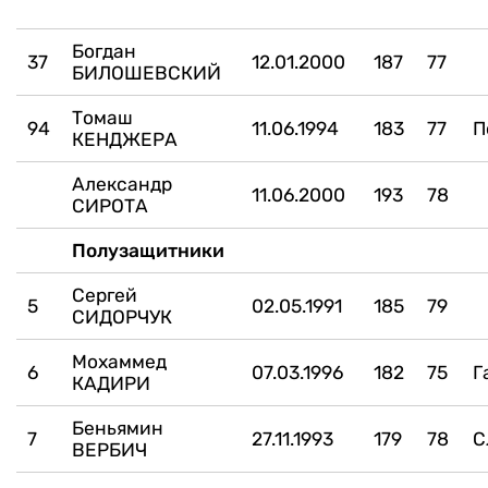
Богдан
37
12.01.2000
187
77
БИЛОШЕВСКИЙ
Томаш
94
11.06.1994
183
77
П
КЕНДЖЕРА
Александр
11.06.2000
193
78
СИРОТА
Полузащитники
Сергей
5
02.05.1991
185
79
СИДОРЧУК
Мохаммед
6
07.03.1996
182
75
Г
КАДИРИ
Беньямин
7
27.11.1993
179
78
С
ВЕРБИЧ