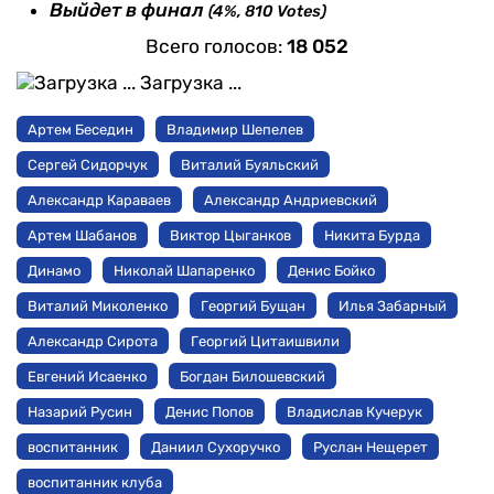
Выйдет в финал
(4%, 810 Votes)
Всего голосов:
18 052
Загрузка ...
Артем Беседин
Владимир Шепелев
Сергей Сидорчук
Виталий Буяльский
Александр Караваев
Александр Андриевский
Артем Шабанов
Виктор Цыганков
Никита Бурда
Динамо
Николай Шапаренко
Денис Бойко
Виталий Миколенко
Георгий Бущан
Илья Забарный
Александр Сирота
Георгий Цитаишвили
Евгений Исаенко
Богдан Билошевский
Назарий Русин
Денис Попов
Владислав Кучерук
воспитанник
Даниил Сухоручко
Руслан Нещерет
воспитанник клуба