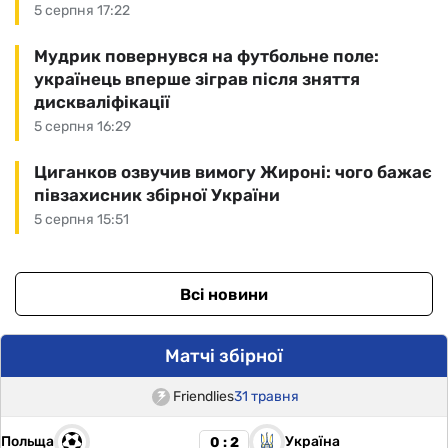
5 серпня 17:22
Мудрик повернувся на футбольне поле:
українець вперше зіграв після зняття
дискваліфікації
5 серпня 16:29
Циганков озвучив вимогу Жироні: чого бажає
півзахисник збірної України
5 серпня 15:51
Всі новини
Матчі збірної
Friendlies
31 травня
Польща
Україна
0 : 2