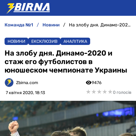
команда №1
новини
На злобу дня. Динамо-2020 и стаж его футболистов в юношеском чемпионате Украины
НОВИНИ
НОВИНИ
ЕКСКЛЮЗИВ
АНАЛІТИКА
АНАЛІТИКА
На злобу дня. Динамо-2020 и
стаж его футболистов в
ІНТЕРВ'Ю
юношеском чемпионате Украины
РІЗНЕ
Zbirna.com
9476
★
★
★
★
★
★
★
★
★
★
0 голосів
7 квітня 2020, 18:13
БУКМЕКЕРИ