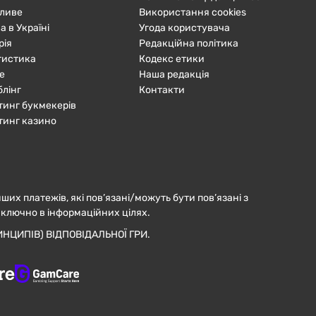
ливе
Використання cookies
а в Україні
Угода користувача
рія
Редакційна політика
тистика
Кодекс етики
е
Наша редакція
блінг
Контакти
тинг букмекерів
тинг казино
нших платежів, які пов’язані/можуть бути пов’язані з
иключно в інформаційних цілях.
НЦИПІВ) ВІДПОВІДАЛЬНОЇ ГРИ.