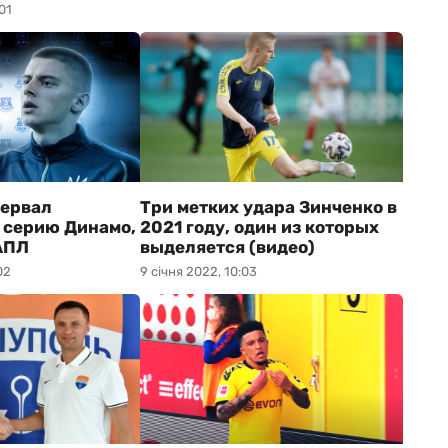
01
рервал
Три метких удара Зинченко в
 серию Динамо,
2021 году, один из которых
АПЛ
выделяется (видео)
02
9 січня 2022, 10:03