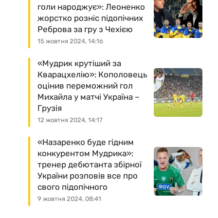
голи народжує»: Леоненко
жорстко розніс підопічних
Реброва за гру з Чехією
15 жовтня 2024, 14:16
«Мудрик крутіший за
Кварацхелію»: Кополовець
оцінив переможний гол
Михайла у матчі Україна –
Грузія
12 жовтня 2024, 14:17
«Назаренко буде гідним
конкурентом Мудрика»:
тренер дебютанта збірної
України розповів все про
свого підопічного
9 жовтня 2024, 08:41