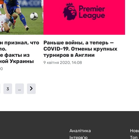
 признал, что
Раньше войны, а теперь —
ло.
COVID-19. Отмены крупных
е факты из
турниров в Англии
ной Украины
9 квітня 2020, 14:08
00
3
...
Аналітика
Нов
Інтерв'ю
Топ