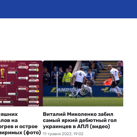
няшних
Виталий Миколенко забил
лов на
самый яркий дебютный гол
грев и острое
украинцев в АПЛ (видео)
миримых (фото)
11 травня 2022, 19:02