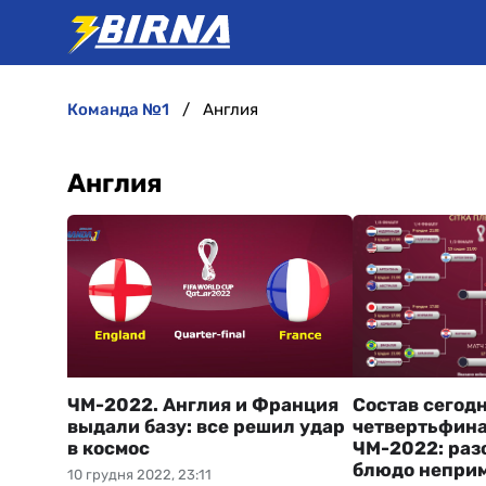
команда №1
Англия
Англия
ЧМ-2022. Англия и Франция
Состав сегод
выдали базу: все решил удар
четвертьфина
в космос
ЧМ-2022: разо
блюдо непри
10 грудня 2022, 23:11