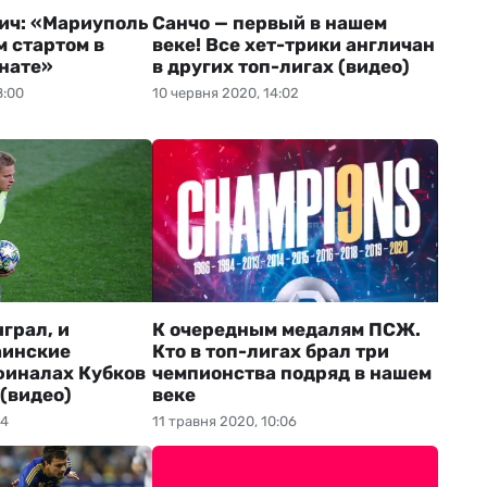
ич: «Мариуполь
Санчо — первый в нашем
м стартом в
веке! Все хет-трики англичан
нате»
в других топ-лигах (видео)
8:00
10 червня 2020, 14:02
грал, и
К очередным медалям ПСЖ.
аинские
Кто в топ-лигах брал три
финалах Кубков
чемпионства подряд в нашем
 (видео)
веке
04
11 травня 2020, 10:06