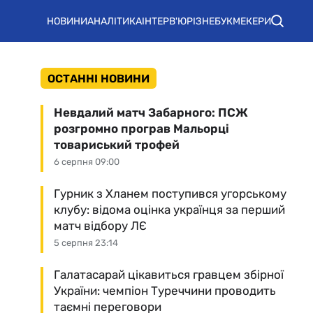
НОВИНИ
АНАЛІТИКА
ІНТЕРВ'Ю
РІЗНЕ
БУКМЕКЕРИ
ОСТАННІ НОВИНИ
Невдалий матч Забарного: ПСЖ
розгромно програв Мальорці
товариський трофей
6 серпня 09:00
Гурник з Хланем поступився угорському
клубу: відома оцінка українця за перший
матч відбору ЛЄ
5 серпня 23:14
Галатасарай цікавиться гравцем збірної
України: чемпіон Туреччини проводить
таємні переговори