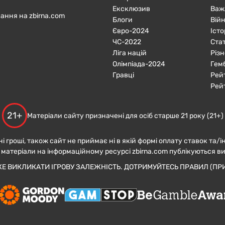
Ексклюзив
Важ
ання на zbirna.com
Блоги
Війн
Євро-2024
Істо
ЧC-2022
Ста
Ліга націй
Різн
Олімпіада-2024
Гем
Гравці
Рей
Рей
21+
Матеріали сайту призначені для осіб старше 21 року (21+)
ні гроші, також сайт не приймає ні в якій формі оплату ставок та/і
 матеріали на інформаційному ресурсі zbirna.com публікуються в
ЖЕ ВИКЛИКАТИ ІГРОВУ ЗАЛЕЖНІСТЬ. ДОТРИМУЙТЕСЬ ПРАВИЛ (ПРИ