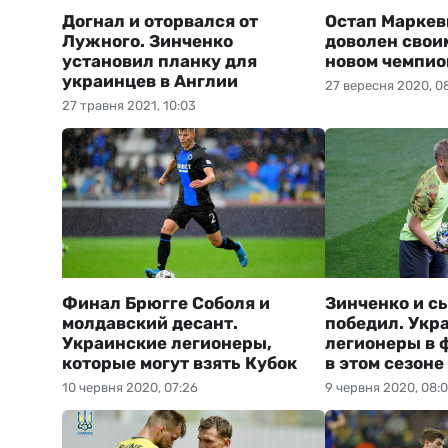
Догнал и оторвался от
Остап Маркев
Лужного. Зинченко
доволен свои
установил планку для
новом чемпио
украинцев в Англии
27 вересня 2020, 0
27 травня 2021, 10:03
Финал Брюгге Соболя и
Зинченко и сы
молдавский десант.
победил. Укр
Украинские легионеры,
легионеры в 
которые могут взять Кубок
в этом сезоне
10 червня 2020, 07:26
9 червня 2020, 08: