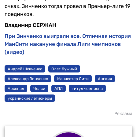
очках. Зинченко тогда провел в Премьер-лиге 19
поединков.
Владимир СЕРЖАН
При Зинченко выиграли все. Отличная история
МанСити накануне финала Лиги чемпионов
(видео)
Андрей Шевченко
Олег Лужный
Александр Зинченко
Манчестер Сити
Англия
Арсенал
Челси
АПЛ
титул чемпиона
украинские легионеры
Реклама