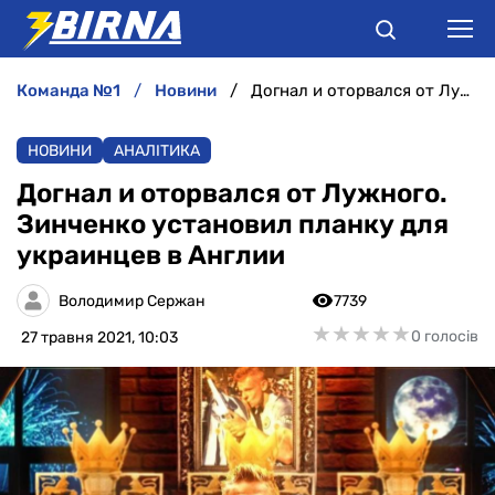
команда №1
новини
Догнал и оторвался от Лужного. Зинченко установил планку для украинцев в Англии
НОВИНИ
НОВИНИ
АНАЛІТИКА
АНАЛІТИКА
Догнал и оторвался от Лужного.
Зинченко установил планку для
ІНТЕРВ'Ю
украинцев в Англии
РІЗНЕ
Володимир Сержан
7739
★
★
★
★
★
★
★
★
★
★
0 голосів
27 травня 2021, 10:03
БУКМЕКЕРИ