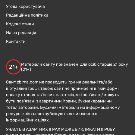
Угода користувача
Редакційна політика
Кодекс етики
Наша редакція
Контакти
Матеріали сайту призначені для осіб старше 21 року
21+
(21+)
Сайт zbirna.com не проводить ігри на реальні та/або
віртуальні гроші, також сайт не приймає ні в якій формі
оплату ставок та/інших платежів, які пов’язані/можуть
бути пов’язані з азартними іграми, букмекерами чи
тоталізаторами. Будь-які матеріали на інформаційному
ресурсі zbirna.com публікуються виключно в
інформаційних цілях.
УЧАСТЬ В АЗАРТНИХ ІГРАХ МОЖЕ ВИКЛИКАТИ ІГРОВУ