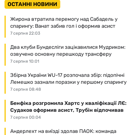
ОСТАННІ НОВИНИ
Жирона втратила перемогу над Сабадель у
спарингу: Ванат забив гол і оформив асист
7 серпня 22:03
Два клуби Бундесліги зацікавилися Мудриком:
озвучено основну перешкоду трансферу
7 серпня 10:01
Збірна України WU-17 розпочала збір: підопічні
Лемешко зазнали поразки у першому спарингу
7 серпня 08:48
Бенфіка розгромила Хартс у кваліфікації ЛЄ:
Судаков оформив асист, Трубін відпочивав
7 серпня 00:04
Андерлехт на виїзді здолав ПАОК: команда