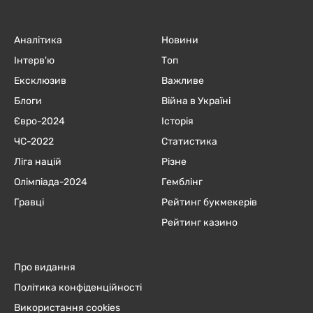
Аналітика
Новини
Інтерв'ю
Топ
Ексклюзив
Важливе
Блоги
Війна в Україні
Євро-2024
Історія
ЧC-2022
Статистика
Ліга націй
Різне
Олімпіада-2024
Гемблінг
Гравці
Рейтинг букмекерів
Рейтинг казино
Про видання
Політика конфіденційності
Використання cookies