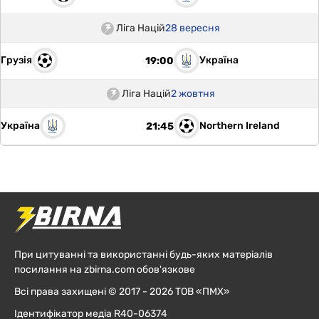
Ліга Націй
28 вересня
Грузія
Україна
19:00
Ліга Націй
2 жовтня
Україна
Northern Ireland
21:45
При цитуванні та використанні будь-яких матеріалів
посилання на zbirna.com обов'язкове
Всі права захищені © 2017 - 2026 ТОВ «ПМХ»
Ідентифікатор медіа R40-06374