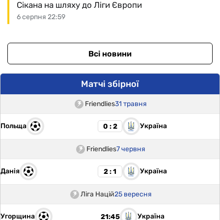
Сікана на шляху до Ліги Європи
6 серпня 22:59
Всі новини
Матчі збірної
Friendlies
31 травня
Польща
Україна
0 : 2
Friendlies
7 червня
Данія
Україна
2 : 1
Ліга Націй
25 вересня
Угорщина
Україна
21:45