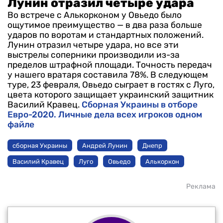
Лунин отразил четыре удара
Во встрече с Алькорконом у Овьедо было
ощутимое преимущество — в два раза больше
ударов по воротам и стандартных положений.
Лунин отразил четыре удара, но все эти
выстрелы соперники производили из-за
пределов штрафной площади. Точность передач
у нашего вратаря составила 78%. В следующем
туре, 23 февраля, Овьедо сыграет в гостях с Луго,
цвета которого защищает украинский защитник
Василий Кравец.
Сборная Украины в отборе
Евро-2020. Личные дела всех игроков одном
файле
сборная Украины
Андрей Лунин
Днепр
Василий Кравец
Луго
Овьедо
Алькоркон
Реклама