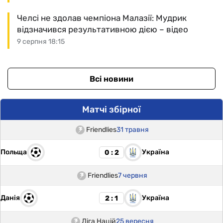
Челсі не здолав чемпіона Малазії: Мудрик
відзначився результативною дією – відео
9 серпня 18:15
Всі новини
Матчі збірної
Friendlies
31 травня
Польща
Україна
0 : 2
Friendlies
7 червня
Данія
Україна
2 : 1
Ліга Націй
25 вересня