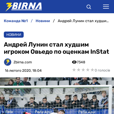
команда №1
новини
Андрей Лунин стал худшим игроком Овьедо по оценкам InStat
НОВИНИ
НОВИНИ
АНАЛІТИКА
Андрей Лунин стал худшим
игроком Овьедо по оценкам InStat
ІНТЕРВ'Ю
Zbirna.com
7348
РІЗНЕ
★
★
★
★
★
★
★
★
★
★
0 голосів
16 лютого 2020, 18:04
БУКМЕКЕРИ