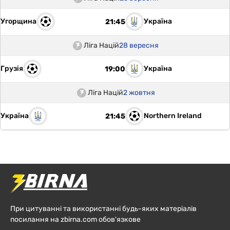
Угорщина
Україна
21:45
Ліга Націй
28 вересня
Грузія
Україна
19:00
Ліга Націй
2 жовтня
Україна
Northern Ireland
21:45
При цитуванні та використанні будь-яких матеріалів
посилання на zbirna.com обов'язкове