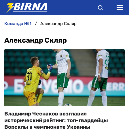
команда №1
Александр Скляр
НОВИНИ
Александр Скляр
АНАЛІТИКА
ІНТЕРВ'Ю
РІЗНЕ
БУКМЕКЕРИ
Владимир Чеснаков возглавил
исторический рейтинг: топ-гвардейцы
Ворсклы в чемпионате Украины