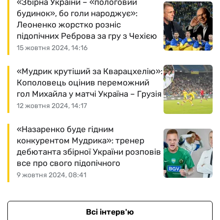
«Збірна України – «пологовий
будинок», бо голи народжує»:
Леоненко жорстко розніс
підопічних Реброва за гру з Чехією
15 жовтня 2024, 14:16
«Мудрик крутіший за Кварацхелію»:
Кополовець оцінив переможний
гол Михайла у матчі Україна – Грузія
12 жовтня 2024, 14:17
«Назаренко буде гідним
конкурентом Мудрика»: тренер
дебютанта збірної України розповів
все про свого підопічного
9 жовтня 2024, 08:41
Всі інтерв'ю