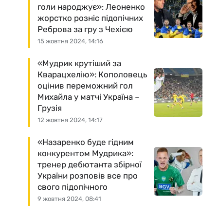
голи народжує»: Леоненко
жорстко розніс підопічних
Реброва за гру з Чехією
15 жовтня 2024, 14:16
«Мудрик крутіший за
Кварацхелію»: Кополовець
оцінив переможний гол
Михайла у матчі Україна –
Грузія
12 жовтня 2024, 14:17
«Назаренко буде гідним
конкурентом Мудрика»:
тренер дебютанта збірної
України розповів все про
свого підопічного
9 жовтня 2024, 08:41