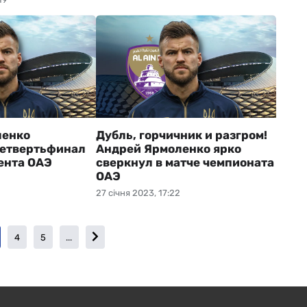
ленко
Дубль, горчичник и разгром!
четвертьфинал
Андрей Ярмоленко ярко
ента ОАЭ
сверкнул в матче чемпионата
ОАЭ
27 січня 2023, 17:22
4
5
...