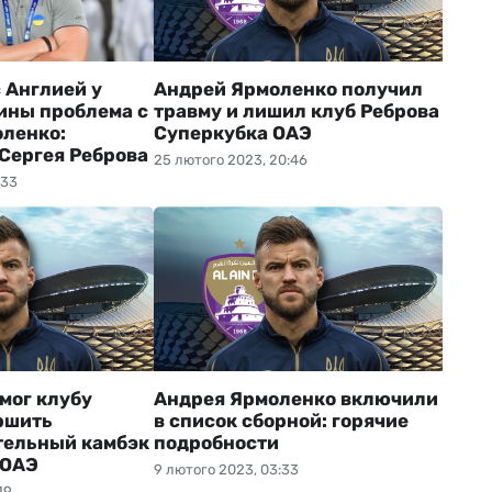
 Англией у
Андрей Ярмоленко получил
ины проблема с
травму и лишил клуб Реброва
ленко:
Суперкубка ОАЭ
Сергея Реброва
25 лютого 2023, 20:46
:33
мог клубу
Андрея Ярмоленко включили
ршить
в список сборной: горячие
тельный камбэк
подробности
 ОАЭ
9 лютого 2023, 03:33
19