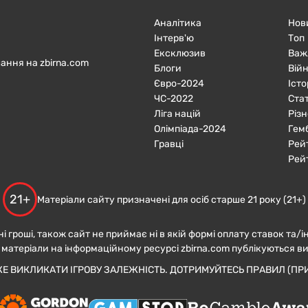
Аналітика
Нов
Інтерв'ю
Топ
Ексклюзив
Важ
ання на zbirna.com
Блоги
Війн
Євро-2024
Істо
ЧC-2022
Ста
Ліга націй
Різн
Олімпіада-2024
Гем
Гравці
Рей
Рей
21+
Матеріали сайту призначені для осіб старше 21 року (21+)
ні гроші, також сайт не приймає ні в якій формі оплату ставок та/і
 матеріали на інформаційному ресурсі zbirna.com публікуються в
ЖЕ ВИКЛИКАТИ ІГРОВУ ЗАЛЕЖНІСТЬ. ДОТРИМУЙТЕСЬ ПРАВИЛ (ПРИ