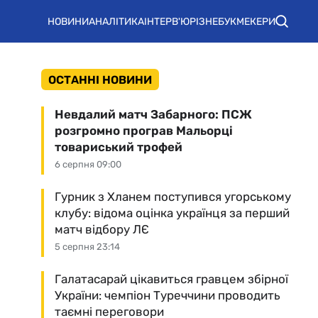
НОВИНИ
АНАЛІТИКА
ІНТЕРВ'Ю
РІЗНЕ
БУКМЕКЕРИ
ОСТАННІ НОВИНИ
Невдалий матч Забарного: ПСЖ
розгромно програв Мальорці
товариський трофей
6 серпня 09:00
Гурник з Хланем поступився угорському
клубу: відома оцінка українця за перший
матч відбору ЛЄ
5 серпня 23:14
Галатасарай цікавиться гравцем збірної
України: чемпіон Туреччини проводить
таємні переговори