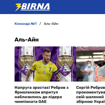
команда №1
Аль-Айн
Аль-Айн
Напруга зростає! Ребров з
Сергій Ребров
Ярмоленком впритул
прокоментува
наблизились до лідера
свій шалений 
чемпіоната ОАЕ
збірною Украї