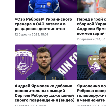
«Сэр Ребров!» Украинского
Перед игрой с
тренера в ОАЭ возвели в
сборной Укра
рыцарское достоинство
Андреем Ярмо
комментарий 
12 березня 2023, 15:01
2 березня 2023, 03
Андрей Ярмоленко добавил
Ярмоленко по
положительных эмоций
Реброва сове
Сергею Реброву даже ценой
головокружи
своего повреждения (видео)
в чемпионате
17 лютого 2023, 18:01
11 лютого 2023, 20: