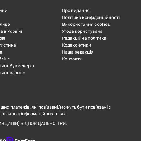
ини
Про видання
Політика конфіденційності
ливе
Використання cookies
а в Україні
Угода користувача
рія
Редакційна політика
тистика
Кодекс етики
е
Наша редакція
блінг
Контакти
тинг букмекерів
тинг казино
нших платежів, які пов’язані/можуть бути пов’язані з
иключно в інформаційних цілях.
НЦИПІВ) ВІДПОВІДАЛЬНОЇ ГРИ.