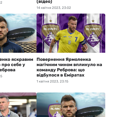
(відео)
02
14 квітня 2023, 23:02
енко яскравим
Повернення Ярмоленка
 про себе у
магічним чином вплинуло на
Реброва
команду Реброва: що
відбулося в Еміратах
35
1 квітня 2023, 23:15