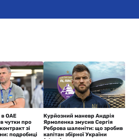
 в ОАЕ
Курйозний маневр Андрія
в чутки про
Ярмоленка змусив Сергія
контракт зі
Реброва шаленіти: що зробив
ни: подробиці
капітан збірної України