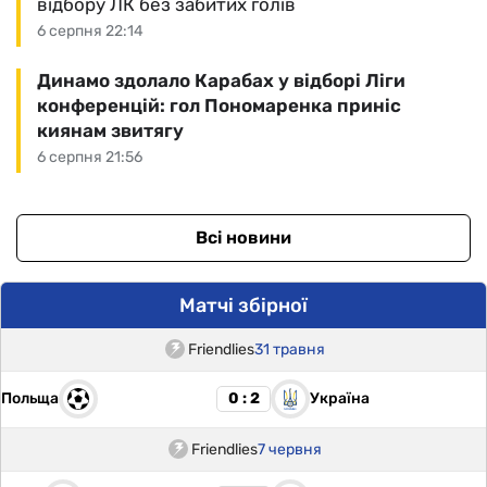
відбору ЛК без забитих голів
6 серпня 22:14
Динамо здолало Карабах у відборі Ліги
конференцій: гол Пономаренка приніс
киянам звитягу
6 серпня 21:56
Всі новини
Матчі збірної
Friendlies
31 травня
Польща
Україна
0 : 2
Friendlies
7 червня