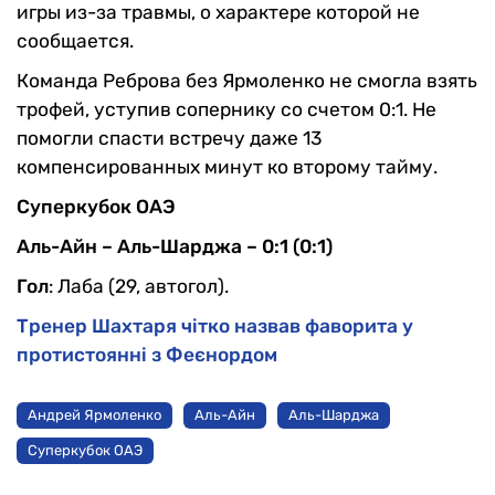
игры из-за травмы, о характере которой не
сообщается.
Команда Реброва без Ярмоленко не смогла взять
трофей, уступив сопернику со счетом 0:1. Не
помогли спасти встречу даже 13
компенсированных минут ко второму тайму.
Суперкубок ОАЭ
Аль-Айн –
Аль-Шарджа – 0:1 (0:1)
Гол
: Лаба (29, автогол).
Тренер Шахтаря чітко назвав фаворита у
протистоянні з Феєнордом
Андрей Ярмоленко
Аль-Айн
Аль-Шарджа
Суперкубок ОАЭ