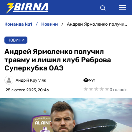
команда №1
новини
Андрей Ярмоленко получил травму и лишил клуб Реброва Суперкубка ОАЭ
НОВИНИ
НОВИНИ
АНАЛІТИКА
Андрей Ярмоленко получил
травму и лишил клуб Реброва
ІНТЕРВ'Ю
Суперкубка ОАЭ
РІЗНЕ
Андрій Кругляк
991
★
★
★
★
★
★
★
★
★
★
0 голосів
25 лютого 2023, 20:46
БУКМЕКЕРИ