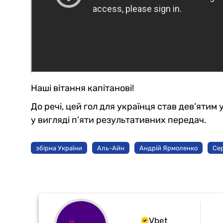
Наші вітання капітанові!
До речі, цей гол для українця став дев’ятим у
у вигляді п’яти результативних передач.
збірна України
Аль-Айн
Андрій Ярмоленко
Сер
Vbet