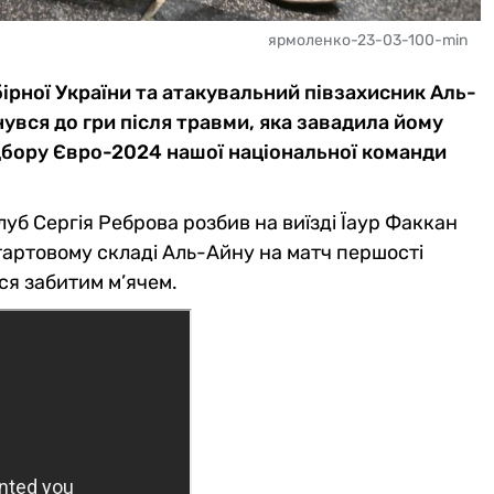
ярмоленко-23-03-100-min
ірної України та атакувальний півзахисник Аль-
вся до гри після травми, яка завадила йому
відбору Євро-2024 нашої національної команди
луб Сергія Реброва розбив на виїзді Їаур Факкан
стартовому складі Аль-Айну на матч першості
ся забитим м’ячем.