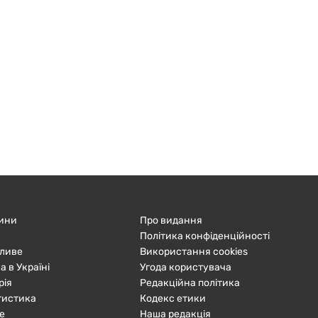
ини
Про видання
Політика конфіденційності
ливе
Використання cookies
а в Україні
Угода користувача
рія
Редакційна політика
тистика
Кодекс етики
е
Наша редакція