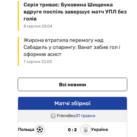
Серія триває: Буковина Шищенка
вдруге поспіль завершує матч УПЛ без
голів
8 серпня 20:04
Жирона втратила перемогу над
Сабадель у спарингу: Ванат забив гол і
оформив асист
7 серпня 22:03
Всі новини
Матчі збірної
Friendlies
31 травня
Польща
Україна
0 : 2