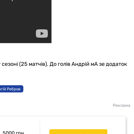
 сезоні (25 матчів). До голів Андрій мА зе додаток
гій Ребров
Реклама
5000 грн