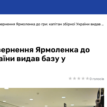
Доказ повноцінного повернення Ярмоленка до гри: капітан збірної України видав базу у чемпіонаті ОАЕ (відео)
вернення Ярмоленка до
раїни видав базу у
★
★
★
★
★
★
★
★
★
★
0 голосів