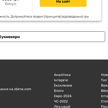
На сайт
бонус
жність. Дотримуйтеся правил (принципів) відповідальної гри
 букмекери
Аналітика
Нов
Інтерв'ю
Топ
Ексклюзив
Важ
ання на zbirna.com
Блоги
Війн
Євро-2024
Істо
ЧC-2022
Ста
Ліга націй
Різн