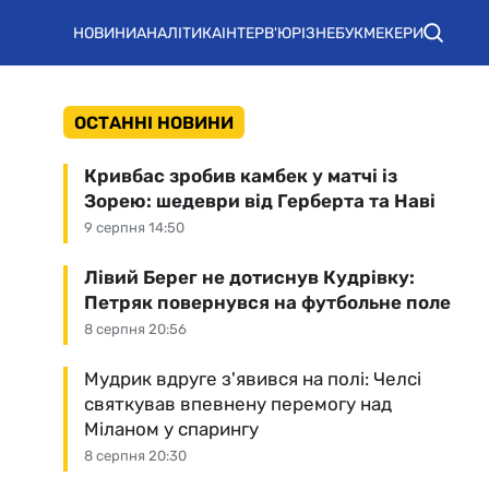
НОВИНИ
АНАЛІТИКА
ІНТЕРВ'Ю
РІЗНЕ
БУКМЕКЕРИ
ОСТАННІ НОВИНИ
Кривбас зробив камбек у матчі із
Зорею: шедеври від Герберта та Наві
9 серпня 14:50
Лівий Берег не дотиснув Кудрівку:
Петряк повернувся на футбольне поле
8 серпня 20:56
Мудрик вдруге з'явився на полі: Челсі
святкував впевнену перемогу над
Міланом у спарингу
8 серпня 20:30