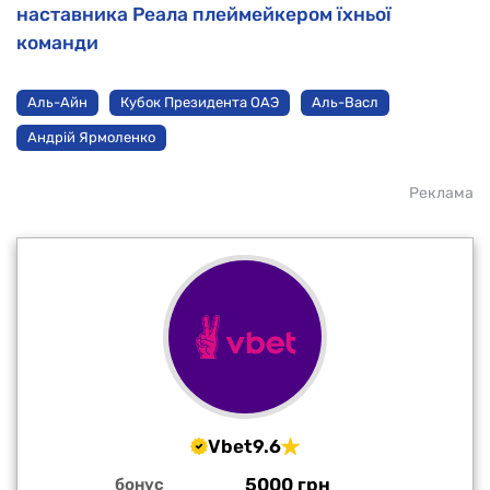
наставника Реала плеймейкером їхньої
команди
Аль-Айн
Кубок Президента ОАЭ
Аль-Васл
Андрій Ярмоленко
Реклама
Vbet
9.6
5000 грн
бонус