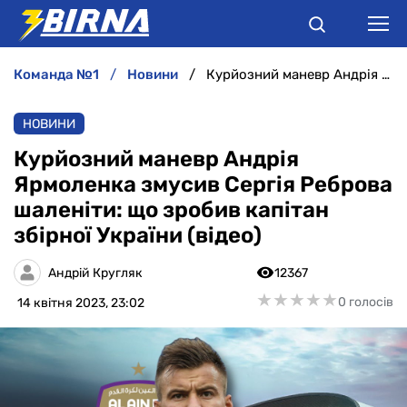
команда №1
новини
Курйозний маневр Андрія Ярмоленка змусив Сергія Реброва шаленіти: що зробив капітан збірної України (відео)
НОВИНИ
НОВИНИ
АНАЛІТИКА
Курйозний маневр Андрія
Ярмоленка змусив Сергія Реброва
ІНТЕРВ'Ю
шаленіти: що зробив капітан
збірної України (відео)
РІЗНЕ
Андрій Кругляк
12367
БУКМЕКЕРИ
★
★
★
★
★
★
★
★
★
★
0 голосів
14 квітня 2023, 23:02