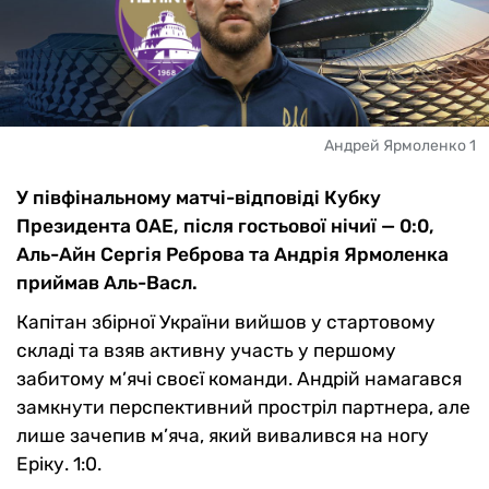
Андрей Ярмоленко 1
У півфінальному матчі-відповіді Кубку
Президента ОАЕ, після гостьової нічиї — 0:0,
Аль-Айн Сергія Реброва та Андрія Ярмоленка
приймав Аль-Васл.
Капітан збірної України вийшов у стартовому
складі та взяв активну участь у першому
забитому м’ячі своєї команди. Андрій намагався
замкнути перспективний простріл партнера, але
лише зачепив м’яча, який вивалився на ногу
Еріку. 1:0.