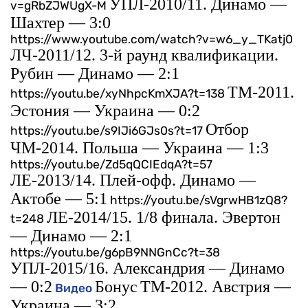
УПЛ-2010/11. Динамо —
v=gRbZJWUgX-M
Шахтер — 3:0
https://www.youtube.com/watch?v=w6_y_TKatj0
ЛЧ-2011/12. 3-й раунд квалификации.
Рубин — Динамо — 2:1
ТМ-2011.
https://youtu.be/xyNhpcKmXJA?t=138
Эстония — Украина — 0:2
Отбор
https://youtu.be/s9IJi6GJs0s?t=17
ЧМ-2014. Польша — Украина — 1:3
https://youtu.be/Zd5qQCIEdqA?t=57
ЛЕ-2013/14. Плей-офф. Динамо —
Актобе — 5:1
https://youtu.be/sVgrwHB1zQ8?
ЛЕ-2014/15. 1/8 финала. Эвертон
t=248
— Динамо — 2:1
https://youtu.be/g6pB9NNGnCc?t=38
УПЛ-2015/16. Александрия — Динамо
— 0:2
Бонус
ТМ-2012. Австрия —
Видео
Украина — 3:2