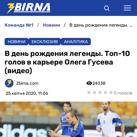
команда №1
новини
В день рождения легенды. Топ-10 голов в карьере Олега Гусева (видео)
НОВИНИ
НОВИНИ
ЕКСКЛЮЗИВ
АНАЛІТИКА
АНАЛІТИКА
В день рождения легенды. Топ-10
голов в карьере Олега Гусева
ІНТЕРВ'Ю
(видео)
РІЗНЕ
Zbirna.com
24038
★
★
★
★
★
★
★
★
★
★
0 голосів
25 квітня 2020, 11:06
БУКМЕКЕРИ