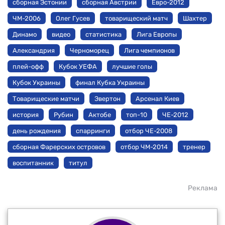
сборная Эстонии
сборная Австрии
Евро-2012
ЧМ-2006
Олег Гусев
товарищеский матч
Шахтер
Динамо
видео
статистика
Лига Европы
Александрия
Черноморец
Лига чемпионов
плей-офф
Кубок УЕФА
лучшие голы
Кубок Украины
финал Кубка Украины
Товарищеские матчи
Эвертон
Арсенал Киев
история
Рубин
Актобе
топ-10
ЧЕ-2012
день рождения
спарринги
отбор ЧЕ-2008
сборная Фарерских островов
отбор ЧМ-2014
тренер
воспитанник
титул
Реклама