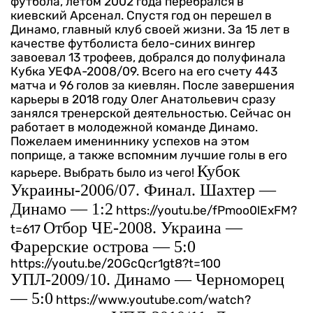
футбола, летом 2002 года перебрался в
киевский Арсенал. Спустя год он перешел в
Динамо, главный клуб своей жизни. За 15 лет в
качестве футболиста бело-синих вингер
завоевал 13 трофеев, добрался до полуфинала
Кубка УЕФА-2008/09. Всего на его счету 443
матча и 96 голов за киевлян.
После завершения
карьеры в 2018 году Олег Анатольевич сразу
занялся тренерской деятельностью. Сейчас он
работает в молодежной команде Динамо.
Пожелаем имениннику успехов на этом
поприще, а также вспомним лучшие голы в его
Кубок
карьере. Выбрать было из чего!
Украины-2006/07. Финал. Шахтер —
Динамо — 1:2
https://youtu.be/fPmoo0lExFM?
Отбор ЧЕ-2008. Украина —
t=617
Фарерские острова — 5:0
https://youtu.be/2OGcQcr1gt8?t=100
УПЛ-2009/10. Динамо — Черноморец
— 5:0
https://www.youtube.com/watch?