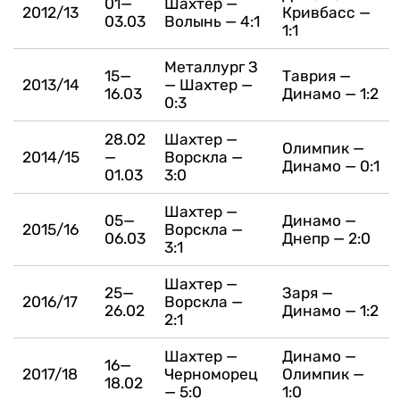
01—
Шахтер —
2012/13
Кривбасс —
03.03
Волынь — 4:1
1:1
Металлург З
15—
Таврия —
2013/14
— Шахтер —
16.03
Динамо — 1:2
0:3
28.02
Шахтер —
Олимпик —
2014/15
—
Ворскла —
Динамо — 0:1
01.03
3:0
Шахтер —
05—
Динамо —
2015/16
Ворскла —
06.03
Днепр — 2:0
3:1
Шахтер —
25—
Заря —
2016/17
Ворскла —
26.02
Динамо — 1:2
2:1
Шахтер —
Динамо —
16—
2017/18
Черноморец
Олимпик —
18.02
— 5:0
1:0