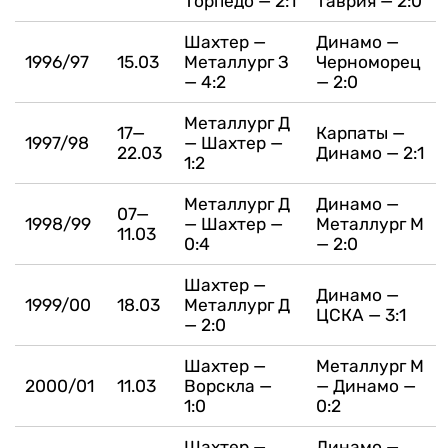
Торпедо — 2:1
Таврия — 2:0
Шахтер —
Динамо —
1996/97
15.03
Металлург З
Черноморец
— 4:2
— 2:0
Металлург Д
17—
Карпаты —
1997/98
— Шахтер —
22.03
Динамо — 2:1
1:2
Металлург Д
Динамо —
07—
1998/99
— Шахтер —
Металлург М
11.03
0:4
— 2:0
Шахтер —
Динамо —
1999/00
18.03
Металлург Д
ЦСКА — 3:1
— 2:0
Шахтер —
Металлург М
2000/01
11.03
Ворскла —
— Динамо —
1:0
0:2
Шахтер —
Динамо —