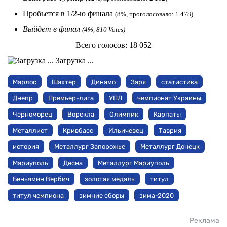
Пробьется в 1/2-ю финала
(8%, проголосовало: 1 478)
Выйдет в финал
(4%, 810 Votes)
Всего голосов:
18 052
Загрузка ...
Марлос
Шахтер
Динамо
Заря
статистика
Днепр
Премьер-лига
УПЛ
чемпионат Украины
Черноморец
Ворскла
Олимпик
Карпаты
Металлист
Кривбасс
Ильичевец
Таврия
история
Металлург Запорожье
Металлург Донецк
Мариуполь
Десна
Металлург Мариуполь
Беньямин Вербич
золотая медаль
титул
титул чемпиона
зимние сборы
зима-2020
Реклама