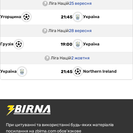
Ліга Націй
25 вересня
Угорщина
Україна
21:45
Ліга Націй
28 вересня
Грузія
Україна
19:00
Ліга Націй
2 жовтня
Україна
Northern Ireland
21:45
При цитуванні та використанні будь-яких матеріалів
посилання на zbirna.com обов'язкове