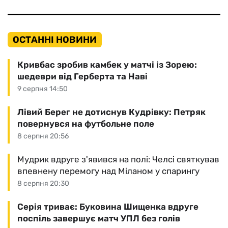
ОСТАННІ НОВИНИ
Кривбас зробив камбек у матчі із Зорею:
шедеври від Герберта та Наві
9 серпня 14:50
Лівий Берег не дотиснув Кудрівку: Петряк
повернувся на футбольне поле
8 серпня 20:56
Мудрик вдруге з'явився на полі: Челсі святкував
впевнену перемогу над Міланом у спарингу
8 серпня 20:30
Серія триває: Буковина Шищенка вдруге
поспіль завершує матч УПЛ без голів