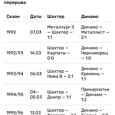
перерыва
Сезон
Даты
Шахтер
Динамо
Металлург З
Динамо —
1992
07.03
— Шахтер —
Металлист —
1:1
2:1
Шахтер —
Динамо —
1992/93
14.03
Карпаты —
Черноморец
0:0
— 1:0
Динамо —
Шахтер —
1993/94
06.03
Кремень —
Нива В — 2:1
1:1
Прикарпатье
04—
Шахтер —
1994/95
— Динамо —
05.03
Днепр — 1:1
1:2
Шахтер —
Динамо —
1995/96
13.03