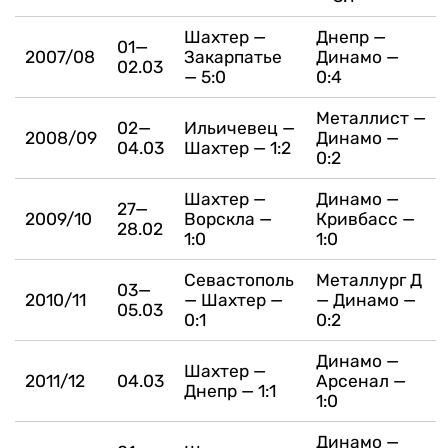
Шахтер —
Днепр —
01—
2007/08
Закарпатье
Динамо —
02.03
— 5:0
0:4
Металлист —
02—
Ильичевец —
2008/09
Динамо —
04.03
Шахтер — 1:2
0:2
Шахтер —
Динамо —
27—
2009/10
Ворскла —
Кривбасс —
28.02
1:0
1:0
Севастополь
Металлург Д
03—
2010/11
— Шахтер —
— Динамо —
05.03
0:1
0:2
Динамо —
Шахтер —
2011/12
04.03
Арсенал —
Днепр — 1:1
1:0
Динамо —