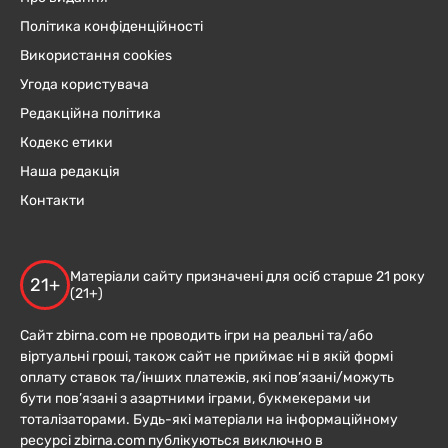
Політика конфіденційності
Використання cookies
Угода користувача
Редакційна політика
Кодекс етики
Наша редакція
Контакти
Матеріали сайту призначені для осіб старше 21 року
21+
(21+)
Сайт zbirna.com не проводить ігри на реальні та/або
віртуальні гроші, також сайт не приймає ні в якій формі
оплату ставок та/інших платежів, які пов’язані/можуть
бути пов’язані з азартними іграми, букмекерами чи
тоталізаторами. Будь-які матеріали на інформаційному
ресурсі zbirna.com публікуються виключно в