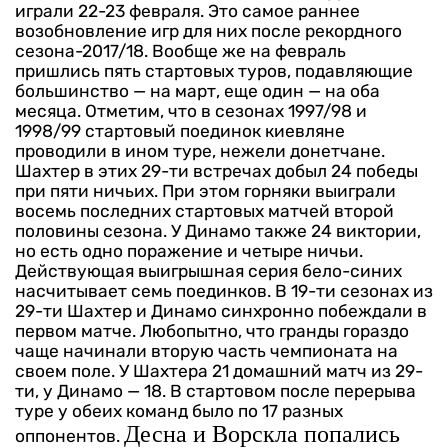
играли 22-23 февраля. Это самое раннее
возобновление игр для них после рекордного
сезона-2017/18. Вообще же на февраль
пришлись пять стартовых туров, подавляющие
большинство — на март, еще один — на оба
месяца. Отметим, что в сезонах 1997/98 и
1998/99 стартовый поединок киевляне
проводили в ином туре, нежели донетчане.
Шахтер в этих 29-ти встречах добыл 24 победы
при пяти ничьих. При этом горняки выиграли
восемь последних стартовых матчей второй
половины сезона. У Динамо также 24 виктории,
но есть одно поражение и четыре ничьи.
Действующая выигрышная серия бело-синих
насчитывает семь поединков. В 19-ти сезонах из
29-ти Шахтер и Динамо синхронно побеждали в
первом матче.
Любопытно, что гранды гораздо
чаще начинали вторую часть чемпионата на
своем поле. У Шахтера 21 домашний матч из 29-
ти, у Динамо — 18. В стартовом после перерыва
туре у обеих команд было по 17 разных
Десна и Ворскла попались
оппонентов.