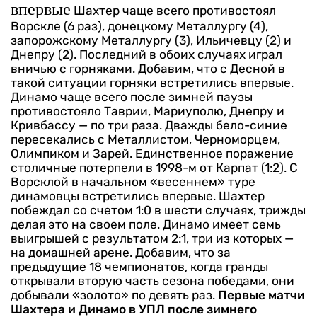
впервые
Шахтер чаще всего противостоял
Ворскле (6 раз), донецкому Металлургу (4),
запорожскому Металлургу (3), Ильичевцу (2) и
Днепру (2). Последний в обоих случаях играл
вничью с горняками. Добавим, что с Десной в
такой ситуации горняки встретились впервые.
Динамо чаще всего после зимней паузы
противостояло Таврии, Мариуполю, Днепру и
Кривбассу — по три раза. Дважды бело-синие
пересекались с Металлистом, Черноморцем,
Олимпиком и Зарей. Единственное поражение
столичные потерпели в 1998-м от Карпат (1:2). С
Ворсклой в начальном «весеннем» туре
динамовцы встретились впервые.
Шахтер
побеждал со счетом 1:0 в шести случаях, трижды
делая это на своем поле. Динамо имеет семь
выигрышей с результатом 2:1, три из которых —
на домашней арене. Добавим, что за
предыдущие 18 чемпионатов, когда гранды
открывали вторую часть сезона победами, они
добывали «золото» по девять раз.
Первые матчи
Шахтера и Динамо в УПЛ после зимнего