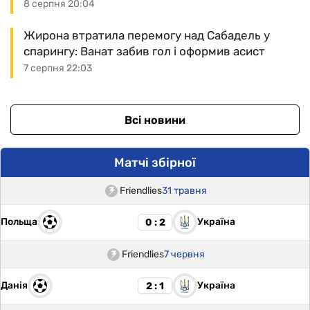
8 серпня 20:04
Жирона втратила перемогу над Сабадель у
спарингу: Ванат забив гол і оформив асист
7 серпня 22:03
Всі новини
Матчі збірної
Friendlies
31 травня
Польща
Україна
0 : 2
Friendlies
7 червня
Данія
Україна
2 : 1