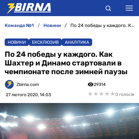
команда №1
новини
По 24 победы у каждого. Как Шахтер и Динамо стартовали в чемпионате после зимней паузы
НОВИНИ
НОВИНИ
ЕКСКЛЮЗИВ
АНАЛІТИКА
АНАЛІТИКА
По 24 победы у каждого. Как
Шахтер и Динамо стартовали в
ІНТЕРВ'Ю
чемпионате после зимней паузы
РІЗНЕ
Zbirna.com
29314
★
★
★
★
★
★
★
★
★
★
0 голосів
27 лютого 2020, 14:03
БУКМЕКЕРИ