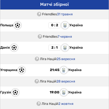
Матчі збірної
Friendlies
31 травня
Польща
Україна
0 : 2
Friendlies
7 червня
Данія
Україна
2 : 1
Ліга Націй
25 вересня
Угорщина
Україна
21:45
Ліга Націй
28 вересня
Грузія
Україна
19:00
Ліга Націй
2 жовтня