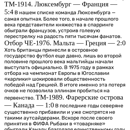
ТМ-1914. Люксембург — Франция —
5:4
В нашем списке команда Люксембурга —
самая опытная. Более того, в начале прошлого
века представители княжества в спарринге
обыграли французов, устроив голевую
перестрелку на радость пяти тысячам фанатов.
Отбор ЧЕ-1976. Мальта — Греция — 2:0
Хоть британцы принесли в островное
государство футбол еще давно, лишь во второй
половине прошлого века мальтийцы начали
выступать официально. В 1975 году в рамках
отбора на чемпионат Европы в Югославии
«карлики» шокировали общественность
победой над Грецией. В итоге именно эта потеря
очков не позволила эллинам пробиться на
ТМ-1989. Фарерские острова
первенство.
— Канада — 1:0
В последние годы северяне
существенно прибавили и уже смотрятся не
такими аутсайдерами. Вскоре после своего
принятия в ФИФА Рыбаки в «товарняке»
обыграли Канаду благодаря единственному голу