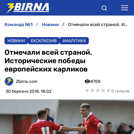
команда №1
новини
Отмечали всей страной. Исторические победы европейских карликов
НОВИНИ
НОВИНИ
ЕКСКЛЮЗИВ
АНАЛІТИКА
АНАЛІТИКА
Отмечали всей страной.
Исторические победы
ІНТЕРВ'Ю
европейских карликов
РІЗНЕ
Zbirna.com
8708
★
★
★
★
★
★
★
★
★
★
0 голосів
30 березня 2018, 18:02
БУКМЕКЕРИ