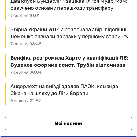
Два клуби Бундесліги зацікавилися Мудриком:
озвучено основну перешкоду трансферу
7 серпня 10:01
Збірна України WU-17 розпочала збір: підопічні
Лемешко зазнали поразки у першому спарингу
7 серпня 08:48
Бенфіка розгромила Хартс у кваліфікації ЛЄ:
Судаков оформив асист, Трубін відпочивав
7 серпня 00:04
Андерлехт на виїзді здолав ПАОК: команда
Сікана на шляху до Ліги Європи
6 серпня 22:59
Всі новини