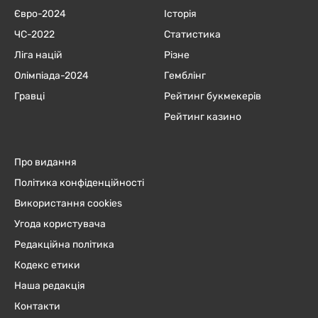
Євро-2024
Історія
ЧC-2022
Статистика
Ліга націй
Різне
Олімпіада-2024
Гемблінг
Гравці
Рейтинг букмекерів
Рейтинг казино
Про видання
Політика конфіденційності
Використання cookies
Угода користувача
Редакційна політика
Кодекс етики
Наша редакція
Контакти