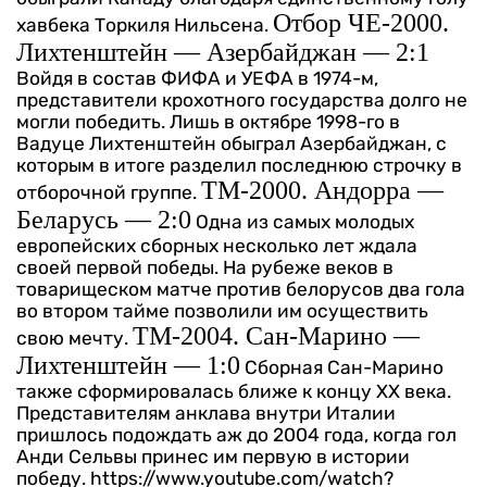
Отбор ЧЕ-2000.
хавбека Торкиля Нильсена.
Лихтенштейн — Азербайджан — 2:1
Войдя в состав ФИФА и УЕФА в 1974-м,
представители крохотного государства долго не
могли победить. Лишь в октябре 1998-го в
Вадуце Лихтенштейн обыграл Азербайджан, с
которым в итоге разделил последнюю строчку в
ТМ-2000. Андорра —
отборочной группе.
Беларусь — 2:0
Одна из самых молодых
европейских сборных несколько лет ждала
своей первой победы. На рубеже веков в
товарищеском матче против белорусов два гола
во втором тайме позволили им осуществить
ТМ-2004. Сан-Марино —
свою мечту.
Лихтенштейн — 1:0
Сборная Сан-Марино
также сформировалась ближе к концу XX века.
Представителям анклава внутри Италии
пришлось подождать аж до 2004 года, когда гол
Анди Сельвы принес им первую в истории
победу.
https://www.youtube.com/watch?