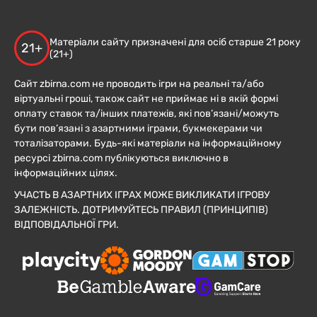
Матеріали сайту призначені для осіб старше 21 року
21+
(21+)
Сайт zbirna.com не проводить ігри на реальні та/або
віртуальні гроші, також сайт не приймає ні в якій формі
оплату ставок та/інших платежів, які пов’язані/можуть
бути пов’язані з азартними іграми, букмекерами чи
тоталізаторами. Будь-які матеріали на інформаційному
ресурсі zbirna.com публікуються виключно в
інформаційних цілях.
УЧАСТЬ В АЗАРТНИХ ІГРАХ МОЖЕ ВИКЛИКАТИ ІГРОВУ
ЗАЛЕЖНІСТЬ. ДОТРИМУЙТЕСЬ ПРАВИЛ (ПРИНЦИПІВ)
ВІДПОВІДАЛЬНОЇ ГРИ.