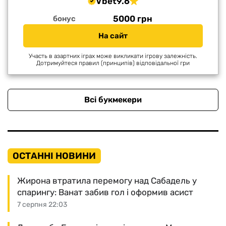
Vbet
9.6
5000 грн
бонус
На сайт
Участь в азартних іграх може викликати ігрову залежність.
Дотримуйтеся правил (принципів) відповідальної гри
Всі букмекери
ОСТАННІ НОВИНИ
Жирона втратила перемогу над Сабадель у
спарингу: Ванат забив гол і оформив асист
7 серпня 22:03