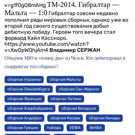
ТМ-2014. Гибралтар —
v=g1f0gQ8mAHg
Мальта — 1:0
Гибралтар совсем недавно
пополнил ряды мировых сборных, однако уже во
второй год своего существования добыл
дебютную победу. Героем того вечера стал
форвард Кайл Кассиаро.
https://www.youtube.com/watch?
v=XwOpWQhjAm4
Владимир СЕРЖАН
Обидчик МЮ и «номер два» из Челси. Кто дебютировал в
спаррингах топ-сборных?
сборная Украины
сборная Мальты
сборная Люксембурга
сборная Сан-Марино
сборная Франции
сборная Латвии
сборная Азербайджана
сборная Беларуси
сборная Андорры
сборная Косова
сборная Канады
сборная Греции
победа
УЕФА
ФИФА