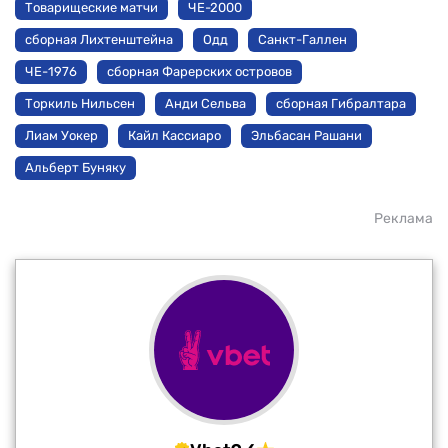
Товарищеские матчи
ЧЕ-2000
сборная Лихтенштейна
Одд
Санкт-Галлен
ЧЕ-1976
сборная Фарерских островов
Торкиль Нильсен
Анди Сельва
сборная Гибралтара
Лиам Уокер
Кайл Кассиаро
Эльбасан Рашани
Альберт Буняку
Реклама