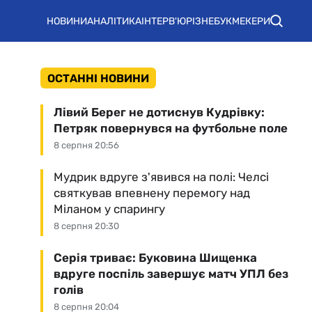
НОВИНИ
АНАЛІТИКА
ІНТЕРВ'Ю
РІЗНЕ
БУКМЕКЕРИ
ОСТАННІ НОВИНИ
Лівий Берег не дотиснув Кудрівку:
Петряк повернувся на футбольне поле
8 серпня 20:56
Мудрик вдруге з'явився на полі: Челсі
святкував впевнену перемогу над
Міланом у спарингу
8 серпня 20:30
Серія триває: Буковина Шищенка
вдруге поспіль завершує матч УПЛ без
голів
8 серпня 20:04