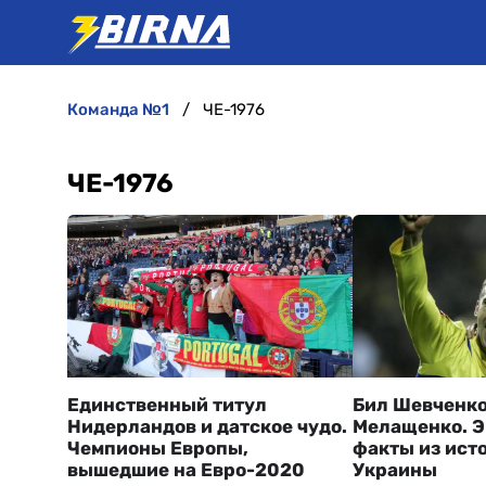
команда №1
ЧЕ-1976
ЧЕ-1976
Единственный титул
Бил Шевченко
Нидерландов и датское чудо.
Мелащенко. 
Чемпионы Европы,
факты из ист
вышедшие на Евро-2020
Украины