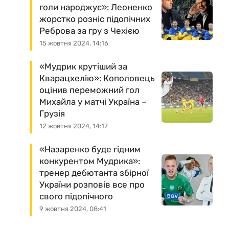
голи народжує»: Леоненко
жорстко розніс підопічних
Реброва за гру з Чехією
15 жовтня 2024, 14:16
«Мудрик крутіший за
Кварацхелію»: Кополовець
оцінив переможний гол
Михайла у матчі Україна –
Грузія
12 жовтня 2024, 14:17
«Назаренко буде гідним
конкурентом Мудрика»:
тренер дебютанта збірної
України розповів все про
свого підопічного
9 жовтня 2024, 08:41