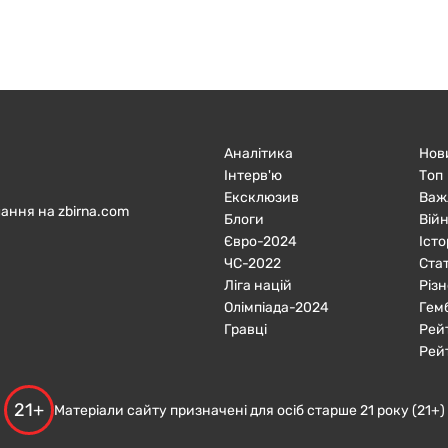
Аналітика
Нов
Інтерв'ю
Топ
Ексклюзив
Важ
ання на zbirna.com
Блоги
Війн
Євро-2024
Істо
ЧC-2022
Ста
Ліга націй
Різн
Олімпіада-2024
Гем
Гравці
Рей
Рей
21+
Матеріали сайту призначені для осіб старше 21 року (21+)