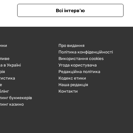
Всі інтерв'ю
ини
Про видання
Політика конфіденційності
ливе
Використання cookies
а в Україні
Угода користувача
рія
Редакційна політика
тистика
Кодекс етики
е
Наша редакція
блінг
Контакти
тинг букмекерів
тинг казино