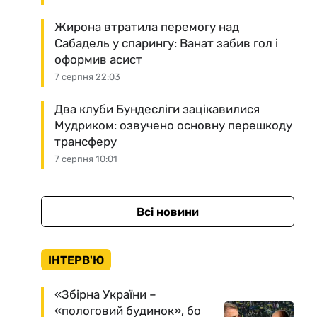
Жирона втратила перемогу над
Сабадель у спарингу: Ванат забив гол і
оформив асист
7 серпня 22:03
Два клуби Бундесліги зацікавилися
Мудриком: озвучено основну перешкоду
трансферу
7 серпня 10:01
Всі новини
ІНТЕРВ'Ю
«Збірна України –
«пологовий будинок», бо