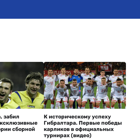
, забил
К историческому успеху
Эксклюзивные
Гибралтара. Первые победы
ории сборной
карликов в официальных
турнирах (видео)