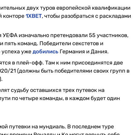
ительных двух туров европейской квалификации
й конторе
1XBET
, чтобы разобраться с раскладами
ля УЕФА изначально претендовали 55 участников,
 и пять команд. Победители секстетов и
о успеха уже
добились
Германия и Дания.
ятся в плей-офф. Там к ним присоединятся две
20/21 (должны быть победителями своих групп в
).
лят судьбу оставшихся трех путевок на
пути по четыре команды, в каждом будет один
мой путевки на мундиаль. В последнем туре
тому времени Роналду и Ко могут вернуть себе