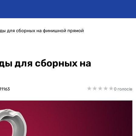
ады для сборных на финишной прямой
ды для сборных на
★
★
★
★
★
★
★
★
★
★
11163
0 голосів