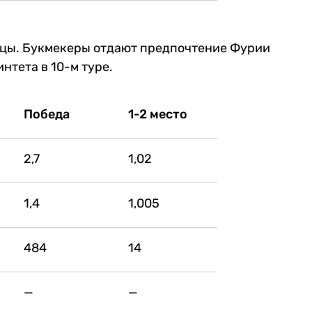
нцы. Букмекеры отдают предпочтение Фурии
нтета в 10-м туре.
Победа
1-2 место
2,7
1,02
1,4
1,005
484
14
—
—