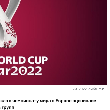
чм-2022-ембл-min
кла к чемпионату мира в Европе оцениваем
 групп