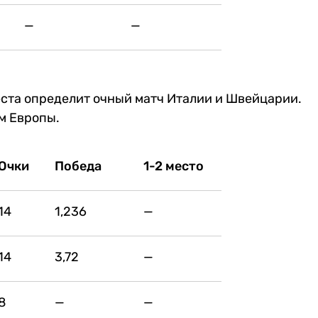
—
—
еста определит очный матч Италии и Швейцарии.
м Европы.
Очки
Победа
1-2 место
14
1,236
—
14
3,72
—
8
—
—