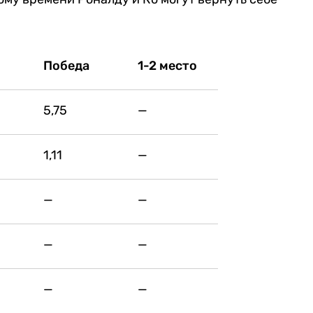
Победа
1-2 место
5,75
—
1,11
—
—
—
—
—
—
—