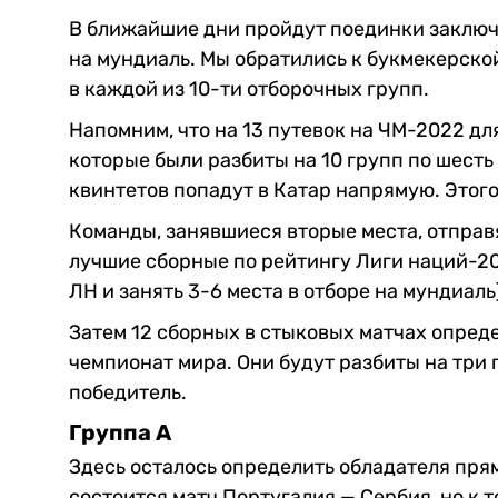
В ближайшие дни пройдут поединки заключ
на мундиаль. Мы обратились к букмекерско
в каждой из 10-ти отборочных групп.
Напомним, что на 13 путевок на ЧМ-2022 д
которые были разбиты на 10 групп по шесть
квинтетов попадут в Катар напрямую. Этог
Команды, занявшиеся вторые места, отправ
лучшие сборные по рейтингу Лиги наций-20
ЛН и занять 3-6 места в отборе на мундиаль
Затем 12 сборных в стыковых матчах опреде
чемпионат мира. Они будут разбиты на три 
победитель.
Группа А
Здесь осталось определить обладателя пря
состоится матч Португалия — Сербия, но к 