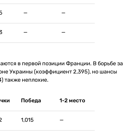
5
—
—
3
—
—
аются в первой позиции Франции. В борьбе за
оне Украины (коэффициент 2,395), но шансы
4) также неплохие.
чки
Победа
1-2 место
2
1,015
—