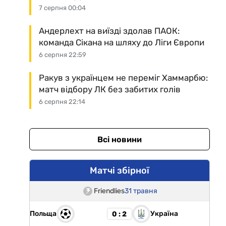
7 серпня 00:04
Андерлехт на виїзді здолав ПАОК:
команда Сікана на шляху до Ліги Європи
6 серпня 22:59
Ракув з українцем не переміг Хаммарбю:
матч відбору ЛК без забитих голів
6 серпня 22:14
Всі новини
Матчі збірної
Friendlies
31 травня
Польща
Україна
0 : 2