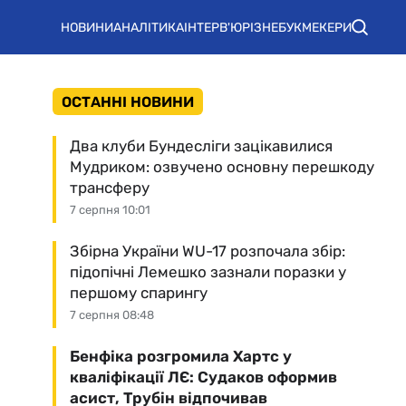
НОВИНИ
АНАЛІТИКА
ІНТЕРВ'Ю
РІЗНЕ
БУКМЕКЕРИ
ОСТАННІ НОВИНИ
Два клуби Бундесліги зацікавилися
Мудриком: озвучено основну перешкоду
трансферу
7 серпня 10:01
Збірна України WU-17 розпочала збір:
підопічні Лемешко зазнали поразки у
першому спарингу
7 серпня 08:48
Бенфіка розгромила Хартс у
кваліфікації ЛЄ: Судаков оформив
асист, Трубін відпочивав