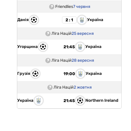
Friendlies
7 червня
Данія
Україна
2 : 1
Ліга Націй
25 вересня
Угорщина
Україна
21:45
Ліга Націй
28 вересня
Грузія
Україна
19:00
Ліга Націй
2 жовтня
Україна
Northern Ireland
21:45