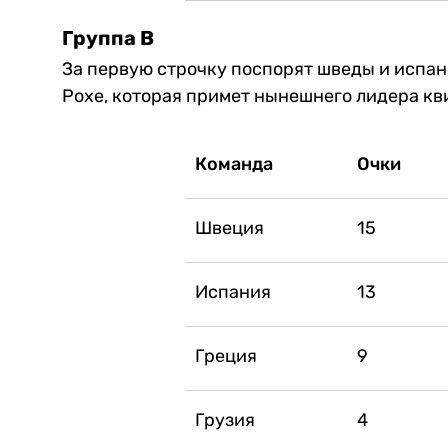
Группа В
За первую строчку поспорят шведы и испа
Рохе, которая примет нынешнего лидера кви
Команда
Очки
Швеция
15
Испания
13
Греция
9
Грузия
4